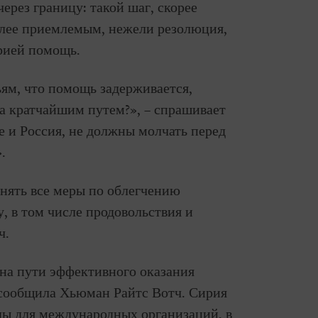
рез границу: такой шаг, скорее
олее приемлемым, нежели резолюция,
рией помощь.
ям, что помощь задерживается,
а кратчайшим путем?», – спрашивает
е и Россия, не должны молчать перед
.
нять все меры по облегчению
, в том числе продовольствия и
ч.
на пути эффективного оказания
сообщила Хьюман Райтс Вотч. Сирия
ды для международных организаций, в