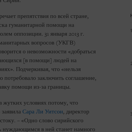
и Сирии.
речает препятствия по всей стране,
ска гуманитарной помощи на
лем оппозиции. 31 января 2013 г.
манитарных вопросов (УКГВ)
говорится о невозможности «добраться
ающихся [в помощи] людей на
иях». Подчеркивая, что «нельзя
о потребовало заключить соглашение,
авку помощи из-за границы.
 жутких условиях потому, что
– заявила
Сара Ли Уитсон
, директор
току. – «Одно слово сирийского
щь нуждающимся в ней станет намного