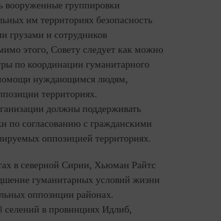
ть вооруженные группировки
льных им территориях безопасность
и грузами и сотрудников
мимо этого, Совету следует как можно
уры по координации гуманитарного
м помощи нуждающимся людям,
позиции территориях.
рганизации должны поддерживать
ки по согласованию с гражданскими
лируемых оппозицией территориях.
стах в северной Сирии, Хьюман Райтс
удшение гуманитарных условий жизни
ольных оппозиции районах.
8 селений в провинциях Идлиб,