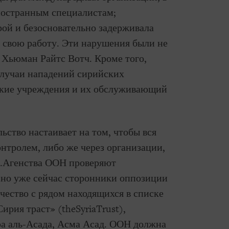
иностранным специалистам;
рой и безосновательно задерживала
свою работу. Эти нарушения были не
 Хьюман Райтс Вотч. Кроме того,
случаи нападений сирийских
ские учреждения и их обслуживающий
ьство настаивает на том, чтобы вся
онтролем, либо же через организации,
к.Агенства ООН проверяют
но уже сейчас сторонники оппозиции
чество с рядом находящихся в списке
ирия траст» (theSyriaTrust),
а аль-Асада, Асма Асад. ООН должна