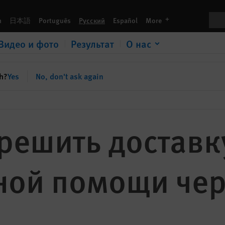
границы
Пои
languages
h
日本語
Português
Русский
Español
More
Видео и фото
Результат
О нас
sh?
Yes
No, don't ask again
решить доставк
ной помощи чер