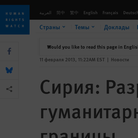
Skip
Skip
Сирия: Разрешить доставку гуманитарной помощи через 
to
to
العربية
简中
繁中
English
Français
Deutsc
cookie
main
privacy
content
Страны
Темы
Доклады
notice
закрыть
Would you like to read this page in Engli
✕
Share this via Facebook
11 февраля 2013, 11:22AM EST
|
Новости
Share this via Bluesky
Сирия: Раз
Share this via Поделиться
гуманитар
границы