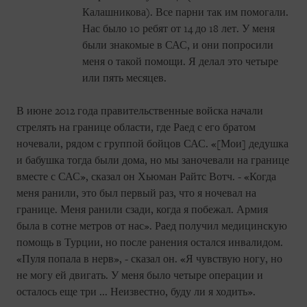
Калашникова). Все парни так им помогали.
Нас было 10 ребят от 14 до 18 лет. У меня
были знакомые в САС, и они попросили
меня о такой помощи. Я делал это четыре
или пять месяцев.
В июне 2012 года правительственные войска начали
стрелять на границе области, где Раед с его братом
ночевали, рядом с группой бойцов САС. «[Мои] дедушка
и бабушка тогда были дома, но мы заночевали на границе
вместе с САС», сказал он Хьюман Райтс Вотч. - «Когда
меня ранили, это был первый раз, что я ночевал на
границе. Меня ранили сзади, когда я побежал. Армия
была в сотне метров от нас». Раед получил медицинскую
помощь в Турции, но после ранения остался инвалидом.
«Пуля попала в нерв», - сказал он. «Я чувствую ногу, но
не могу ей двигать. У меня было четыре операции и
осталось еще три ... Неизвестно, буду ли я ходить».