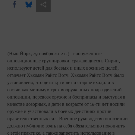
Share this via Facebook
Share this via Bluesky
Share this via Поделиться
(Нью-Йорк, 29 ноября 2012 г.) - вооруженные
оппозиционные группировки, сражающиеся в Сирии,
используют детей для боевых и иных военных целей,
отмечает Хьюман Райтс Вотч. Хьюман Райтс Вотч было
установлено, что дети 14-ти лет и старше входили в
состав как минимум трех вооруженных подразделений
оппозиции, перевозя оружие и боеприпасы и выступая в
качестве дозорных, а дети в возрасте от 16-ти лет носили
оружие и участвовали в боевых действиях против
правительственных сил. Военное руководство оппозиции
должно публично взять на себя обязательство покончить
с этой практике, а также запретить использование в