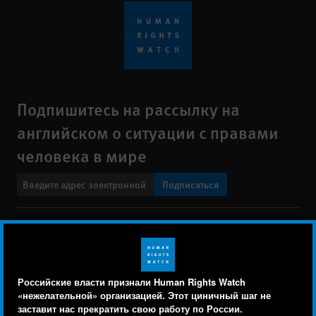
Подпишитесь на рассылку на
английском о ситуации с правами
человека в мире
Подписаться
BlueSky
X
Faceboo
YouTu
Ins
Свяжитесь с нами
Footer
Заявление о политике конфиденциальности
Карта сайта
Российские власти признали Human Rights Watch
menu
«нежелательной» организацией. Этот циничный шаг не
Text Version
заставит нас прекратить свою работу по России.