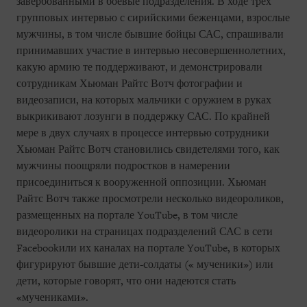
завербованными в боевые подразделения. В ходе трех
групповых интервью с сирийскими беженцами, взрослые
мужчины, в том числе бывшие бойцы САС, спрашивали
принимавших участие в интервью несовершеннолетних,
какую армию те поддерживают, и демонстрировали
сотрудникам Хьюман Райтс Вотч фотографии и
видеозаписи, на которых мальчики с оружием в руках
выкрикивают лозунги в поддержку САС. По крайней
мере в двух случаях в процессе интервью сотрудники
Хьюман Райтс Вотч становились свидетелями того, как
мужчины поощряли подростков в намерении
присоединиться к вооруженной оппозиции. Хьюман
Райтс Вотч также просмотрели несколько видеороликов,
размещенных на портале YouTube, в том числе
видеоролики на страницах подразделений САС в сети
Facebookили их каналах на портале YouTube, в которых
фигурируют бывшие дети-солдаты (« мученики») или
дети, которые говорят, что они надеются стать
«мучениками».