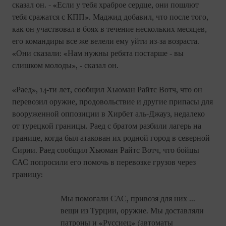
сказал он. - «Если у тебя храброе сердце, они пошлют
тебя сражатся с КПП». Маджид добавил, что после того,
как он участвовал в боях в течение нескольких месяцев,
его командиры все же велели ему уйти из-за возраста.
«Они сказали: «Нам нужны ребята постарше - вы
слишком молоды», - сказал он.
«Раед», 14-ти лет, сообщил Хьюман Райтс Вотч, что он
перевозил оружие, продовольствие и другие припасы для
вооруженной оппозиции в Хирбет аль-Джауз, недалеко
от турецкой границы. Раед с братом разбили лагерь на
границе, когда был атакован их родной город в северной
Сирии. Раед сообщил Хьюман Райтс Вотч, что бойцы
САС попросили его помочь в перевозке грузов через
границу:
Мы помогали САС, привозя для них ...
вещи из Турции, оружие. Мы доставляли
патроны и «Руссиец» (автоматы