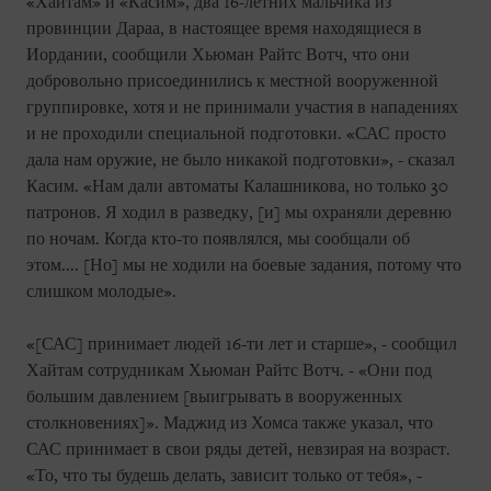
«Хайтам» и «Касим», два 16-летних мальчика из
провинции Дараа, в настоящее время находящиеся в
Иордании, сообщили Хьюман Райтс Вотч, что они
добровольно присоединились к местной вооруженной
группировке, хотя и не принимали участия в нападениях
и не проходили специальной подготовки. «САС просто
дала нам оружие, не было никакой подготовки», - сказал
Касим. «Нам дали автоматы Калашникова, но только 30
патронов. Я ходил в разведку, [и] мы охраняли деревню
по ночам. Когда кто-то появлялся, мы сообщали об
этом.... [Но] мы не ходили на боевые задания, потому что
слишком молодые».
«[САС] принимает людей 16-ти лет и старше», - сообщил
Хайтам сотрудникам Хьюман Райтс Вотч. - «Они под
большим давлением [выигрывать в вооруженных
столкновениях]». Маджид из Хомса также указал, что
САС принимает в свои ряды детей, невзирая на возраст.
«То, что ты будешь делать, зависит только от тебя», -