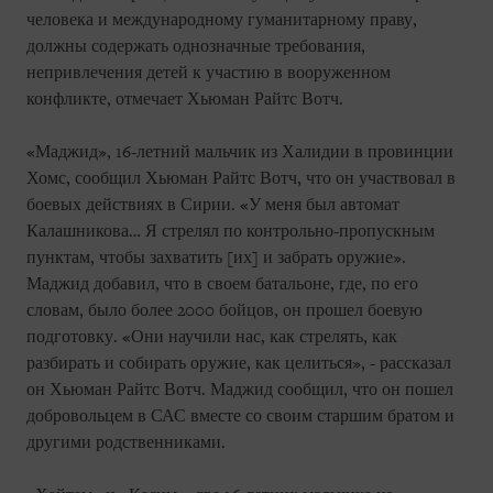
человека и международному гуманитарному праву,
должны содержать однозначные требования,
непривлечения детей к участию в вооруженном
конфликте, отмечает Хьюман Райтс Вотч.
«Маджид», 16-летний мальчик из Халидии в провинции
Хомс, сообщил Хьюман Райтс Вотч, что он участвовал в
боевых действиях в Сирии. «У меня был автомат
Калашникова… Я стрелял по контрольно-пропускным
пунктам, чтобы захватить [их] и забрать оружие».
Маджид добавил, что в своем батальоне, где, по его
словам, было более 2000 бойцов, он прошел боевую
подготовку. «Они научили нас, как стрелять, как
разбирать и собирать оружие, как целиться», - рассказал
он Хьюман Райтс Вотч. Маджид сообщил, что он пошел
добровольцем в САС вместе со своим старшим братом и
другими родственниками.