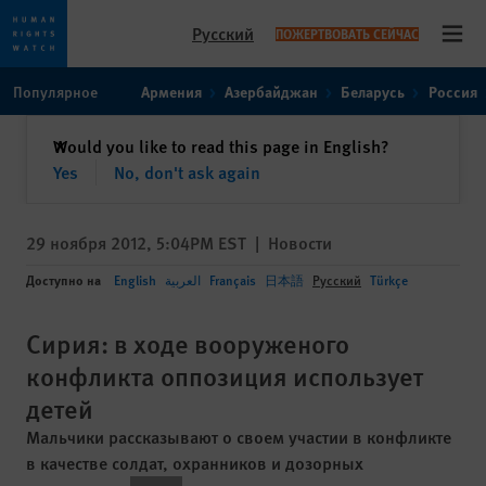
Русский
ПОЖЕРТВОВАТЬ СЕЙЧАС
Open
Skip
Skip
Популярное
Армения
Азербайджан
Беларусь
Россия
to
to
cookie
main
закрыть
Would you like to read this page in English?
✕
privacy
content
Yes
No, don't ask again
notice
29 ноября 2012, 5:04PM EST
|
Новости
Доступно на
English
العربية
Français
日本語
Русский
Türkçe
Сирия: в ходе вооруженого
конфликта оппозиция использует
детей
Мальчики рассказывают о своем участии в конфликте
в качестве солдат, охранников и дозорных