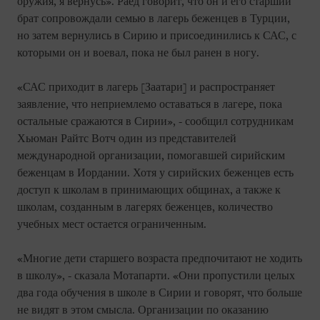
оружия, я вернусь». Раед говорит, что он и его старший
брат сопровождали семью в лагерь беженцев в Турции,
но затем вернулись в Сирию и присоединились к САС, с
которыми он и воевал, пока не был ранен в ногу.
«САС приходит в лагерь [Заатари] и распространяет
заявление, что неприемлемо оставаться в лагере, пока
остальные сражаются в Сирии», - сообщил сотрудникам
Хьюман Райтс Вотч один из представителей
международной организации, помогавшей сирийским
беженцам в Иордании. Хотя у сирийских беженцев есть
доступ к школам в принимающих общинах, а также к
школам, созданным в лагерях беженцев, количество
учебных мест остается ограниченным.
«Многие дети старшего возраста предпочитают не ходить
в школу», - сказала Мотапарти. «Они пропустили целых
два года обучения в школе в Сирии и говорят, что больше
не видят в этом смысла. Организации по оказанию