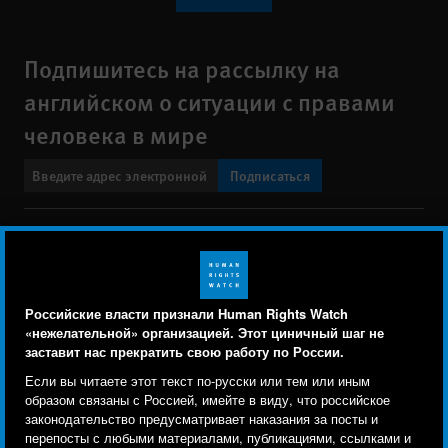
Подпишитесь на рассылку на
английском о ситуации с правами
человека в мире
Подписаться
BlueSky
X
Faceboo
YouTu
Ins
Свяжитесь с нами
Footer
Заявление о политике конфиденциальности
Карта сайта
Российские власти признали Human Rights Watch
menu
«нежелательной» организацией. Этот циничный шаг не
Text Version
заставит нас прекратить свою работу по России.
Human Rights Watch cookie preferences
Мы используем файлы cookie, технологии
Если вы читаете этот текст по-русски или тем или иным
© 2026 Human Rights Watch
отслеживания и сторонние аналитические
образом связаны с Россией, имейте в виду, что российское
законодательство предусматривает наказания за посты и
инструменты, чтобы лучше понять, кто посещает
Human Rights Watch
| 350 Fifth Avenue, 34th Floor | New York,
NY
перепосты с любыми материалами, публикациями, ссылками и