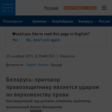
Русский
ПОЖЕРТВОВАТЬ СЕЙЧАС
Open
Skip
Skip
Популярное
Армения
Азербайджан
Беларусь
Россия
to
to
cookie
main
закрыть
Would you like to read this page in English?
✕
privacy
content
Yes
No, don't ask again
notice
25 ноября 2011, 6:15AM EST
|
Новости
Доступно на
English
Français
Русский
Беларусь: приговор
правозащитнику является ударом
по верховенству права
Кассационный суд должен отменить приговор,
вынесенный Алесю Беляцкому