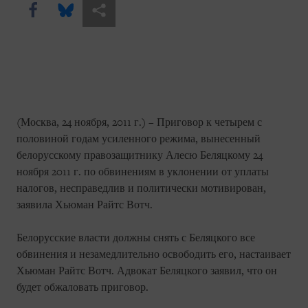
Share this via Facebook
Share this via Bluesky
Share this via Поделиться
(Москва, 24 ноября, 2011 г.) – Приговор к четырем с
половиной годам усиленного режима, вынесенный
белорусскому правозащитнику Алесю Беляцкому 24
ноября 2011 г. по обвинениям в уклонении от уплаты
налогов, несправедлив и политически мотивирован,
заявила Хьюман Райтс Вотч.
Белорусские власти должны снять с Беляцкого все
обвинения и незамедлительно освободить его, настаивает
Хьюман Райтс Вотч. Адвокат Беляцкого заявил, что он
будет обжаловать приговор.