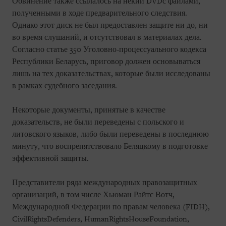
Обвинение также ссылалось на некий DVDс файлами,
полученными в ходе предварительного следствия.
Однако этот диск не был предоставлен защите ни до, ни
во время слушаний, и отсутствовал в материалах дела.
Согласно статье 350 Уголовно-процессуального кодекса
Республики Беларусь, приговор должен основываться
лишь на тех доказательствах, которые были исследованы
в рамках судебного заседания.
Некоторые документы, принятые в качестве
доказательств, не были переведены с польского и
литовского языков, либо были переведены в последнюю
минуту, что воспрепятствовало Беляцкому в подготовке
эффективной защиты.
Представители ряда международных правозащитных
организаций, в том числе Хьюман Райтс Вотч,
Международной Федерации по правам человека (FIDH),
CivilRightsDefenders, HumanRightsHouseFoundation,