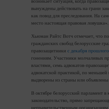
возникает ситуация, когда правозащ
вынуждены действовать на грани зак
как повод для преследования. На сам
место настоящая правовая ловушка».
Хьюман Райтс Вотч отмечает, что п
гражданских свобод белорусские гр
правозащитники
с декабря прошлого
гонениям. Участники молчаливых пр
властями, семь адвокатов-правозащ
адвокатской практикой, по меньшей
выдворены из страны или объявлены
В октябре белорусский парламент в 
законодательство, прямо запрещаю
неправительственным организациям 