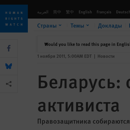
Skip
Skip
Беларусь: снять обвинения с активиста
to
to
العربية
简中
繁中
English
Français
Deutsc
cookie
main
privacy
content
Страны
Темы
Доклады
notice
закрыть
Would you like to read this page in Engli
✕
Share this via Facebook
1 ноября 2011, 5:00AM EDT
|
Новости
Share this via Bluesky
Беларусь: 
Share this via Поделиться
активиста
Правозащитника собираются 