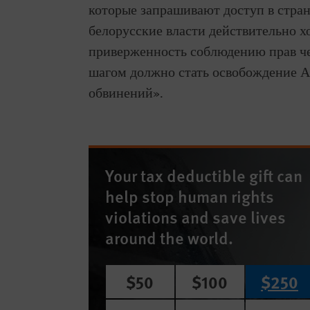
которые запрашивают доступ в стран
белорусские власти действительно х
приверженность соблюдению прав че
шагом должно стать освобождение Ал
обвинений».
Your tax deductible gift can
help stop human rights
violations and save lives
around the world.
$50
$100
$250