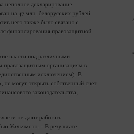
за неполное декларирование
ван на 47 млн. белорусских рублей
отив него также было связано с
для финансирования правозащитной
кие власти под различными
м правозащитным организациям в
 единственным исключением). В
», не могут открыть собственный счет
финансового законодательства,
власти не дают работать
ью Уильямсон. – В результате