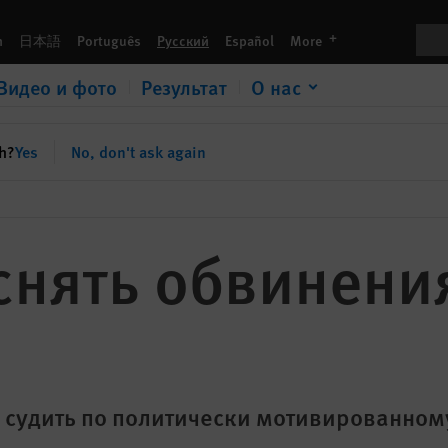
Пои
languages
h
日本語
Português
Русский
Español
More
Видео и фото
Результат
О нас
sh?
Yes
No, don't ask again
снять обвинени
судить по политически мотивированном