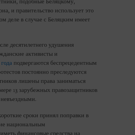
итники, подобные Беляцкому,
она, и правительство использует это
ом деле в случае с Беляцким имеет
осле десятилетнего удушения
ажданские активисты и
 года
подвергаются беспрецедентным
отестов постоянно преследуются
итников лишены права заниматься
 мере 13 зарубежных правозащитников
 невъездными.
короткие сроки принял поправки в
щие национальным
иметь финансовые средства на