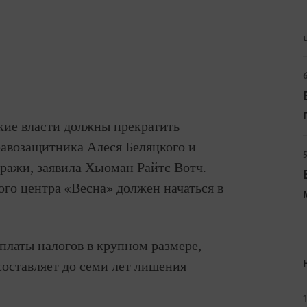
6
сские власти должны прекратить
равозащитника Алеся Беляцкого и
тражи, заявила Хьюман Райтс Вотч.
го центра «Весна» должен начаться в
платы налогов в крупном размере,
составляет до семи лет лишения