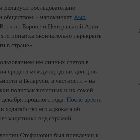
и Беларуси последовательно
м обществом, - напоминает
Хью
Вотч по Европе и Центральной Азии.
– это попытка окончательно перекрыть
и в стране».
пользованием им личных счетов в
ия средств международных доноров
ности в Беларуси, в частности – на
жки политзаключенных и их семей
 декабря прошлого года.
После ареста
и ходатайство его адвоката об
авозащитника под стражей.
алентин Стефанович был привлечен к