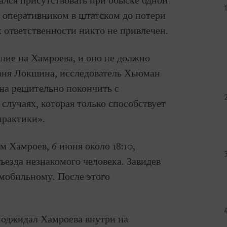
ался присутствовать при обыске одной
т оперативником в штатском до потери
к ответственности никто не привлечен.
ние на Хамроева, и оно не должно
Таня Локшина, исследователь Хьюман
жна решительно покончить с
случаях, которая только способствует
практики».
м Хамроев, 6 июня около 18:10,
ъезда незнакомого человека. Завидев
 мобильному. После этого
поджидал Хамроева внутри на