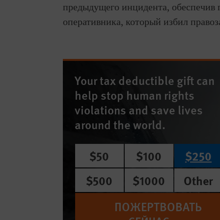
предыдущего инцидента, обеспечив 
оперативника, который избил право
Your tax deductible gift can
help stop human rights
violations and save lives
around the world.
$50
$100
$250
$500
$1000
Other
ПОЖЕРТВОВАТЬ