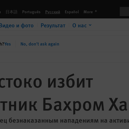
Пои
languages
h
日本語
Português
Русский
Español
More
Видео и фото
Результат
О нас
sh?
Yes
No, don't ask again
стоко избит
тник Бахром Х
ец безнаказанным нападениям на актив