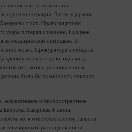
ративник в штатском и стал
 в ход спецоперации. Затем ударами
л Хамроева с ног. Правозащитник
го удара потерял сознание. Позднее
ся за медицинской помощью. В
ясение мозга. Прокуратура сообщила
буждено уголовное дело, однако до
татов нет, хотя с установлением
е должно было бы возникнуть никаких
е, эффективное и беспристрастное
а Бахрома Хамроева 6 июня,
ивлечь их к ответственности, заявила
активизировать расследование и