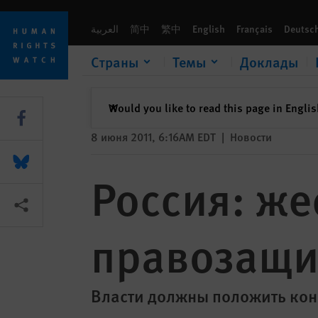
Skip
Skip
Россия: жестоко избит правозащитник Бахром Хамроев
to
to
العربية
简中
繁中
English
Français
Deutsc
cookie
main
privacy
content
Страны
Темы
Доклады
notice
закрыть
Would you like to read this page in Engli
✕
Share this via Facebook
8 июня 2011, 6:16AM EDT
|
Новости
Share this via Bluesky
Россия: же
Share this via Поделиться
правозащи
Власти должны положить кон