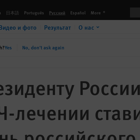
 ставит под угрозу жизнь российского заключенного
Пои
languages
h
日本語
Português
Русский
Español
More
Видео и фото
Результат
О нас
sh?
Yes
No, don't ask again
зиденту России
Ч-лечении став
нь российского