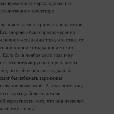
ых временных мерах, однако г н
 следственном изоляторе.
ексаняну, демонстрирует абсолютное
 Его здоровье было преднамеренно
 полном осознании того, что отказ от
 собой лишние страдания и может
 Если бы в ноябре 2006 года г-ну
п к антиретровирусным препаратам,
ние, по всей вероятности, дало бы
 смог бы избежать заражения
олевания лимфомой. В том состоянии,
уется гораздо более сложная
ой вероятности того, что она позволит
пасти ему жизнь.