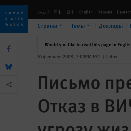
Skip
Skip
Письмо президенту России В.Путину: Отказ в ВИЧ-лечении
to
to
العربية
简中
繁中
English
Français
Deutsc
cookie
main
privacy
content
Страны
Темы
Доклады
notice
закрыть
Would you like to read this page in Engli
✕
Share this via Facebook
10 февраля 2008, 7:00PM EST
|
Letter
Share this via Bluesky
Письмо пре
Share this via Поделиться
Отказ в ВИ
угрозу жиз