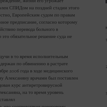
реждение, жизни его угрожает
болен СПИДом на поздней стадии этого
вестно, Европейским судом по правам
нное предписание, согласно которому
йствию перевода больного в
 это обязательное решение суда не
будучи в то время исполнительным
держан по обвинению в растрате
бре 2006 года в ходе медицинского
ну Алексаняну врачами был поставлен
ован курс антиретровирусной
лексаняна, на то время уровень
ставлял
, что соответствует пороговому