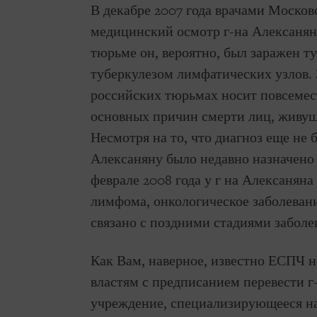
В декабре 2007 года врачами Моско
медицинский осмотр г-на Алексаняна
тюрьме он, вероятно, был заражен ту
туберкулезом лимфатических узлов. 
российских тюрьмах носит повсемест
основных причин смерти лиц, живу
Несмотря на то, что диагноз еще не
Алексаняну было недавно назначено 
феврале 2008 года у г на Алексанян
лимфома, онкологическое заболевание
связано с поздними стадиями забол
Как Вам, наверное, известно ЕСПЧ 
властям с предписанием перевести г
учреждение, специализирующееся на