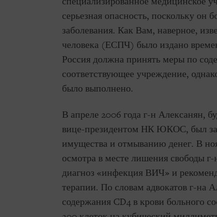
специализированное медицинское уч
серьезная опасность, поскольку он 
заболевания. Как Вам, наверное, из
человека (ЕСПЧ) было издано време
Россия должна принять меры по соде
соответствующее учреждение, однако
было выполнено.
В апреле 2006 года г-н Алексанян, 
вице-президентом НК ЮКОС, был за
имущества и отмыванию денег. В ноя
осмотра в месте лишения свободы г-
диагноз «инфекция ВИЧ» и рекоменд
терапии. По словам адвокатов г-на А
содержания CD4 в крови больного со
200 клеток на кубический миллиметр