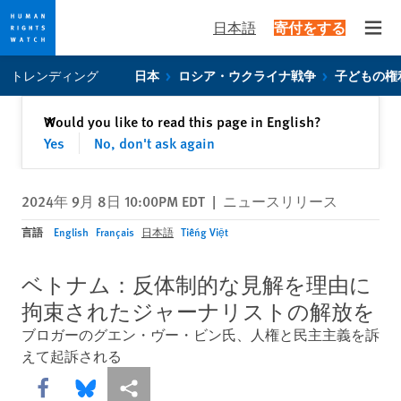
日本語
寄付をする
Open
Skip
Skip
トレンディング
日本
ロシア・ウクライナ戦争
子どもの権
to
to
cookie
main
閉じる
Would you like to read this page in English?
✕
privacy
content
Yes
No, don't ask again
notice
2024年 9月 8日 10:00PM EDT
|
ニュースリリース
言語
English
Français
日本語
Tiếng Việt
ベトナム：反体制的な見解を理由に
拘束されたジャーナリストの解放を
ブロガーのグエン・ヴー・ビン氏、人権と民主主義を訴
えて起訴される
Share this via Facebook
Share this via Bluesky
More sharing options