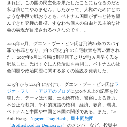
きれば、この国の民主化を果たしたことにもなるのだと
私は信じてやみません。したがって、人権のためにどの
ような手段で戦おうとも、ベトナム国民がずっと待ち望
んできた究極の目標、すなわち個人の自由と民主的な社
会の実現が目指されるべきなのです」。
2003年12月、グエン・ヴー・ビン氏は刑法80条のスパイ
罪で有罪となり、7年の刑と3年の自宅軟禁を言い渡され
た。 2007年6月に当局は刑期満了より2年3ヵ月早く氏を
釈放した。氏はすぐに人権活動を再開し、ベトナムの社
会問題や政治問題に関する多くの論説を発表した。
2015年から2024年にかけて、グエン・ブー・ビン氏は
ラ
ジオ・フリー・アジアのブログ
に300本以上の記事を投
稿した。テーマは汚職、土地所有権、警察による暴力、
不公正な裁判、平和的抗議の権利、経済、教育、環境、
ベトナムと中国や中国と米国の関係である。また、Le
Anh Hung、
Nguyen Thuy Hanh
、
民主同胞団
（Brotherhood for Democracy）
のメンバーなど、投獄中