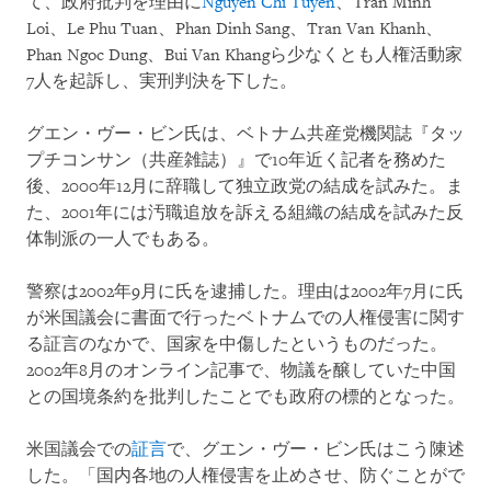
て、政府批判を理由に
Nguyen Chi Tuyen
、Tran Minh
Loi、Le Phu Tuan、Phan Dinh Sang、Tran Van Khanh、
Phan Ngoc Dung、Bui Van Khangら少なくとも人権活動家
7人を起訴し、実刑判決を下した。
グエン・ヴー・ビン氏は、ベトナム共産党機関誌『タッ
プチコンサン（共産雑誌）』で10年近く記者を務めた
後、2000年12月に辞職して独立政党の結成を試みた。ま
た、2001年には汚職追放を訴える組織の結成を試みた反
体制派の一人でもある。
警察は2002年9月に氏を逮捕した。理由は2002年7月に氏
が米国議会に書面で行ったベトナムでの人権侵害に関す
る証言のなかで、国家を中傷したというものだった。
2002年8月のオンライン記事で、物議を醸していた中国
との国境条約を批判したことでも政府の標的となった。
米国議会での
証言
で、グエン・ヴー・ビン氏はこう陳述
した。「国内各地の人権侵害を止めさせ、防ぐことがで