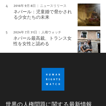
2016年 9月 8日
ニュースリリース
ネパール：児童婚で脅かされ
る少女たちの未来
2024年 7月 31日
人権ウォッチ
ネパール最高裁、トランス女
性を女性と認める
世界の人権問題に関する最新情報