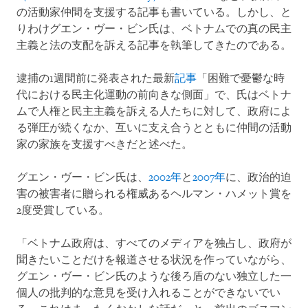
の活動家仲間を支援する記事も書いている。しかし、と
りわけグエン・ヴー・ビン氏は、ベトナムでの真の民主
主義と法の支配を訴える記事を執筆してきたのである。
逮捕の1週間前に発表された最新
記事
「困難で憂鬱な時
代における民主化運動の前向きな側面」で、氏はベトナ
ムで人権と民主主義を訴える人たちに対して、政府によ
る弾圧が続くなか、互いに支え合うとともに仲間の活動
家の家族を支援すべきだと述べた。
グエン・ヴー・ビン氏は、
2002年
と
2007年
に、政治的迫
害の被害者に贈られる権威あるヘルマン・ハメット賞を
2度受賞している。
「ベトナム政府は、すべてのメディアを独占し、政府が
聞きたいことだけを報道させる状況を作っていながら、
グエン・ヴー・ビン氏のような後ろ盾のない独立した一
個人の批判的な意見を受け入れることができないでい