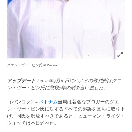
Click to
グエン・ヴー・ビン氏
© Private
アップデート：
2024年9月10日にハノイの裁判所はグエ
ン・ヴー・ビン氏に懲役7年の刑を言い渡した。
（バンコク）–
ベトナム
当局は著名なブロガーのグエ
ン・ヴー・ビン氏に対するすべての起訴を直ちに取り下
げ、同氏を釈放すべきであると、ヒューマン・ライツ・
ウォッチは本日述べた。