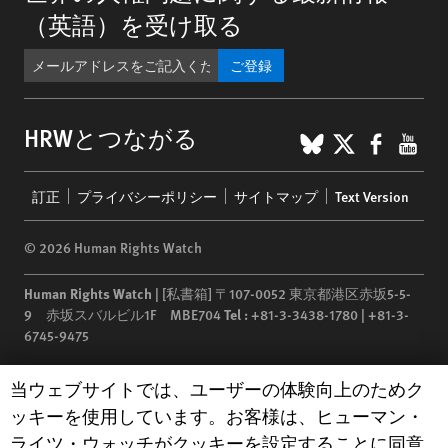
（英語）を受け取る
ご登録
BlueSky
X
Faceb
You
HRWとつながる
Footer
訂正
プライバシーポリシー
サイトマップ
Text Version
menu
© 2026 Human Rights Watch
Human Rights Watch
| [私書箱] 〒107-0052 東京都港区赤坂5-5-
9 赤坂スバルビル1F MBE704
Tel :
+81-3-3438-1780 | +81-3-
6745-9475
Human Rights Watch
is a 501(C)(3) nonprofit registered in the US
Human Rights Watch cookie preferences
当ウェブサイトでは、ユーザーの体験向上のためク
under EIN: 13-2875808
ッキーを使用しています。お客様は、ヒューマン・
ライツ・ウォッチがクッキーを設定することに同意