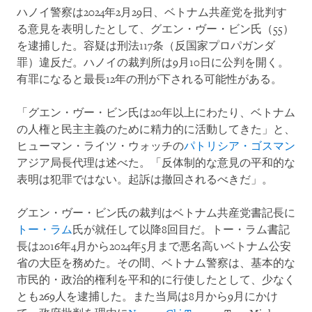
ハノイ警察は2024年2月29日、ベトナム共産党を批判す
る意見を表明したとして、グエン・ヴー・ビン氏（55）
を逮捕した。容疑は刑法117条（反国家プロパガンダ
罪）違反だ。ハノイの裁判所は9月10日に公判を開く。
有罪になると最長12年の刑が下される可能性がある。
「グエン・ヴー・ビン氏は20年以上にわたり、ベトナム
の人権と民主主義のために精力的に活動してきた」と、
ヒューマン・ライツ・ウォッチの
パトリシア・ゴスマン
アジア局長代理は述べた。「反体制的な意見の平和的な
表明は犯罪ではない。起訴は撤回されるべきだ」。
グエン・ヴー・ビン氏の裁判はベトナム共産党書記長に
トー・ラム
氏が就任して以降8回目だ。トー・ラム書記
長は2016年4月から2024年5月まで悪名高いベトナム公安
省の大臣を務めた。その間、ベトナム警察は、基本的な
市民的・政治的権利を平和的に行使したとして、少なく
とも269人を逮捕した。また当局は8月から9月にかけ