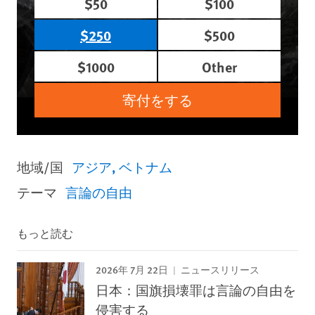
$50
$100
$250
$500
$1000
Other
寄付をする
地域/国
アジア
ベトナム
テーマ
言論の自由
もっと読む
2026年 7月 22日
ニュースリリース
日本：国旗損壊罪は言論の自由を
侵害する