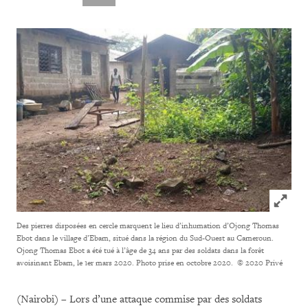
Click to
Des pierres disposées en cercle marquent le lieu d’inhumation d’Ojong Thomas
Ebot dans le village d’Ebam, situé dans la région du Sud-Ouest au Cameroun.
Ojong Thomas Ebot a été tué à l’âge de 34 ans par des soldats dans la forêt
avoisinant Ebam, le 1er mars 2020. Photo prise en octobre 2020.
© 2020 Privé
(Nairobi) – Lors d’une attaque commise par des soldats