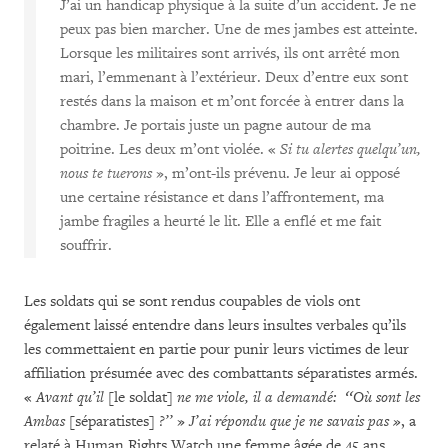
J’ai un handicap physique à la suite d’un accident. Je ne
peux pas bien marcher. Une de mes jambes est atteinte.
Lorsque les militaires sont arrivés, ils ont arrêté mon
mari, l’emmenant à l’extérieur. Deux d’entre eux sont
restés dans la maison et m’ont forcée à entrer dans la
chambre. Je portais juste un pagne autour de ma
poitrine. Les deux m’ont violée. «
Si tu alertes quelqu’un,
nous te tuerons
», m’ont-ils prévenu. Je leur ai opposé
une certaine résistance et dans l’affrontement, ma
jambe fragiles a heurté le lit. Elle a enflé et me fait
souffrir.
Les soldats qui se sont rendus coupables de viols ont
également laissé entendre dans leurs insultes verbales qu’ils
les commettaient en partie pour punir leurs victimes de leur
affiliation présumée avec des combattants séparatistes armés.
«
Avant qu’il
[le soldat]
ne me viole, il a demandé: ‘‘Où sont les
Ambas
[séparatistes]
?’’
»
J’ai répondu que je ne savais pas »
, a
relaté à Human Rights Watch une femme âgée de 45 ans.