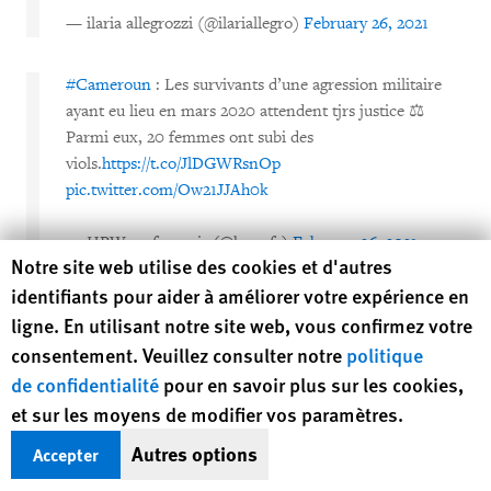
— ilaria allegrozzi (@ilariallegro)
February 26, 2021
#Cameroun
: Les survivants d’une agression militaire
ayant eu lieu en mars 2020 attendent tjrs justice ⚖
Parmi eux, 20 femmes ont subi des
viols.
https://t.co/JlDGWRsnOp
pic.twitter.com/Ow21JJAh0k
— HRW en français (@hrw_fr)
February 26, 2021
Human Rights Watch cookie preferences
Notre site web utilise des cookies et d'autres
identifiants pour aider à améliorer votre expérience en
ligne. En utilisant notre site web, vous confirmez votre
consentement. Veuillez consulter notre
politique
de confidentialité
pour en savoir plus sur les cookies,
et sur les moyens de modifier vos paramètres.
Autres options
Accepter