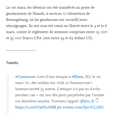
Le 1er mars, les détenus ont été transférés au poste de
gendarmerie de Mamfe, à environ 10 kilomètres de
Besongabang, où les gendarmes ont recueilli leurs
témoignages. Ils ont tous été remis en liberté entre le 4 et le 6
mars, contre le règlement de sommes comprises entre 25 000
et 35 000 francs CFA (soit entre 45 et 63 dollars US).
-----------------------
Tweets
#Cameroun
: Lors d’une attaque à
#Ebam
, SO, le 1er
mars '20, des soldats ont violé 20 femmes+tué 1
homme+arrêté 35 autres. L’attaque n'a pas eu d'echo
pendant 1an + est une des pires perpétrées par l’armée
ces dernières années. Nouveau rapport
@hrw_fr
👇
https://t.co/rO79HLeMBl
pic.twitter.com/Z9v7CL7zIC