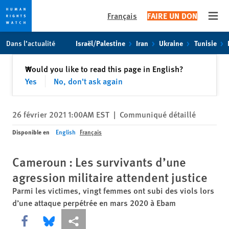
Français
FAIRE UN DON
Open
Skip
Skip
Dans l’actualité
Israël/Palestine
Iran
Ukraine
Tunisie
to
to
cookie
main
Fermer
Would you like to read this page in English?
✕
privacy
content
Yes
No, don't ask again
notice
26 février 2021 1:00AM EST
|
Communiqué détaillé
Disponible en
English
Français
Cameroun : Les survivants d’une
agression militaire attendent justice
Parmi les victimes, vingt femmes ont subi des viols lors
d’une attaque perpétrée en mars 2020 à Ebam
Share this via Facebook
Share this via Bluesky
Share this via Partagez