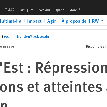
intes à la liberté d'expression
languages
h
日本語
Português
Русский
Español
More
ultimédia
Impact
Agir
À propos de HRW
sh?
Yes
No, don't ask again
e presse
Disponible en
'Est : Répression
ns et atteintes à
on