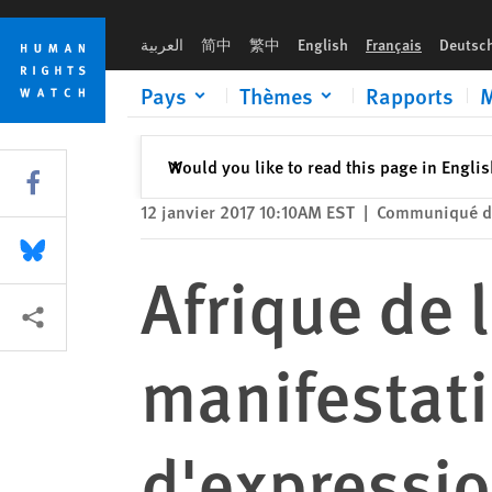
Skip
Skip
Afrique de l'Est : Répression contre les manifestations et atte
to
to
العربية
简中
繁中
English
Français
Deutsc
cookie
main
privacy
content
Pays
Thèmes
Rapports
M
notice
Fermer
Would you like to read this page in Engli
✕
Share this via Facebook
12 janvier 2017 10:10AM EST
|
Communiqué d
Share this via Bluesky
Afrique de l
Share this via Partagez
manifestatio
d'expressi