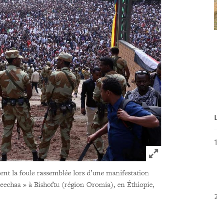
Click to expand 
lent la foule rassemblée lors d’une manifestation
reechaa » à Bishoftu (région Oromia), en Éthiopie,