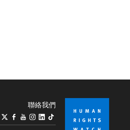
聯絡我們
lueSky
X
Facebook
YouTube
Instagram
LinkedIn
TikTok