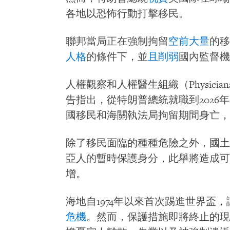
各地以恐怖行動打擊移民。
聯邦當局正在強制拘留
空前大量
的移
人格
的條件下，並
且削弱
國內監督機
人權觀察和人權醫生組織（Physicians fo
告指出，從特朗普總統就職到2026年
國移民和海關執法局拘留期間身亡，
除了移民面臨的種種危險之外，國土
亞人的暫時保護身分，此舉將造成可
增。
海地自1974年以來首次踢進世界盃
危機
。然而，保護措施即將終止的現