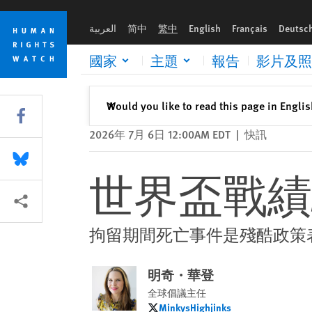
Skip
Skip
世界盃戰績駁斥特朗普鎮壓移民行動
to
to
العربية
简中
繁中
English
Français
Deutsc
cookie
main
privacy
content
國家
主題
報告
影片及照
notice
關閉
Would you like to read this page in Engli
✕
Share this via Facebook
2026年 7月 6日 12:00AM EDT
|
快訊
Share this via Bluesky
世界盃戰績
More sharing options
拘留期間死亡事件是殘酷政策
明奇・華登
全球倡議主任
MinkysHighjinks