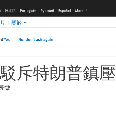
languages
h
日本語
Português
Русский
Español
More
片
關於
sh?
Yes
No, don't ask again
駁斥特朗普鎮壓
表徵