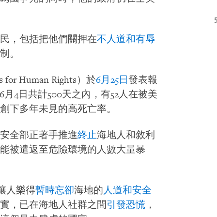
民，包括把他們關押在
不人道和有辱
制。
r Human Rights）於
6月25日
發表報
6月4日共計500天之內，有52人在被美
創下多年未見的高死亡率。
安全部正著手推進
終止
海地人和敘利
能被遣返至危險環境的人數大量暴
，讓人樂得
暫時忘卻
海地的
人道和安全
實，已在海地人社群之間
引發恐慌
，