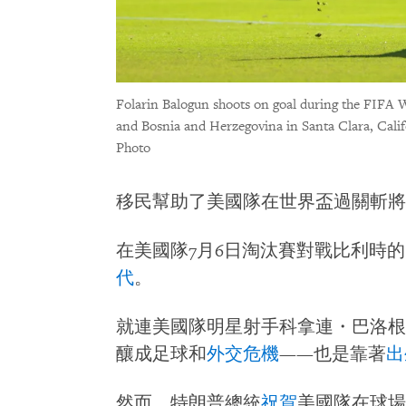
Folarin Balogun shoots on goal during the FIF
and Bosnia and Herzegovina in Santa Clara, Califo
Photo
移民幫助了美國隊在世界盃過關斬將
在美國隊7月6日淘汰賽對戰比利時
代
。
就連美國隊明星射手科拿連・巴洛根（Fol
釀成足球和
外交危機
——也是靠著
出
然而，特朗普總統
祝賀
美國隊在球場