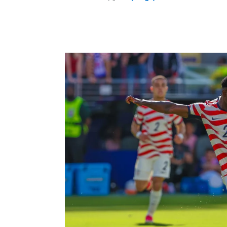
MinkysHighjinks