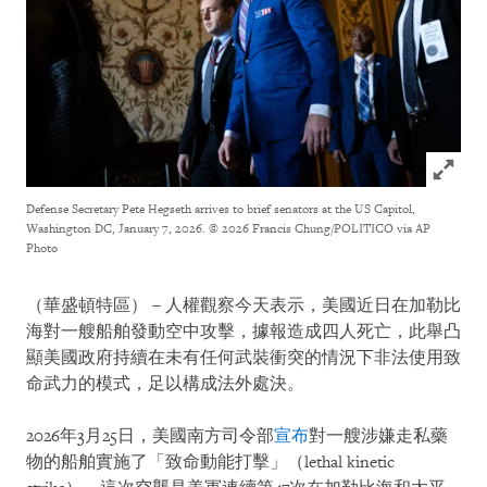
Click to
Defense Secretary Pete Hegseth arrives to brief senators at the US Capitol,
Washington DC, January 7, 2026.
© 2026 Francis Chung/POLITICO via AP
Photo
（華盛頓特區）－人權觀察今天表示，美國近日在加勒比
海對一艘船舶發動空中攻擊，據報造成四人死亡，此舉凸
顯美國政府持續在未有任何武裝衝突的情況下非法使用致
命武力的模式，足以構成法外處決。
2026年3月25日，美國南方司令部
宣布
對一艘涉嫌走私藥
物的船舶實施了「致命動能打擊」（lethal kinetic