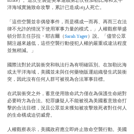
strike）。這次空襲是美軍連續第47次在加勒比海和太平
洋海域實施致命攻擊，累計已造成163人死亡。
「這些空襲並非偶發事件，而是構成一而再、再而三在法
律不允許的情況下使用軍事力量的模式，」人權觀察華盛
頓分部主任莎拉・耶吉爾（
Sarah Yager
）說。「儘管公眾
關注越來越低，這些空襲行動侵犯人權的嚴重或違法程度
並無稍減。」
國際法對於武裝衝突和執法行為有明確區別。在加勒比海
或太平洋海域，美國並未與任何藥物販運組織發生武裝衝
突，因此沒有任何人群可被視為合法軍事目標。
在武裝衝突之外，蓄意使用致命武力僅在為保護生命絕對
必要時方為合法。犯罪嫌疑人不能被視為美國蓄意致命打
擊的合法目標，況且公眾並未獲知被攻擊致死者對任何人
的生命構成迫切威脅。
人權觀察表示，美國政府應立即終止致命空襲行動。美國