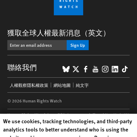
獲取全球人權最新消息（英文）
Sign Up
BlueSky
X
Facebook
YouTube
Instagr
Linke
Tik
聯絡我們
Footer
人權觀察隱私權政策
網站地圖
純文字
menu
© 2026 Human Rights Watch
Human Rights Watch
| 350 Fifth Avenue, 34th Floor | New York,
NY
Human Rights Watch cookie preferences
We use cookies, tracking technologies, and third-party
10118-3299
USA
|
t
1.212.290.4700
analytics tools to better understand who is using the
Human Rights Watch
is a 501(C)(3) nonprofit registered in the US