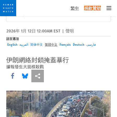
Skip
Skip
關閉
Would you like to read this page in English?
✕
繁中
捐款贊助
to
to
Open
Yes
No, don't ask again
cookie
main
privacy
content
notice
2026年 1月 12日 12:00AM EST
|
聲明
語言選項
English
العربية
简体中文
繁體中文
Français
Deutsch
فارسی
伊朗網絡封鎖掩蓋暴行
據報發生大規模殺戮
Share this via Facebook
Share this via Bluesky
More sharing options