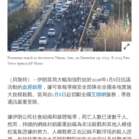
Click to
Protesters march in downtown Tehran, Iran, on December 29, 2025.
© 2025 Fars
News Agency/AP Photo
（貝魯特）－伊朗當局大幅加強對始於2026年1月8日抗議
活動的
血腥鎮壓
，據可靠報導稱安全部隊在全國各地實施
大規模殺戮。當局自
1月8日
起切斷全國
互聯網
服務，導致
通訊嚴重受限。
據伊朗公民社會組織和媒體報導，死亡人數已達數千人。
然而，持續的網絡封鎖嚴重妨礙為非法殺戮和其他人權侵
犯蒐集證據的努力。人權觀察正在記錄不斷浮現的殺人證