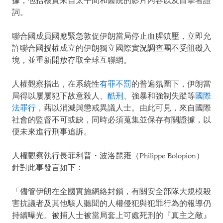
據，包括核實來自太平間和醫院的影片內容以及目擊者證
詞。
聯合國成員國應緊急敦促伊朗當局停止血腥鎮壓，立即允
許聯合國授權成立的伊朗獨立國際實況調查團不受阻礙入
境，並重新開放存取全球互聯網。
人權觀察指出，在系統性
有罪不罰
的普遍氛圍下，伊朗當
局得以屢屢犯下故意殺人、
酷刑
、強暴和強制失蹤等
國際
法罪行
，藉以消滅與懲戒異議人士。由此可見，來自國際
社會的監督不可或缺，同時必須蒐集並保存有關證據，以
便未來進行刑事追訴。
人權觀察執行長菲利普・波洛琵雍（Philippe Bolopion）
針對此事發言如下：
「儘管伊朗在全國實施網絡封鎖，有關安全部隊大規模殺
害抗議者及其他駭人聽聞的人權侵犯與犯罪行為的報導仍
持續曝光。被捕人士被當局套上可處死刑的『真主之敵』