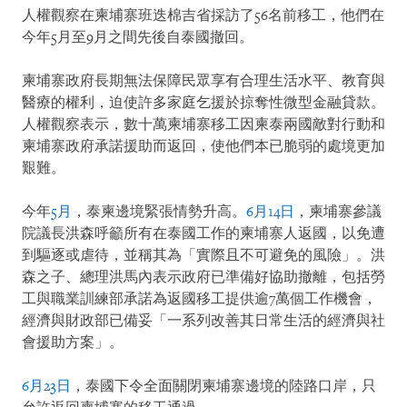
人權觀察在柬埔寨班迭棉吉省採訪了56名前移工，他們在
今年5月至9月之間先後自泰國撤回。
柬埔寨政府長期無法保障民眾享有合理生活水平、教育與
醫療的權利，迫使許多家庭乞援於掠奪性微型金融貸款。
人權觀察表示，數十萬柬埔寨移工因柬泰兩國敵對行動和
柬埔寨政府承諾援助而返回，使他們本已脆弱的處境更加
艱難。
今年
5月
，泰柬邊境緊張情勢升高。
6月14日
，柬埔寨參議
院議長洪森呼籲所有在泰國工作的柬埔寨人返國，以免遭
到驅逐或虐待，並稱其為「實際且不可避免的風險」。洪
森之子、總理洪馬內表示政府已準備好協助撤離，包括勞
工與職業訓練部承諾為返國移工提供逾7萬個工作機會，
經濟與財政部已備妥「一系列改善其日常生活的經濟與社
會援助方案」。
6月23日
，泰國下令全面關閉柬埔寨邊境的陸路口岸，只