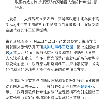
取更有效措施以保護所有柬埔寨人免於掠奪性討債
行為。
（曼谷）—人權觀察今天表示，柬埔寨政府未能為數十萬
受2025年年中兩國敵對行動影響而自泰國撤回、背負微型
金融債務的移工提供援助。
柬泰邊境衝突（7月24日至28日）尚未爆發前，柬埔寨官
員就因緊張情勢升高而
鼓勵駐泰移工返國
，因此返國者超
過
90
萬人。然而，政府承諾的就業和其他援助對大多數
人來說並未兌現，許多人面臨償還赴泰就職前所借微型金
融貸款的壓力。政府應協助返國移工在柬埔寨覓職，並為
他們和其他柬埔寨人提供有意義的債務減免方案。
「柬埔寨政府有義務協助因歧視和近期敵對行動而被鼓勵
從泰國返回的移工，」人權觀察亞洲區副主任
劉智心
表
示。「政府應確保掠奪性的微型金融機構不會對返國移工
及其他奮力養家的柬埔寨弱勢民眾施加不當壓力。」