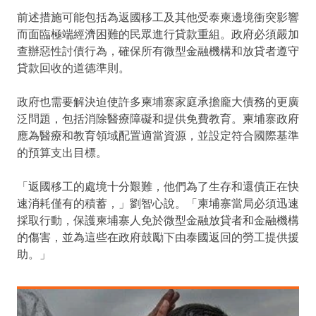
前述措施可能包括為返國移工及其他受泰柬邊境衝突影響
而面臨極端經濟困難的民眾進行貸款重組。政府必須嚴加
查辦惡性討債行為，確保所有微型金融機構和放貸者遵守
貸款回收的道德準則。
政府也需要解決迫使許多柬埔寨家庭承擔龐大債務的更廣
泛問題，包括消除醫療障礙和提供免費教育。柬埔寨政府
應為醫療和教育領域配置適當資源，並設定符合國際基準
的預算支出目標。
「返國移工的處境十分艱難，他們為了生存和還債正在快
速消耗僅有的積蓄，」劉智心說。「柬埔寨當局必須迅速
採取行動，保護柬埔寨人免於微型金融放貸者和金融機構
的傷害，並為這些在政府鼓勵下由泰國返回的勞工提供援
助。」