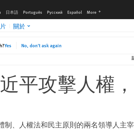
languages
h
日本語
Português
Русский
Español
More
片
關於
sh?
Yes
No, don't ask again
近平攻擊人權，為
體制、人權法和民主原則的兩名領導人主宰