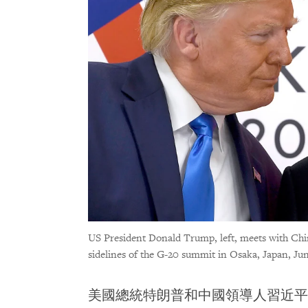
​US President Donald Trump, left, meets with Chi
sidelines of the G-20 summit in Osaka, Japan, Jun
美國總統特朗普和中國領導人習近平將