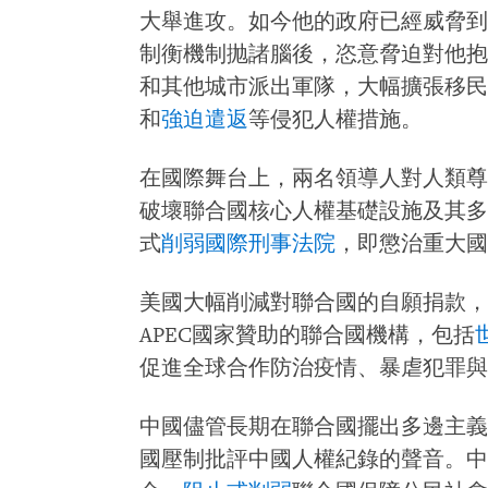
大舉進攻。如今他的政府已經威脅到
制衡機制抛諸腦後，恣意脅迫對他抱
和其他城市派出軍隊，大幅擴張移民
和
強迫遣返
等侵犯人權措施。
在國際舞台上，兩名領導人對人類尊
破壞聯合國核心人權基礎設施及其多
式
削弱國際刑事法院
，即懲治重大國
美國大幅削減對聯合國的自願捐款，
APEC國家贊助的聯合國機構，包括
促進全球合作防治疫情、暴虐犯罪與
中國儘管長期在聯合國擺出多邊主義
國壓制批評中國人權紀錄的聲音。中