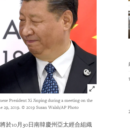
Click to expand 
nese President Xi Jinping during a meeting on the
e 29, 2019.
© 2019 Susan Walsh/AP Photo
於10月30日南韓慶州亞太經合組織