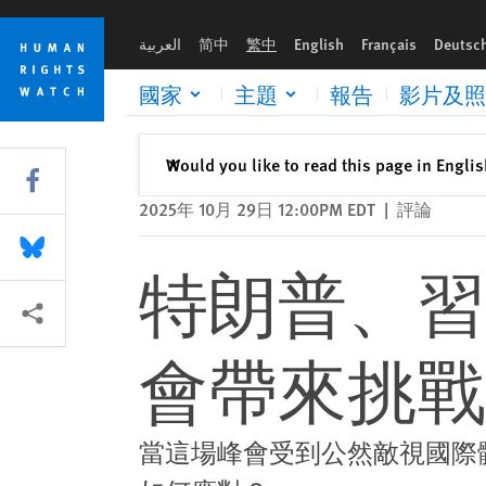
Skip
Skip
特朗普、習近平攻擊人權，為APEC峰會帶來挑戰
to
to
العربية
简中
繁中
English
Français
Deutsc
cookie
main
privacy
content
國家
主題
報告
影片及照
notice
關閉
Would you like to read this page in Engli
✕
Share this via Facebook
2025年 10月 29日 12:00PM EDT
|
評論
Share this via Bluesky
特朗普、習
More sharing options
會帶來挑戰
當這場峰會受到公然敵視國際