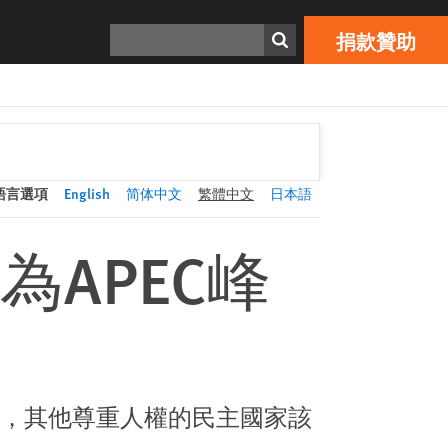
捐款贊助
Print
搜索
捐款贊助
語言選項
English
简体中文
繁體中文
日本語
APEC峰
，其他尊重人權的民主國家該