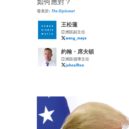
如何應對？
發表於:
The Diplomat
王松蓮
亞洲區副主任
wang_maya
wang_maya
約翰・席夫頓
亞洲區倡導主任
johnsifton
johnsifton