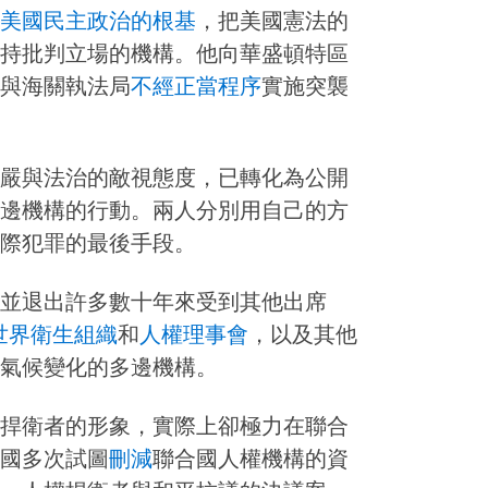
美國民主政治的根基
，把美國憲法的
持批判立場的機構。他向華盛頓特區
與海關執法局
不經正當程序
實施突襲
嚴與法治的敵視態度，已轉化為公開
邊機構的行動。兩人分別用自己的方
際犯罪的最後手段。
並退出許多數十年來受到其他出席
世界衛生組織
和
人權理事會
，以及其他
氣候變化的多邊機構。
捍衛者的形象，實際上卻極力在聯合
國多次試圖
刪減
聯合國人權機構的資