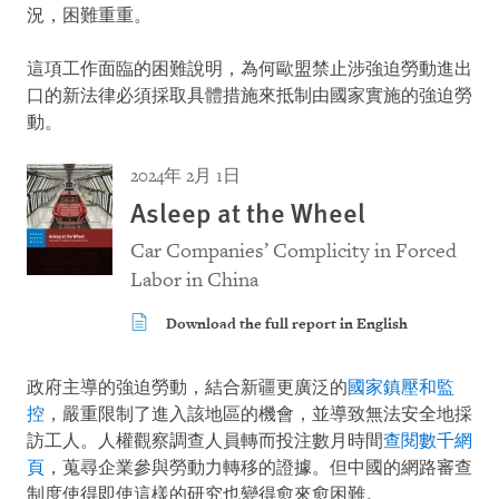
況，困難重重。
這項工作面臨的困難說明，為何歐盟禁止涉強迫勞動進出
口的新法律必須採取具體措施來抵制由國家實施的強迫勞
動。
2024年 2月 1日
Asleep at the Wheel
Car Companies’ Complicity in Forced
Labor in China
Download the full report in English
政府主導的強迫勞動，結合新疆更廣泛的
國家鎮壓和監
控
，嚴重限制了進入該地區的機會，並導致無法安全地採
訪工人。人權觀察調查人員轉而投注數月時間
查閱數千網
頁
，蒐尋企業參與勞動力轉移的證據。但中國的網路審查
制度使得即使這樣的研究也變得愈來愈困難。