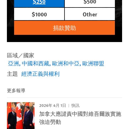
$250
$500
$1000
Other
捐款贊助
區域／國家
亞洲
中國和西藏
歐洲和中亞
歐洲聯盟
主題
經濟正義與權利
更多報導
2026年 4月 1日
快訊
加拿大應譴責中國對維吾爾族實施
強迫勞動