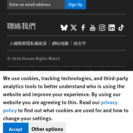
Sign Up
BlueSky
X
Facebook
YouTube
Instagr
Linke
Tik
聯絡我們
Footer
人權觀察隱私權政策
網站地圖
純文字
menu
© 2026 Human Rights Watch
Human Rights Watch
| 350 Fifth Avenue, 34th Floor | New York,
NY
Human Rights Watch cookie preferences
We use cookies, tracking technologies, and third-party
10118-3299
USA
|
t
1.212.290.4700
analytics tools to better understand who is using the
Human Rights Watch
is a 501(C)(3) nonprofit registered in the US
website and improve your experience. By using our
under EIN: 13-2875808
website you are agreeing to this. Read our
privacy
policy
to find out what cookies are used for and how to
change your settings.
Other options
Accept