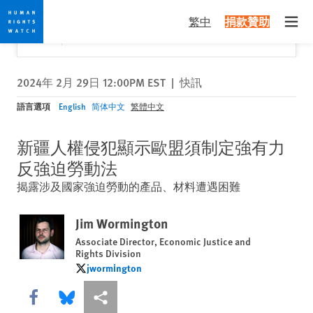
Skip
Skip
關閉
Would you like to read this page in English?
✕
繁中
捐款贊助
to
to
Open
Yes
No, don't ask again
cookie
main
privacy
content
notice
2024年 2月 29日 12:00PM EST
|
快訊
語言選項
English
简体中文
繁體中文
新疆人權侵犯顯示歐盟須制定強有力
反強迫勞動法
揭露涉及國家強迫勞動的產品、材料遭遇困難
Jim Wormington
Associate Director, Economic Justice and
Rights Division
jwormington
jwormington
Share this via Facebook
Share this via Bluesky
More sharing options