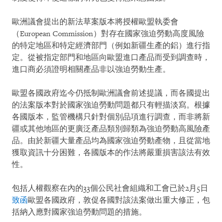
歐洲議會提出的新法草案版本將授權歐盟執委會
（European Commission）對存在國家強迫勞動高度風險
的特定地區和特定經濟部門（例如新疆生產的鋁）進行指
定。從被指定部門和地區向歐盟進口產品而受到調查時，
進口商必須證明相關產品非以強迫勞動生產。
歐盟各國政府迄今仍抵制歐洲議會前述提議，而各國提出
的法案版本對於國家強迫勞動問題都只有輕描淡寫。根據
各國版本，監管機構只針對個別品項進行調查，而非將新
疆或其他地區的更廣泛產品類別歸類為強迫勞動高風險產
品。由於新疆大量產品均為國家強迫勞動產物，且從當地
獲取資訊十分困難，各國版本的作法將嚴重損害該法有效
性。
包括人權觀察在內的33個公民社會組織和工會已於2月5日
致函
歐盟各國政府，敦促各國對該法案做出重大修正，包
括納入應對國家強迫勞動問題的措施。