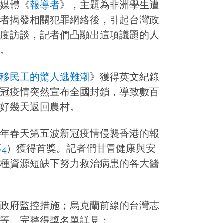
媒體《
報導者
》，主題為非洲學生遭
者揭發相關犯罪網絡後，引起台灣政
度訪談，記者們凸顯出這項議題的人
。
移民工的驚人逃難潮
》獲得英文紀錄
冠疫情突然宣布全國封鎖，導致數百
好幾天返回農村。
年春天第五波新冠疫情侵襲香港的報
4
）獲得首獎。記者們甘冒健康與安
種資源短缺下努力救治病患的各大醫
政府監控措施；烏克蘭前線的台灣志
等。完整得獎名單詳見：