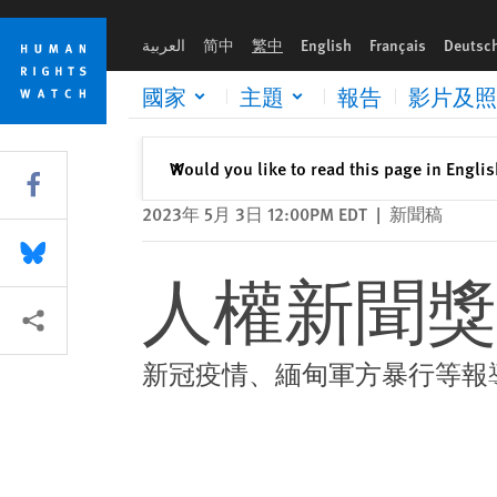
Skip
Skip
人權新聞獎2023年得獎名單公布
to
to
العربية
简中
繁中
English
Français
Deutsc
cookie
main
privacy
content
國家
主題
報告
影片及照
notice
關閉
Would you like to read this page in Engli
✕
Share this via Facebook
2023年 5月 3日 12:00PM EDT
|
新聞稿
Share this via Bluesky
人權新聞獎
More sharing options
新冠疫情、緬甸軍方暴行等報