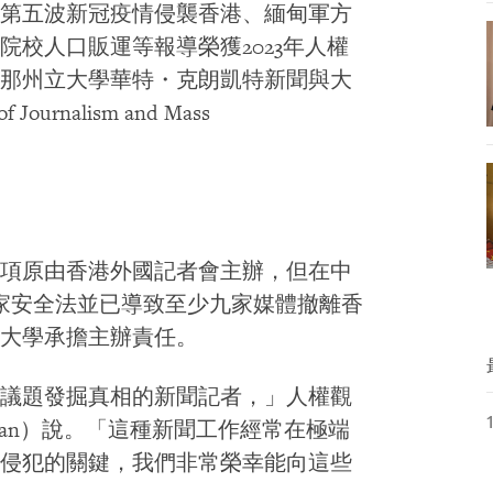
第五波新冠疫情侵襲香港、緬甸軍方
校人口販運等報導榮獲2023年人權
那州立大學華特・克朗凱特新聞與大
 Journalism and Mass
項原由香港外國記者會主辦，但在中
國家安全法並已導致至少九家媒體撤離香
大學承擔主辦責任。
議題發掘真相的新聞記者，」人權觀
assan）說。「這種新聞工作經常在極端
侵犯的關鍵，我們非常榮幸能向這些