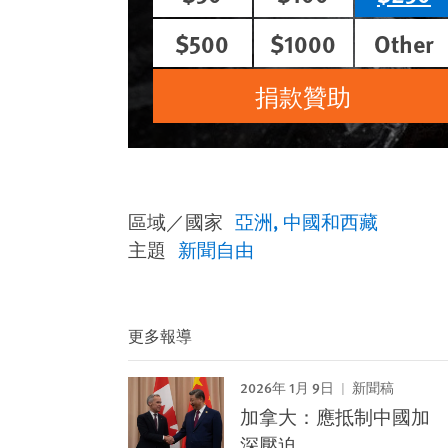
$500
$1000
Other
捐款贊助
區域／國家
亞洲
中國和西藏
主題
新聞自由
更多報導
2026年 1月 9日
新聞稿
加拿大：應抵制中國加
深壓迫