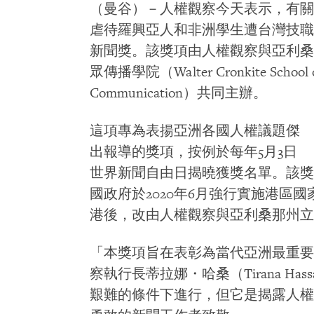
（曼谷）－人權觀察今天表示，有關
虐待羅興亞人和非洲學生遭台灣技職院
新聞獎。該獎項由人權觀察與亞利桑
眾傳播學院（Walter Cronkite School of
Communication）共同主辦。
這項專為表揚亞洲各國人權議題傑
出報導的獎項，按例於每年5月3日
世界新聞自由日揭曉獲獎名單。該獎
國政府於2020年6月強行實施港區
港後，改由人權觀察與亞利桑那州立
「本獎項旨在表彰為當代亞洲最重要
察執行長蒂拉娜・哈桑（Tirana H
艱難的條件下進行，但它是揭露人權