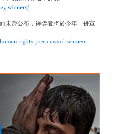
023-winners/
法而未曾公布，得獎者將於今年一併宣
/human-rights-press-award-winners-