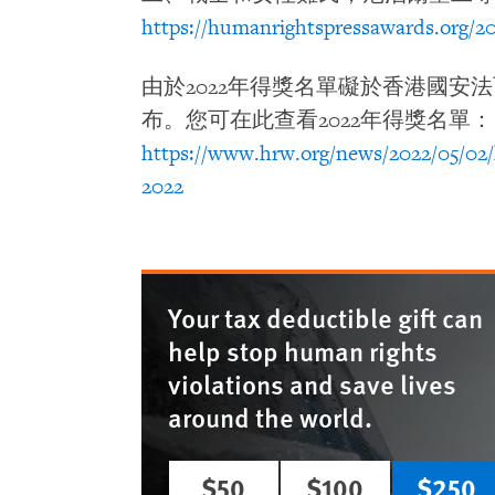
https://humanrightspressawards.org/2
由於2022年得獎名單礙於香港國安
布。您可在此查看2022年得獎名單：
https://www.hrw.org/news/2022/05/02
2022
Your tax deductible gift can
help stop human rights
violations and save lives
around the world.
$50
$100
$250