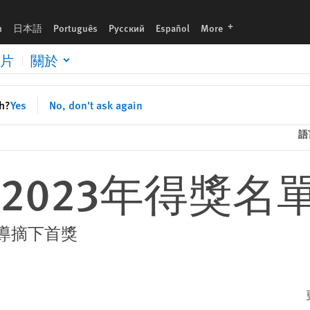
languages
h
日本語
Português
Русский
Español
More
片
關於
sh?
Yes
No, don't ask again
語
2023年得獎名
導摘下首獎