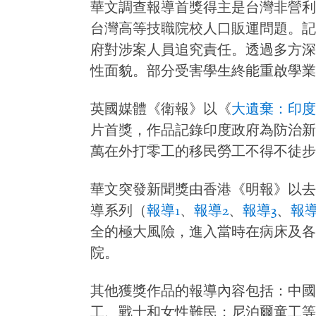
華文調查報導首獎得主是台灣非營利
台灣高等技職院校人口販運問題。記
府對涉案人員追究責任。透過多方深
性面貌。部分受害學生終能重啟學業
英國媒體《衛報》以《
大遺棄：印度
片首獎，作品記錄印度政府為防治新
萬在外打零工的移民勞工不得不徒步
華文突發新聞獎由香港《明報》以去
導系列（
報導1
、
報導2
、
報導3
、
報導
全的極大風險，進入當時在病床及各
院。
其他獲獎作品的報導內容包括：中國
工、戰士和女性難民；尼泊爾童工等