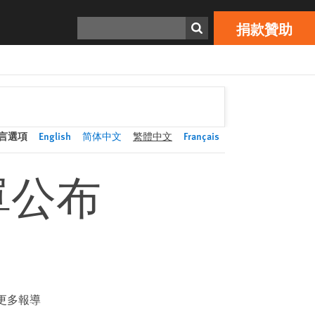
捐款贊助
Print
搜索
捐款贊助
言選項
English
简体中文
繁體中文
Français
單公布
更多報導