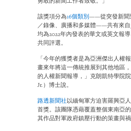
勇敢的新聞工作者致敬。」
該獎項分為
16個類別
——從突發新聞
／錄像、廣播和多媒體——共有來自3
均為2022年內發表的華文或英文報
共同評選。
「今年的獲獎者是為亞洲傑出人權報
畫來年將這一傳統推展到其他地區，
的人權新聞報導，」克朗凱特學院院長巴廷托・
Jr.）博士說。
路透新聞社
以緬甸軍方迫害羅興亞人
首獎。該團隊憑藉覆蓋整個東南亞的
其作品對軍政府鎮壓行動的策畫與禍