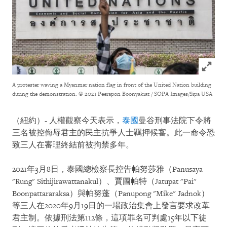
Click to
A protester waving a Myanmar nation flag in front of the United Nation building
during the demonstration.
© 2021 Peerapon Boonyakiat / SOPA Images/Sipa USA
（紐約）- 人權觀察今天表示，
泰國
曼谷刑事法院下令將
三名被控侮辱君主的民主抗爭人士羈押候審。此一命令恐
致三人在審理終結前被拘禁多年。
2021年3月8日，泰國總檢察長控告帕努莎雅（Panusaya
"Rung" Sithijirawattanakul）、賈圖帕特（Jatupat "Pai"
Boonpattararaksa）與帕努蓬（Panupong "Mike" Jadnok）
等三人在2020年9月19日的一場政治集會上發言要求改革
君主制。依據刑法第112條，這項罪名可判處15年以下徒