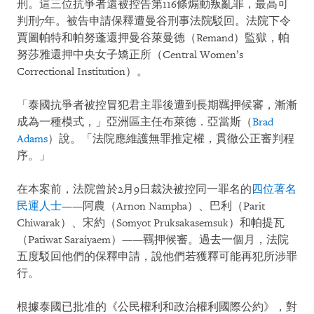
刑。這三位抗爭者還被控告第116條煽動叛亂罪，最高可
判刑7年。被告申請保釋遭曼谷刑事法院駁回。法院下令
賈圖帕特和帕努蓬還押曼谷萊曼德（Remand）監獄，帕
努莎雅還押中央女子矯正所（Central Women’s
Correctional Institution）。
「泰國抗爭者被控冒犯君主罪後遭到長期羈押候審，漸漸
成為一種模式，」亞洲區主任布萊德．亞當斯（
Brad
Adams
）說。「法院應維護無罪推定權，貫徹公正審判程
序。」
在本案前，法院曾於2月9日裁決被控同一罪名的
四位著名
民運人士
——阿農（Arnon Nampha）、巴利（Parit
Chiwarak）、宋約（Somyot Pruksakasemsuk）和帕提瓦
（Patiwat Saraiyaem）——羈押候審。過去一個月，法院
五度駁回他們的保釋申請，說他們若獲釋可能再犯所涉罪
行。
根據泰國已批准的《公民權利和政治權利國際公約》，對