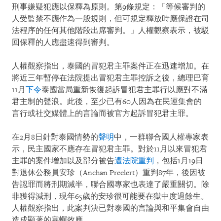
刑事嫌疑犯應以保釋為原則。第9條規定：「等候審判的
人受監禁不應作為一般規則，但可規定釋放時應保證在司
法程序的任何其他階段出席審判。」人權觀察表示，被駁
回保釋的人應盡速得到審判。
人權觀察指出，泰國的冒犯君主罪案件正在迅速增加。在
將近三年暫停在法院提出冒犯君主罪控訴之後，總理巴育
11月
下令
泰國當局重新恢復起訴冒犯君主罪行以應對不滿
君主制的聲浪。此後，至少已有60人因為在民運集會的
言行或社交媒體上的言論而被官方起訴冒犯君主罪。
在2月8日針對泰國情勢的
聲明
中，一群聯合國人權專家表
示，民主國家不應存在冒犯君主罪。對於11月以來冒犯君
主罪的案件增加以及部分被告
遭法院重判
，包括1月19日
對退休公務員安珍（Anchan Preelert）重判87年，後因被
告認罪而將刑期減半，聯合國專家也表達了嚴重關切。除
非獲得減刑，現年65歲的安珍很可能要在獄中度過餘生。
人權觀察指出，此案判決已對泰國的言論與和平集會自由
造成顯著的寒蟬效應。