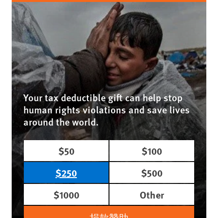
Your tax deductible gift can help stop
human rights violations and save lives
around the world.
$50
$100
$250
$500
$1000
Other
捐款贊助