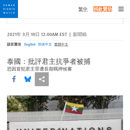
Skip
Skip
關閉
Would you like to read this page in English?
✕
繁中
捐款贊助
to
to
Open
Yes
No, don't ask again
cookie
main
privacy
content
notice
2021年 3月 10日 12:00AM EST
|
新聞稿
語言選項
English
简体中文
繁體中文
泰國：批評君主抗爭者被捕
恐因冒犯君主罪遭長期羈押候審
Share this via Facebook
Share this via Bluesky
More sharing options