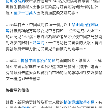
南地方當局
表示該省僅有
25,036
名艾滋病毒攜帶者，但當
地醫生和維權人士根據在染疫村莊實地調研所作的估計
是，
至少一百萬人
因為賣血感染艾滋病毒。
2008
年夏天，中國政府長達一個月以上
禁止國內媒體報
導
含毒奶粉配方導致嬰兒中毒問題──至少造成
6
人死亡、
約
30
萬兒童患病。最終因為經濟考量才促使中國當局放寬
對媒體的限制。
趙連海
，一位毒奶粉受害者的父親，竟因
揭發政府未盡力援助受害兒童而被判刑兩年半。
2018
年，
揭發中國毒疫苗問題
的新聞記者、維權人士、律
師和受害者家屬在全國各地遭到當局騷擾、拘押和迫害。
有關政府未能妥善規管疫苗市場的新聞報導和社交媒體帖
文一概遭到審查刪除。
好資訊的價值
確實，新冠病毒確診及死亡人數的
精確資訊取得不易
，有