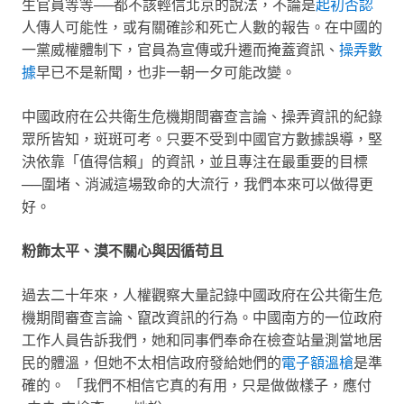
生官員等等──都不該輕信北京的說法，不論是
起初否認
人傳人可能性，或有關確診和死亡人數的報告。在中國的
一黨威權體制下，官員為宣傳或升遷而掩蓋資訊、
操弄數
據
早已不是新聞，也非一朝一夕可能改變。
中國政府在公共衛生危機期間審查言論、操弄資訊的紀錄
眾所皆知，斑斑可考。只要不受到中國官方數據誤導，堅
決依靠「值得信賴」的資訊，並且專注在最重要的目標
──圍堵、消滅這場致命的大流行，我們本來可以做得更
好。
粉飾太平、漠不關心與因循苟且
過去二十年來，人權觀察大量記錄中國政府在公共衛生危
機期間審查言論、竄改資訊的行為。中國南方的一位政府
工作人員告訴我們，她和同事們奉命在檢查站量測當地居
民的體溫，但她不太相信政府發給她們的
電子額溫槍
是準
確的。
「我們不相信它真的有用，只是做做樣子，應付