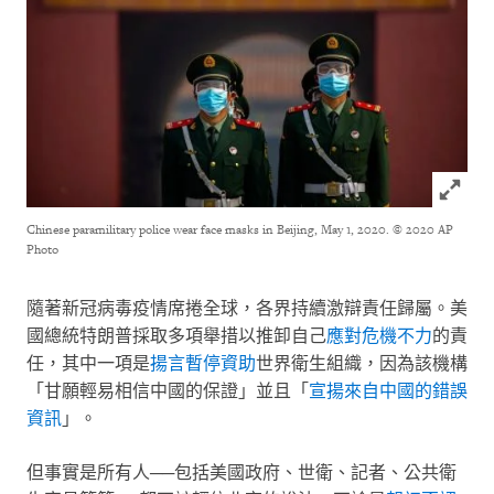
Click to
Chinese paramilitary police wear face masks in Beijing, May 1, 2020.
© 2020 AP
Photo
隨著新冠病毒疫情席捲全球，各界持續激辯責任歸屬。美
國總統特朗普採取多項舉措以推卸自己
應對危機不力
的責
任，其中一項是
揚言暫停資助
世界衛生組織，因為該機構
「甘願輕易相信中國的保證」並且「
宣揚來自中國的錯誤
資訊
」。
但事實是所有人──包括美國政府、世衛、記者、公共衛