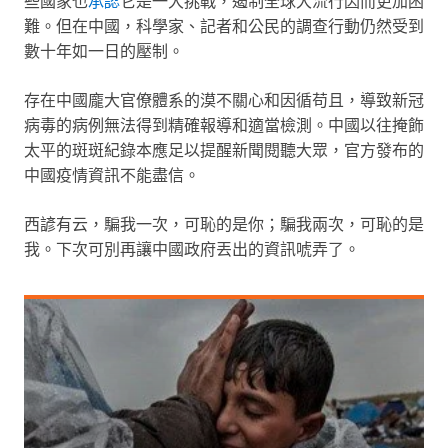
些國家也
承認
它是一大挑戰，遏制全球大流行因而更加困
難。但在中國，科學家、記者和公民的調查行動仍然受到
數十年如一日的壓制。
存在中國龐大官僚體系的漠不關心和因循苟且，導致新冠
病毒的病例無法得到精確報導和適當檢測。中國以往掩飾
太平的斑斑紀錄本應足以提醒新聞閱聽大眾，官方發布的
中國疫情資訊不能盡信。
西諺有云，騙我一次，可恥的是你；騙我兩次，可恥的是
我。下次可別再讓中國政府丟出的資訊唬弄了。