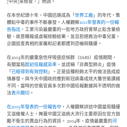
[
中央
]
來檢查，」她說。
在本世紀頭十年，中國迅速成為「
世界工廠
」的年代，集
體鉛中毒的事件不斷暴發。人權觀察
2011
年發表的一份報
告指出
，工業污染最嚴重的一些地方政府曾禁止鉛含量檢
驗，故意瞞報或虛報檢驗結果，並且拒絕救治中毒兒童。
企圖追查真相的家屬和記者都遭到恐嚇與騷擾。
在
2003
年的嚴重急性呼吸道症候群（
SARS
）疫情期間，
有關當局
起初低報感染率
，並謊稱「非典型肺炎」疫情
「
已經得到有效控制
」。正是這種粉飾太平的做法造成疫
情暴發。與今天中國政府應對新冠病毒成效大獲世衛讚揚
不同，當時的世衛官員多次對中國低報數據與不透明的做
法
表示關切
。
在
2005
年發表的一份報告中
，人權觀察詳述中國當局騷擾
艾滋維權人士，掩蓋中國艾滋病大流行主要原因在官方鼓
勵不衛生的賣血行為的資訊。
2004
年，疫情最嚴重的
河