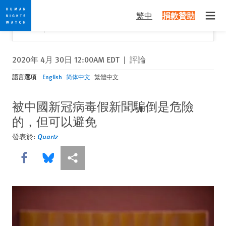
Skip
Skip
關閉
Would you like to read this page in English?
✕
繁中
捐款贊助
to
to
Open
Yes
No, don't ask again
cookie
main
privacy
content
notice
2020年 4月 30日 12:00AM EDT
|
評論
語言選項
English
简体中文
繁體中文
被中國新冠病毒假新聞騙倒是危險
的，但可以避免
發表於:
Quartz
Share this via Facebook
Share this via Bluesky
More sharing options