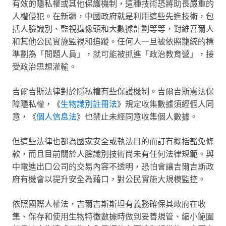
有效的隱私權或其他保護機制，這種技術恐將助長嚴重的
人權侵犯。在新疆，中國政府就是利用這些先進技術，包
括人臉識別、監視攝像頭和大數據計劃等等，對維吾爾人
和其他公民實施監視和追蹤。任何人一旦被依照籠統的標
準劃為「問題人員」，就可能被抓進「政治教育營」，接
受政治思想灌輸。
吉爾吉斯法律對於隱私權有些保護機制。吉爾吉斯憲法保
障隱私權，《
生物識別註冊法
》規定收集數據須經個人同
意，《
個人信息法
》也禁止未經同意收集個人數據。
但這些法律也都為國家安全或執法目的而訂有概括豁免條
款，而且目前關於人臉識別技術尚未有任何法律規範。與
中電進出口公司的交易內容不透明，恐怕會讓吉爾吉斯政
府有機會以提升安全為藉口，對公民實施大規模監控。
依照國際人權法，吉爾吉斯斯坦有義務確保其政府在收
集、保存和使用生物特徵數據時做到妥善規管、縮小範圍