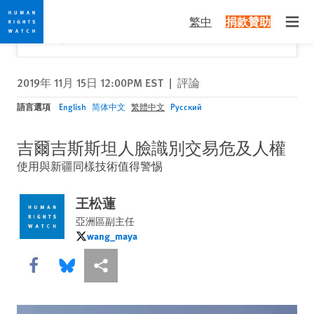
Skip
Skip
關閉
Would you like to read this page in English?
✕
繁中
捐款贊助
to
to
Open
Yes
No, don't ask again
cookie
main
privacy
content
notice
2019年 11月 15日 12:00PM EST
|
評論
語言選項
English
简体中文
繁體中文
Русский
吉爾吉斯斯坦人臉識別交易危及人權
使用與新疆同樣技術值得警惕
王松蓮
亞洲區副主任
wang_maya
wang_maya
Share this via Facebook
Share this via Bluesky
More sharing options