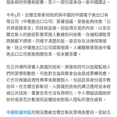
個系統的供應和經費，至少一部份是來自一家中國國企。
今年
3
月，吉爾吉斯斯坦政府與中國的中國電子進出口有
限公司（中電進出口公司）簽署協議，安裝能夠改進「公
共與道路安全」的技術設施。但這項交易的內容，以及吉
爾吉斯人的臉部影像等個人數據如何收集、存儲和調取等
問題都不透明。同樣不清楚的是，是否存在法律保障措
施，防止中電進出口公司提取個資。人權觀察曾致函中電
進出口公司索取相關信息，但未獲答覆。
在公共場所部署人臉識別技術，將使政府可以追蹤監視人
們的習慣和動態，可能對言論與集會自由造成寒蟬效應。
它也可根據歧視性標準來篩選個人，包括民族身份或宗教
信仰。在吉爾吉斯斯坦，人臉識別技術的廣泛應用並未經
過公共諮詢，重要信息也沒有透明化，令人懷疑該國政府
如何或是否計劃減低這種技術對個人隱私的潛在威脅。
中國新疆地區
的現況應被吉爾吉斯民眾視為警訊。若缺乏