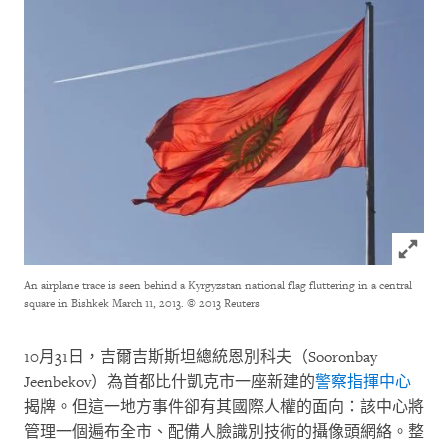
Click to
An airplane trace is seen behind a Kyrgyzstan national flag fluttering in a central
square in Bishkek March 11, 2013.
© 2013 Reuters
10
月
31
日，吉爾吉斯斯坦總統恩別科夫（
Sooronbay
Jeenbekov
）為首都比什凱克市一座新建的
警察指揮中心
揭牌。但這一地方事件卻有其國際人權的面向：該中心將
管理一個遍布全市、配備人臉識別技術的攝像頭網絡。整