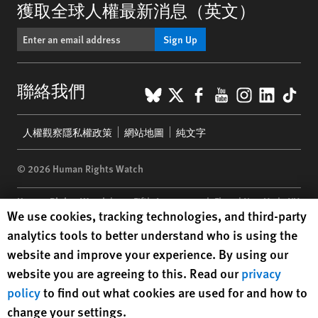
獲取全球人權最新消息（英文）
Sign Up
BlueSky
X
Facebook
YouTube
Instagr
Linke
Tik
聯絡我們
Footer
人權觀察隱私權政策
網站地圖
純文字
menu
© 2026 Human Rights Watch
Human Rights Watch
| 350 Fifth Avenue, 34th Floor | New York,
NY
Human Rights Watch cookie preferences
We use cookies, tracking technologies, and third-party
10118-3299
USA
|
t
1.212.290.4700
analytics tools to better understand who is using the
Human Rights Watch
is a 501(C)(3) nonprofit registered in the US
website and improve your experience. By using our
under EIN: 13-2875808
website you are agreeing to this. Read our
privacy
policy
to find out what cookies are used for and how to
change your settings.