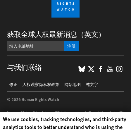
获取全球人权最新消息（英文）
注册
BlueSky
X
Faceboo
YouTu
Ins
与我们联络
Footer
修正
人权观察隐私权政策
网站地图
纯文字
menu
© 2026 Human Rights Watch
Human Rights Watch
| 350 Fifth Avenue, 34th Floor | New York,
NY
Human Rights Watch cookie preferences
We use cookies, tracking technologies, and third-party
10118-3299
USA
|
t
1.212.290.4700
analytics tools to better understand who is using the
Human Rights Watch
is a 501(C)(3) nonprofit registered in the US