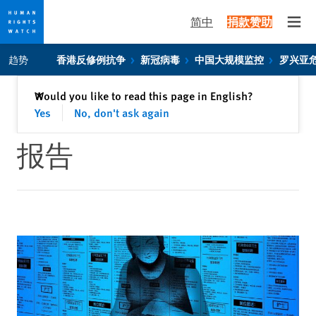
简中
捐款赞助
Open
Skip
Skip
趋势
香港反修例抗争
新冠病毒
中国大规模监控
罗兴亚
to
to
cookie
main
关闭
Would you like to read this page in English?
✕
privacy
content
Yes
No, don't ask again
notice
报告