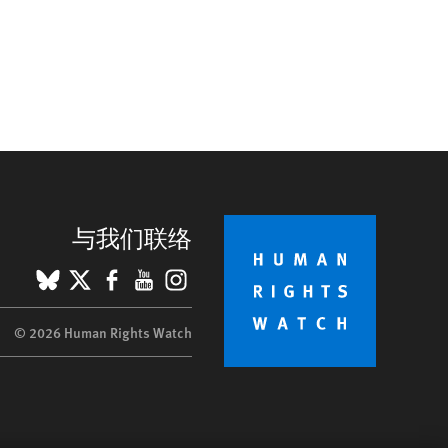
与我们联络
BlueSky
X
Facebook
YouTube
Instagram
© 2026 Human Rights Watch