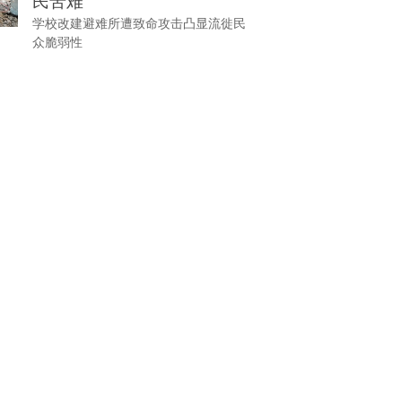
民苦难
学校改建避难所遭致命攻击凸显流徙民
众脆弱性