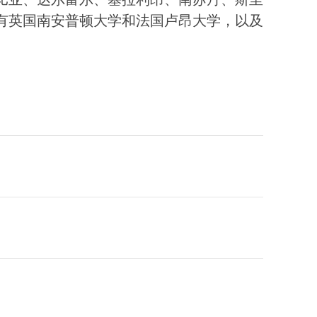
比亚、达尔富尔、塞拉利昂、南苏丹、斯里
有英国南安普顿大学和法国卢昂大学，以及