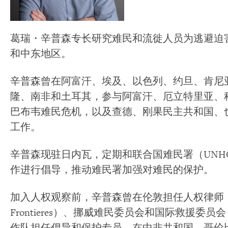
葛瑞・辛普森专长研究难民和流徙人员为逃避迫
和中东地区。
辛普森曾在阿富汗、埃及、以色列、约旦、肯尼
隆、南非和土耳其，参与阿富汗、厄立特里亚、
巴布韦难民危机，以及查德、刚果民主共和国、
工作。
辛普森现驻日内瓦，定期和联合国难民署（UNH
作进行倡导，推动难民署加强对难民的保护。
加入人权观察前，辛普森曾在伦敦担任人权律师，而后在
Frontieres）、挪威难民委员会和国际救援委员会（Inter