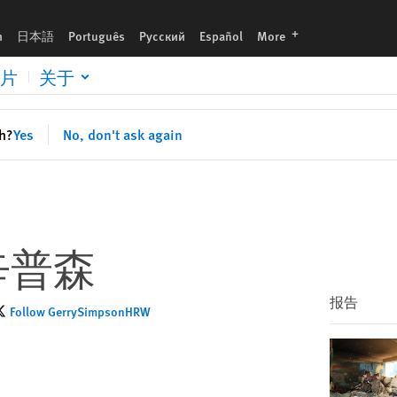
languages
h
日本語
Português
Русский
Español
More
片
关于
sh?
Yes
No, don't ask again
辛普森
报告
Follow GerrySimpsonHRW