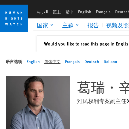
Skip
Skip
to
to
العربية
简中
繁中
English
Français
Deutsc
cookie
main
privacy
content
国家
主题
报告
视频及照
notice
关闭
Would you like to read this page in Engli
✕
语言选项
English
简体中文
Français
Deutsch
Italiano
葛瑞・
难民权利专案副主任