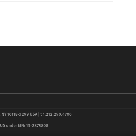
,
NY
10118-3299
USA
|
t
1.212.290.4700
he US under EIN: 13-2875808