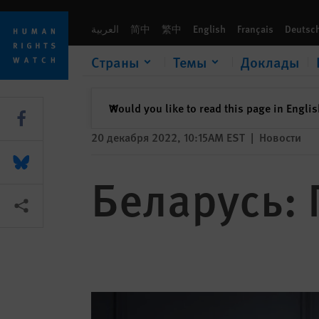
Skip
Skip
Беларусь: Памяти Олега Гулака
to
to
العربية
简中
繁中
English
Français
Deutsc
cookie
main
privacy
content
Страны
Темы
Доклады
notice
закрыть
Would you like to read this page in Engli
✕
Share this via Facebook
20 декабря 2022, 10:15AM EST
|
Новости
Share this via Bluesky
Беларусь: 
Share this via Поделиться