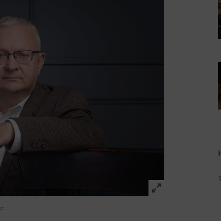
Click to expand 
ee