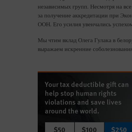
независимых групп. Несмотря на все
за получение аккредитации при Эко
ООН. Его усилия увенчались успехом 
Мы чтим вклад Олега Гулака в бело
выражаем искренние соболезнования 
Your tax deductible gift can
help stop human rights
violations and save lives
around the world.
$50
$100
$250