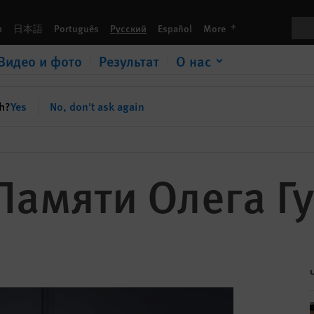
Пои
languages
h
日本語
Português
Русский
Español
More
Видео и фото
Результат
О нас
sh?
Yes
No, don't ask again
Памяти Олега Г