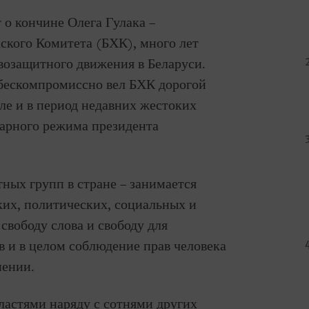
 о кончине Олега Гулака –
ского Комитета (БХК), много лет
возащитного движения в Беларуси.
 бескомпромиссно вел БХК дорогой
сле и в период недавних жестоких
тарного режима президента
ных групп в стране – занимается
их, политических, социальных и
свободу слова и свободу для
 и в целом соблюдение прав человека
нении.
ластями наряду с сотнями других