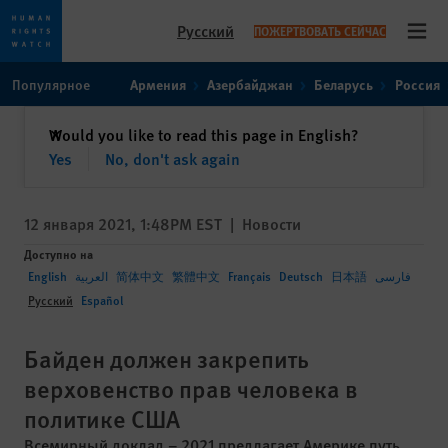
Русский
ПОЖЕРТВОВАТЬ СЕЙЧАС
Open
Skip
Skip
Популярное
Армения
Азербайджан
Беларусь
Россия
to
to
cookie
main
закрыть
Would you like to read this page in English?
✕
privacy
content
Yes
No, don't ask again
notice
12 января 2021, 1:48PM EST
|
Новости
Доступно на
English
العربية
简体中文
繁體中文
Français
Deutsch
日本語
فارسی
Русский
Español
Байден должен закрепить
верховенство прав человека в
политике США
Всемирный доклад – 2021 предлагает Америке путь