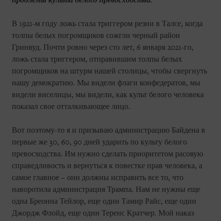
проблемы культа белого превосходства:
В 1921-м году ложь стала триггером резни в Талсе, когда
толпы белых погромщиков сожгли черный район
Гринвуд. Почти ровно через сто лет, 6 января 2021-го,
ложь стала триггером, отправившим толпы белых
погромщиков на штурм нашей столицы, чтобы свергнуть
нашу демократию. Мы видели флаги конфедератов, мы
видели виселицы, мы видели, как культ белого человека
показал свое отталкивающее лицо.
Вот поэтому-то я и призываю администрацию Байдена в
первые же 30, 60, 90 дней ударить по культу белого
превосходства. Им нужно сделать приоритетом расовую
справедливость и вернуться к повестке прав человека, а
самое главное – они должны исправить все то, что
наворотила администрация Трампа. Нам не нужны еще
одна Бреонна Тейлор, еще один Тамир Райс, еще один
Джордж Флойд, еще один Теренс Кратчер. Мой наказ