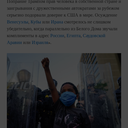
Попрание Трампом прав человека в собственной стране и
заигрывания с дружественными автократами за рубежом
серьезно подорвали доверие к США в мире. Осуждение
Венесуэлы
,
Кубы
или
Ирана
смотрелось не слишком
убедительно, когда параллельно из Белого Дома звучали
комплименты в адрес
России
,
Египта
,
Саудовской
Аравии
или
Израиля
».