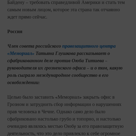
Байдену – требовать справедливой Америки и стать тем
самым новым лицом, которое эта страна так отчаянно
ждет прямо сейчас.
Россия
Член совета российского
правозащитного центра
«Мемориал»
Татьяна Глушкова рассказывает о
сфабрикованном деле против Оюба Титиева –
руководителя их грозненского офиса – и о том, какую
роль сыграло международное сообщество в его
освобождении:
Целью было заставить «Мемориал» закрыт
офис в
ь
Грозном и затруднить сбор информации о нарушениях
прав человека в Чечне. Однако само дело было
сфабриковано настолько грубо и топорно, и настолько
очевидн
являл
сь местью Оюб
за его правозащитную
о
о
у
деятельность, что это дело привлекло к себе огромное