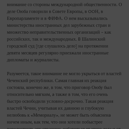
внимание со стороны международной общественности. О
деле Оюба говорили в
овете Европы, в OOН, в
С
Европарламенте и в ФИФА. О нем высказывались
министерства иностранных дел зарубежных стран и
множеств
неправительственных организаций
как
о
–
российских
так и международных.
Шалинский
,
В
городской суд [где слушалось дело] на протяжении
девяти месяц
в регулярно прие
жали иностранные
е
з
дипломаты и журналисты.
Разумеется
такое внимание не могло укрыться от властей
,
Чеченский республики. Самая главная их реакция
состояла
конечно же
в том
что приговор Оюбу был
,
,
,
относительно мягким,
также в том
что его очень
а
,
быстро освободили условно
досрочно. Такая реакция
-
властей Чечни, учитывая их давнюю и глубокую
нелюбовь к «Мемориалу»
не может быть объяснен
,
а
ничем иным, как тем
что они хотели побыстрее
,