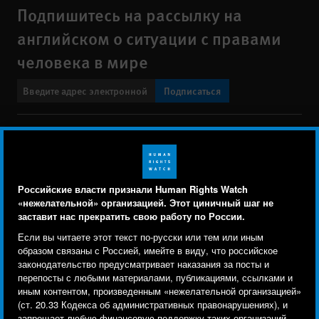
Подпишитесь на рассылку на
английском о ситуации с правами
человека в мире
Подписаться
BlueSky
X
Faceboo
YouTu
Ins
Свяжитесь с нами
Footer
Заявление о политике конфиденциальности
Карта сайта
Российские власти признали Human Rights Watch
menu
«нежелательной» организацией. Этот циничный шаг не
Text Version
заставит нас прекратить свою работу по России.
Human Rights Watch cookie preferences
Мы используем файлы cookie, технологии
Если вы читаете этот текст по-русски или тем или иным
© 2026 Human Rights Watch
отслеживания и сторонние аналитические
образом связаны с Россией, имейте в виду, что российское
законодательство предусматривает наказания за посты и
инструменты, чтобы лучше понять, кто посещает
Human Rights Watch
| 350 Fifth Avenue, 34th Floor | New York,
NY
перепосты с любыми материалами, публикациями, ссылками и
сайт, и улучшить ваш опыт взаимодействия с ним.
10118-3299
USA
|
t
1.212.290.4700
иным контентом, произведенным «нежелательной организацией»
(ст. 20.33 Кодекса об административных правонарушениях), и
Используя наш сайт, вы соглашаетесь с этим.
Human Rights Watch
is a 501(C)(3) nonprofit registered in the US
запрещает любую финансовую поддержку таких организаций.