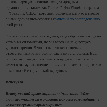
англоговорящих регионах, международным
организациям, таким как
Human
Rights
Watch
, и странам
– Франции, США, - которые поддерживали нас и вместе
с нами добивались создания
комиссии по расследованию
этой резни.
Эта комиссия сделала свое дело, 17 декабря начался суд на
четырьмя силовиками, но мы все-таки не чувствуем
удовлетворения. Дело в том, что вся цепочка лиц,
ответственных за эту резню, так и не установлена. Нам
бы хотелось увидеть на скамье подсудимых всех, кто
имеет к этому отношение – прямое или косвенное, - в том
числе людей из армейской верхушки.
Венесуэла
Венесуэльский правозащитник Фелисиано Рейес
активно участвует в оказании помощи согражданам в
условиях гуманитарного кризиса: