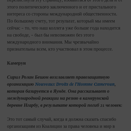
перелистнуть эту страницу, избавиться
этого дела и от
от
этого политическ
заключенного и от пристального
ого
интереса со стороны международн
й общественности.
о
По большому счету, тот результат
который мы имеем
,
сейчас
то
что наш коллег
уже больше года находится
–
,
а
на свободе,
был бы невозмож
н без этого
–
е
международного внимания. Мы чрезвычайно
признательны всем
кто участвовал в этом процессе.
,
Камерун
Сирил Ролан Бешон возглавляет правозащитную
организацию
Nouveaux Droits de l’Homme Cameroun
,
которая базируется в Яунде. Она рассказывает о
международной реакции на резню в камерунской
деревне Нгарбу, в результате которой погиб 21 человек:
Это тот самый случай, когда я должна сказать спасибо
организациям из Коалиции за права человека и мир в