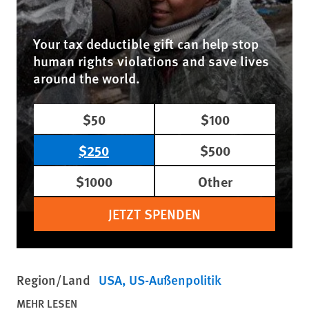
Your tax deductible gift can help stop
human rights violations and save lives
around the world.
$50
$100
$250
$500
$1000
Other
JETZT SPENDEN
Region/Land
USA
US-Außenpolitik
MEHR LESEN