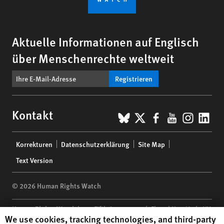
Aktuelle Informationen auf Englisch
über Menschenrechte weltweit
Registrieren
BlueSky
X
Facebook
YouTub
Insta
Lin
Kontakt
Footer
Korrekturen
Datenschutzerklärung
Site Map
menu
Text Version
© 2026 Human Rights Watch
Human Rights Watch
| 350 Fifth Avenue, 34th Floor | New York,
NY
Human Rights Watch cookie preferences
We use cookies, tracking technologies, and third-party
10118-3299
USA
|
t
1.212.290.4700