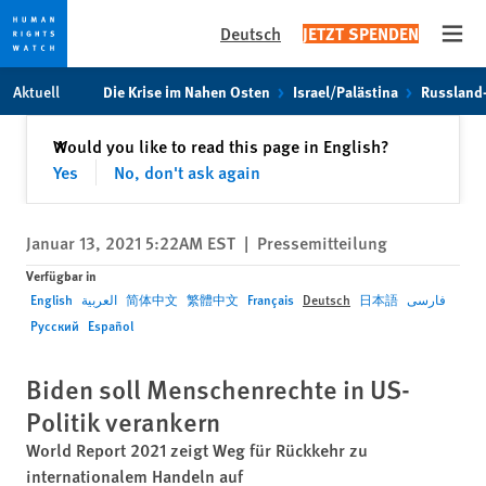
Deutsch
JETZT SPENDEN
Open
Skip
Skip
Aktuell
Die Krise im Nahen Osten
Israel/Palästina
Russland
to
to
cookie
main
Schließen
Would you like to read this page in English?
✕
privacy
content
Yes
No, don't ask again
notice
Januar 13, 2021 5:22AM EST
|
Pressemitteilung
Verfügbar in
English
العربية
简体中文
繁體中文
Français
Deutsch
日本語
فارسی
Русский
Español
Biden soll Menschenrechte in US-
Politik verankern
World Report 2021 zeigt Weg für Rückkehr zu
internationalem Handeln auf