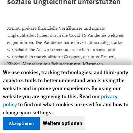
soziale Un
gleichheit
unterstützen
Armut, prekäre finanzielle Verhältnisse und soziale
Ungleichheiten haben durch die Covid-19-Pandemie weltweit
zugenommen. Die Pandemie hatte unverhältnismäßig starke
wirtschaftliche Auswirkungen auf viele bereits sozial und
wirtschaftlich marginalisierte Gruppen, darunter Frauen,
Kinder, Menschen mit Behinderungen, Migranten,
Human Rights Watch cookie preferences
Beschäftigte des informellen Sektors und Menschen, die in
We use cookies, tracking technologies, and third-party
informellen Siedlungen leben.Sie bedroht ihre
analytics tools to better understand who is using the
Menschenrechte auf Nahrung, medizinische Versorgung,
website and improve your experience. By using our
Wohnung, Bildung und einen angemessenen Lebensstandard.
website you are agreeing to this. Read our
privacy
Die Weltbank
schätzt
, dass Covid-19 bis 2021 bis zu 150
policy
to find out what cookies are used for and how to
Millionen weitere Menschen in extreme Armut stürzen wird,
change your settings.
was zu einer „höheren Einkommensungleichheit, geringerer
sozialer Mobilität unter den Schwachen und geringerer
Weitere optionen
Akzeptieren
Widerstandsfähigkeit gegenüber zukünftigen Krisen“