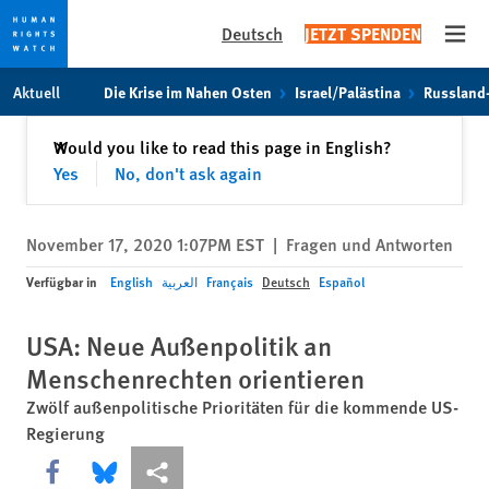
Deutsch
JETZT SPENDEN
Open
Skip
Skip
Aktuell
Die Krise im Nahen Osten
Israel/Palästina
Russland
to
to
cookie
main
Schließen
Would you like to read this page in English?
✕
privacy
content
Yes
No, don't ask again
notice
November 17, 2020 1:07PM EST
|
Fragen und Antworten
Verfügbar in
English
العربية
Français
Deutsch
Español
USA: Neue Außenpolitik an
Menschenrechten orientieren
Zwölf außenpolitische Prioritäten für die kommende US-
Regierung
Share this via Facebook
Share this via Bluesky
More sharing options