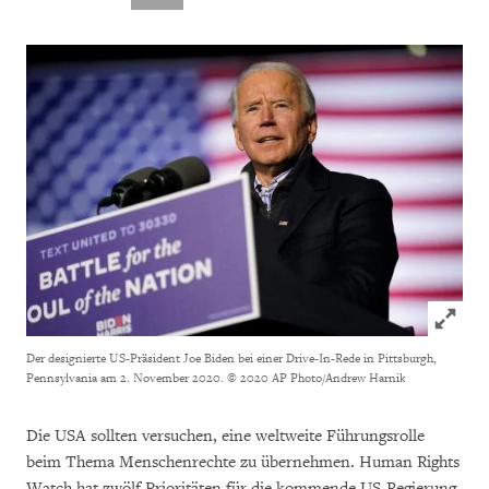
Click to
Der designierte US-Präsident Joe Biden bei einer Drive-In-Rede in Pittsburgh,
Pennsylvania am 2. November 2020.
© 2020 AP Photo/Andrew Harnik
Die USA sollten versuchen, eine weltweite Führungsrolle
beim Thema Menschenrechte zu übernehmen. Human Rights
Watch hat zwölf Prioritäten für die kommende US-Regierung