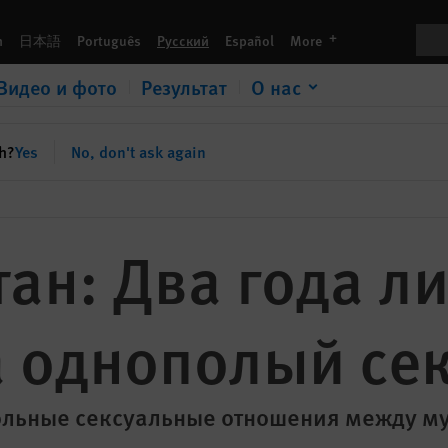
секс
Пои
languages
h
日本語
Português
Русский
Español
More
Видео и фото
Результат
О нас
sh?
Yes
No, don't ask again
ан: Два года л
а однополый се
ольные сексуальные отношения между 