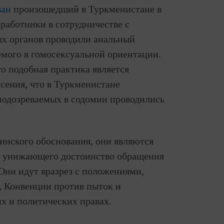
ван
произошедший в Туркменистане в
 работники в сотрудничестве с
х органов проводили анальный
емого в гомосексуальной ориентации.
что подобная практика является
асения, что в Туркменистане
одозреваемых в содомии проводились
инского обоснования, они являются
и унижающего достоинство обращения
Они идут вразрез с положениями,
 Конвенции против пыток и
х и политических правах.