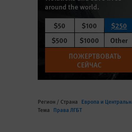
around the world.
$50
$100
$250
$500
$1000
Other
ПОЖЕРТВОВАТЬ
СЕЙЧАС
Регион / Страна
Европа и Центральн
Тема
Права ЛГБТ