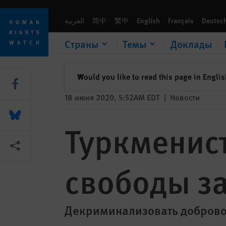
Skip
Skip
Туркменистан: Два года лишения свободы за однополый 
to
to
العربية
简中
繁中
English
Français
Deutsc
cookie
main
privacy
content
Страны
Темы
Доклады
notice
закрыть
Would you like to read this page in Engli
✕
Share this via Facebook
18 июня 2020, 5:52AM EDT
|
Новости
Share this via Bluesky
Туркменист
Share this via Поделиться
свободы з
Декриминализовать добров