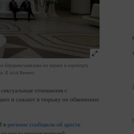
Click to expand 
ы Бердымухамедова на экране в аэропорту
а.
© 2016 Reuters
сексуальные отношения с
ают и сажают в тюрьму по обвинению
И в
регионе сообщили об аресте
 из числа представителей