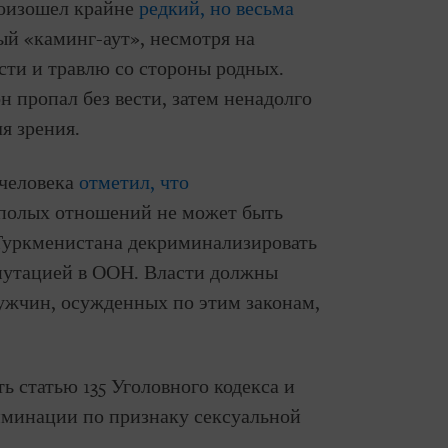
роизошел крайне
редкий, но весьма
ый «каминг-аут», несмотря на
ти и травлю со стороны родных.
н пропал без вести, затем ненадолго
я зрения.
 человека
отметил, что
полых отношений не может быть
 Туркменистана декриминализировать
епутацией в ООН. Власти должны
ужчин, осужденных по этим законам,
 статью 135 Уголовного кодекса и
иминации по признаку сексуальной