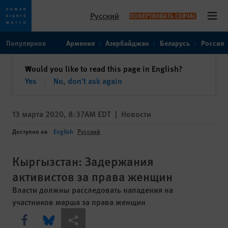
Русский
ПОЖЕРТВОВАТЬ СЕЙЧАС
Open
Skip
Skip
Популярное
Армения
Азербайджан
Беларусь
Россия
to
to
cookie
main
закрыть
Would you like to read this page in English?
✕
privacy
content
Yes
No, don't ask again
notice
13 марта 2020, 8:37AM EDT
|
Новости
Доступно на
English
Русский
Кыргызстан: Задержания
активистов за права женщин
Власти должны расследовать нападения на
участников марша за права женщин
Share this via Facebook
Share this via Bluesky
Share this via Поделиться