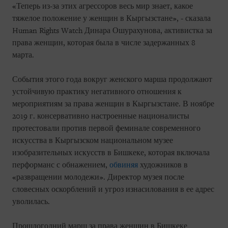
«Теперь из-за этих агрессоров весь мир знает, какое
тяжелое положение у женщин в Кыргызстане», - сказала
Human Rights Watch Динара Ошурахунова, активистка за
права женщин, которая была в числе задержанных 8
марта.
События этого года вокруг женского марша продолжают
устойчивую практику негативного отношения к
мероприятиям за права женщин в Кыргызстане. В ноябре
2019 г. консервативно настроенные националисты
протестовали против первой феминале современного
искусства в Кыргызском национальном музее
изобразительных искусств в Бишкеке, которая включала
перформанс с обнажением,
обвиняя
художников в
«развращении молодежи». Директор музея после
словесных оскорблений и угроз изнасилования в ее адрес
уволилась.
Прошлогодний марш за права женщин в Бишкеке