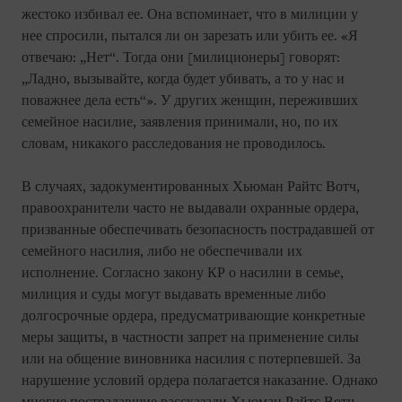
жестоко избивал ее. Она вспоминает, что в милиции у
нее спросили, пытался ли он зарезать или убить ее. «Я
отвечаю: „Нет“. Тогда они [милиционеры] говорят:
„Ладно, вызывайте, когда будет убивать, а то у нас и
поважнее дела есть“». У других женщин, переживших
семейное насилие, заявления принимали, но, по их
словам, никакого расследования не проводилось.
В случаях, задокументированных Хьюман Райтс Вотч,
правоохранители часто не выдавали охранные ордера,
призванные обеспечивать безопасность пострадавшей от
семейного насилия, либо не обеспечивали их
исполнение. Согласно закону КР о насилии в семье,
милиция и суды могут выдавать временные либо
долгосрочные ордера, предусматривающие конкретные
меры защиты, в частности запрет на применение силы
или на общение виновника насилия с потерпевшей. За
нарушение условий ордера полагается наказание. Однако