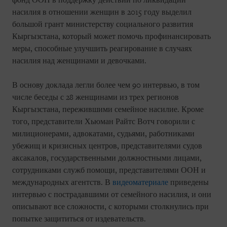
фонд ООН в поддержку действий по ликвидации
насилия в отношении женщин в 2015 году выделил
большой грант министерству социального развития
Кыргызстана, который может помочь профинансировать
меры, способные улучшить реагирование в случаях
насилия над женщинами и девочками.
В основу доклада легли более чем 90 интервью, в том
числе беседы с 28 женщинами из трех регионов
Кыргызстана, пережившими семейное насилие. Кроме
того, представители Хьюман Райтс Вотч говорили с
милиционерами, адвокатами, судьями, работниками
убежищ и кризисных центров, представителями судов
аксакалов, государственными должностными лицами,
сотрудниками служб помощи, представителями ООН и
международных агентств. В
видеоматериале
приведены
интервью с пострадавшими от семейного насилия, и они
описывают все сложности, с которыми столкнулись при
попытке защититься от издевательств.