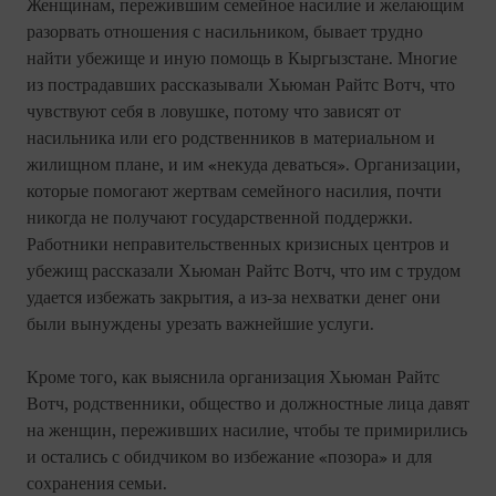
Женщинам, пережившим семейное насилие и желающим
разорвать отношения с насильником, бывает трудно
найти убежище и иную помощь в Кыргызстане. Многие
из пострадавших рассказывали Хьюман Райтс Вотч, что
чувствуют себя в ловушке, потому что зависят от
насильника или его родственников в материальном и
жилищном плане, и им «некуда деваться». Организации,
которые помогают жертвам семейного насилия, почти
никогда не получают государственной поддержки.
Работники неправительственных кризисных центров и
убежищ рассказали Хьюман Райтс Вотч, что им с трудом
удается избежать закрытия, а из-за нехватки денег они
были вынуждены урезать важнейшие услуги.
Кроме того, как выяснила организация Хьюман Райтс
Вотч, родственники, общество и должностные лица давят
на женщин, переживших насилие, чтобы те примирились
и остались с обидчиком во избежание «позора» и для
сохранения семьи.