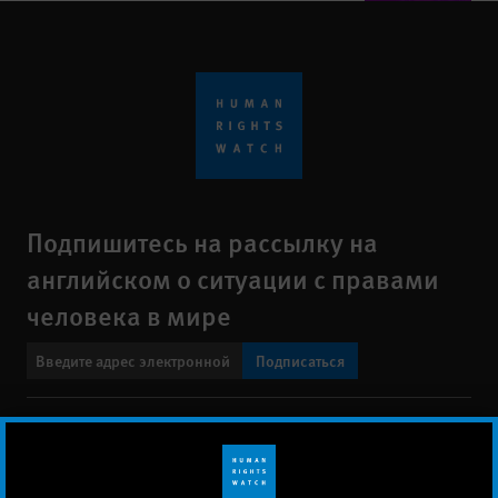
Подпишитесь на рассылку на
английском о ситуации с правами
человека в мире
Подписаться
BlueSky
X
Faceboo
YouTu
Ins
Свяжитесь с нами
Footer