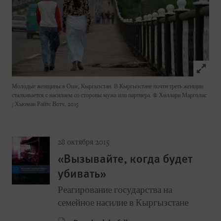
Click to
Молодые женщины в Оше, Кыргызстан. В Кыргызстане почти треть женщин
сталкивается с насилием со стороны мужа или партнера.
© Хиллари Марголис
/ Хьюман Райтс Вотч, 2015
28 октября 2015
«Вызывайте, когда будет
убивать»
Реагирование государства на
семейное насилие в Кыргызстане