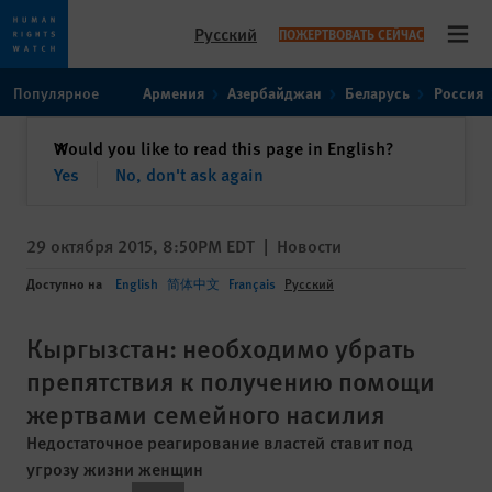
Русский
ПОЖЕРТВОВАТЬ СЕЙЧАС
Open
Skip
Skip
Популярное
Армения
Азербайджан
Беларусь
Россия
to
to
cookie
main
закрыть
Would you like to read this page in English?
✕
privacy
content
Yes
No, don't ask again
notice
29 октября 2015, 8:50PM EDT
|
Новости
Доступно на
English
简体中文
Français
Русский
Кыргызстан: необходимо убрать
препятствия к получению помощи
жертвами семейного насилия
Недостаточное реагирование властей ставит под
угрозу жизни женщин