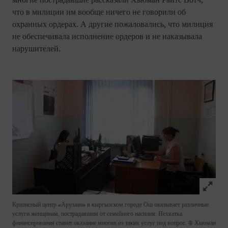
многие пострадавшие рассказали Хьюман Райтс Вотч,
что в милиции им вообще ничего не говорили об
охранных ордерах. А другие пожаловались, что милиция
не обеспечивала исполнение ордеров и не наказывала
нарушителей.
Click to
Кризисный центр «Арулаан» в кыргызском городе Ош оказывает различные
услуги женщинам, пострадавшим от семейного насилия. Нехватка
финансирования ставит оказание многих из таких услуг под вопрос.
© Хьюман