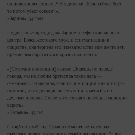
он повежливее станет…“ А я думала: „Если сейчас бьет,
то потом убьет совсем“».
«Зарина», 34 года
Подруга в 2009 году дала Зарине телефон кризисного
центра. Боясь жестокого мужа и стигматизации в
обществе, она терпела его издевательства еще шесть лет,
прежде чем обратиться в кризисный центр.
«[Сотрудник милиции] сказал: „Знаешь, по правде
говоря, мы не любим браться за такие дела —
семейные…“ Наверное, если бы в милиции мне в тот раз
помогли, то следующие восемь лет для меня бы по-
другому прошли. После того случая я перестала милиции
верить».
«Татьяна», 45 лет
С 1998 по 2008 год Татьяна не менее четырех раз
пыталась подать заявление о семейном насилии. За все