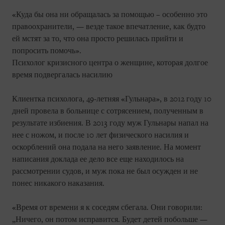
«Куда бы она ни обращалась за помощью – особенно это
правоохранители, — везде такое впечатление, как будто
ей мстят за то, что она просто решилась прийти и
попросить помочь».
Психолог кризисного центра о женщине, которая долгое
время подвергалась насилию
Клиентка психолога, 49-летняя «Гульнара», в 2012 году 10
дней провела в больнице с сотрясением, полученным в
результате избиения. В 2013 году муж Гульнары напал на
нее с ножом, и после 10 лет физического насилия и
оскорблений она подала на него заявление. На момент
написания доклада ее дело все еще находилось на
рассмотрении судов, и муж пока не был осужден и не
понес никакого наказания.
«Время от времени я к соседям сбегала. Они говорили:
„Ничего, он потом исправится. Будет детей побольше —