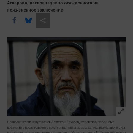
Аскарова, несправедливо осужденного на
пожизненное заключение
Share this via Facebook
Share this via Bluesky
Share this via Поделиться
Click to
Правозащитник и журналист Азимжон Аскаров, этнический узбек, был
подвергнут произвольному аресту и пыткам и по итогам несправедливого суда
приговорен к пожизненному заключению. На слушаниях в Чуйском областном