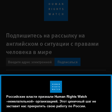
Подпишитесь на рассылку на
английском о ситуации с правами
человека в мире
Подписаться
BlueSky
X
Faceboo
YouTu
Ins
Свяжитесь с нами
Footer
Заявление о политике конфиденциальности
Карта сайта
Российские власти признали Human Rights Watch
menu
«нежелательной» организацией. Этот циничный шаг не
Text Version
заставит нас прекратить свою работу по России.
Human Rights Watch cookie preferences
Мы используем файлы cookie, технологии