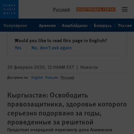
Русский
ПОЖЕРТВОВАТЬ СЕЙЧАС
Open
Skip
Skip
Популярное
Армения
Азербайджан
Беларусь
Россия
to
to
cookie
main
закрыть
Would you like to read this page in English?
✕
privacy
content
Yes
No, don't ask again
notice
20 февраля 2020, 12:00AM EST
|
Новости
Доступно на
English
Français
Русский
Кыргызстан: Освободить
правозащитника, здоровье которого
серьезно подорвано за годы,
проведенные за решеткой
Предстоит очередной пересмотр дела Азимжона