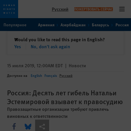
Русский
ПОЖЕРТВОВАТЬ СЕЙЧАС
Open
Skip
Skip
Популярное
Армения
Азербайджан
Беларусь
Россия
to
to
cookie
main
закрыть
Would you like to read this page in English?
✕
privacy
content
Yes
No, don't ask again
notice
15 июля 2019, 12:00AM EDT
|
Новости
Доступно на
English
Français
Русский
Россия: Десять лет гибель Натальи
Эстемировой взывает к правосудию
Правозащитные организации требуют привлечь
виновных к ответственности
Share this via Facebook
Share this via Bluesky
Share this via Поделиться