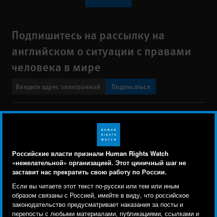
Подпишитесь на рассылку на
английском о ситуации с правами
человека в мире
Подписаться
BlueSky
X
Faceboo
YouTu
Ins
Свяжитесь с нами
Footer
Заявление о политике конфиденциальности
Карта сайта
Российские власти признали Human Rights Watch
menu
«нежелательной» организацией. Этот циничный шаг не
Text Version
заставит нас прекратить свою работу по России.
Human Rights Watch cookie preferences
Мы используем файлы cookie, технологии
Если вы читаете этот текст по-русски или тем или иным
© 2026 Human Rights Watch
отслеживания и сторонние аналитические
образом связаны с Россией, имейте в виду, что российское
законодательство предусматривает наказания за посты и
инструменты, чтобы лучше понять, кто посещает
Human Rights Watch
| 350 Fifth Avenue, 34th Floor | New York,
NY
перепосты с любыми материалами, публикациями, ссылками и