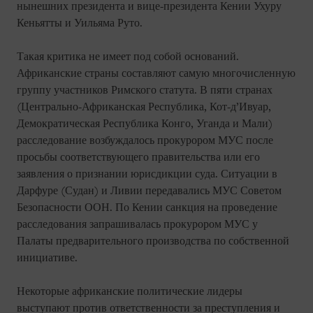
нынешних президента и вице-президента Кении Ухуру
Кеньятты и Уильяма Руто.
Такая критика не имеет под собой оснований.
Африканские страны составляют самую многочисленную
группу участников Римского статута. В пяти странах
(Центрально-Африканская Республика, Кот-д’Ивуар,
Демократическая Республика Конго, Уганда и Мали)
расследование возбуждалось прокурором МУС после
просьбы соответствующего правительства или его
заявления о признании юрисдикции суда. Ситуации в
Дарфуре (Судан) и Ливии передавались МУС Советом
Безопасности ООН. По Кении санкция на проведение
расследования запрашивалась прокурором МУС у
Палаты предварительного производства по собственной
инициативе.
Некоторые африканские политические лидеры
выступают против ответственности за преступления и