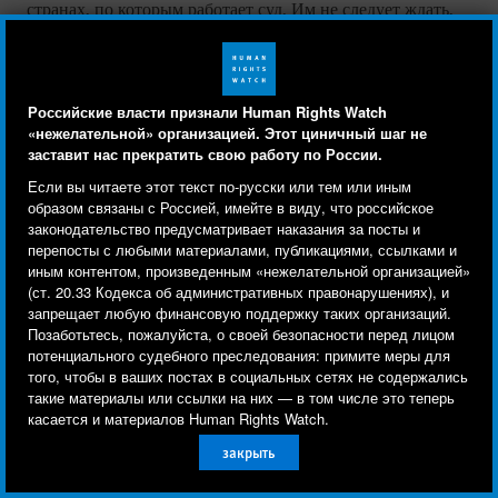
странах, по которым работает суд. Им не следует ждать,
пока Палата предварительного производства вынесет
свое решение, вместо этого следует без промедления
начать разъяснительную работу в Грузии и продумать,
Российские власти признали Human Rights Watch
каким образом наладить контакт с потерпевшими в
«нежелательной» организацией. Этот циничный шаг не
России. Необходимо распространять общие сведения о
заставит нас прекратить свою работу по России.
суде и его независимом мандате и разъяснять процедуру,
Human Rights Watch cookie preferences
Мы используем файлы cookie, технологии
Если вы читаете этот текст по-русски или тем или иным
в рамках которой судьи будут решать вопрос о выдаче
отслеживания и сторонние аналитические
образом связаны с Россией, имейте в виду, что российское
прокурору санкции на расследование, включая право
законодательство предусматривает наказания за посты и
инструменты, чтобы лучше понять, кто посещает
перепосты с любыми материалами, публикациями, ссылками и
потерпевших делать представления Палате
сайт, и улучшить ваш опыт взаимодействия с ним.
иным контентом, произведенным «нежелательной организацией»
предварительного производства (см. выше).
(ст. 20.33 Кодекса об административных правонарушениях), и
Используя наш сайт, вы соглашаетесь с этим.
запрещает любую финансовую поддержку таких организаций.
Ознакомьтесь с нашей
политикой
Позаботьтесь, пожалуйста, о своей безопасности перед лицом
потенциального судебного преследования: примите меры для
конфиденциальности,
чтобы узнать, для чего
того, чтобы в ваших постах в социальных сетях не содержались
используются файлы cookie и как изменить ваши
такие материалы или ссылки на них — в том числе это теперь
настройки.
касается и материалов Human Rights Watch.
закрыть
Другое
Принять