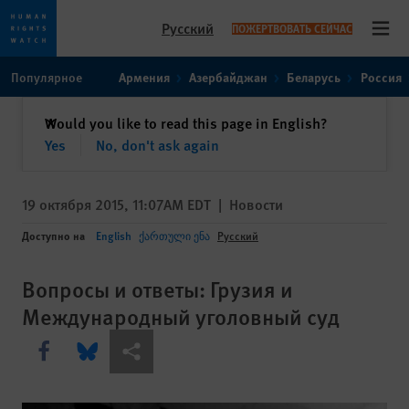
Русский
ПОЖЕРТВОВАТЬ СЕЙЧАС
Open
Skip
Skip
Популярное
Армения
Азербайджан
Беларусь
Россия
to
to
cookie
main
закрыть
Would you like to read this page in English?
✕
privacy
content
Yes
No, don't ask again
notice
19 октября 2015, 11:07AM EDT
|
Новости
Доступно на
English
ქართული ენა
Русский
Вопросы и ответы: Грузия и
Международный уголовный суд
Share this via Facebook
Share this via Bluesky
Share this via Поделиться