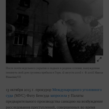
Click to
После почти недельного укрытия в подвале в родном селении, вынужденная
покинуть свой дом грузинка прибыла в Гори, 18 августа 2008 г.
© 2008 Marcus
Bleasdale/VII
13 октября 2015 г. прокурор
Международного уголовного
суда
(МУС) Фату Бенсуда
запросила
у Палаты
предварительного производства санкцию на возбуждение
расследования преступлений, совершенных во время