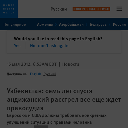
Русский
ПОЖЕРТВОВАТЬ СЕЙЧАС
Open
Skip
Skip
Популярное
Армения
Азербайджан
Беларусь
Россия
to
to
cookie
main
закрыть
Would you like to read this page in English?
✕
privacy
content
Yes
No, don't ask again
notice
15 мая 2012, 6:53AM EDT
|
Новости
Доступно на
English
Русский
Узбекистан: семь лет спустя
андижанский расстрел все еще ждет
правосудия
Евросоюз и США должны требовать конкретных
улучшений ситуации с правами человека