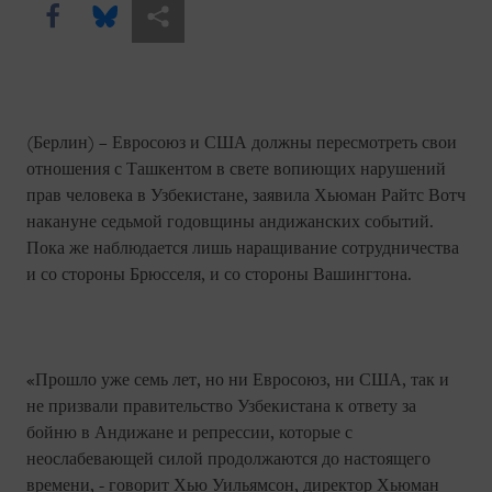
Share this via Facebook
Share this via Bluesky
Share this via Поделиться
(Берлин) – Евросоюз и США должны пересмотреть свои
отношения с Ташкентом в свете вопиющих нарушений
прав человека в Узбекистане, заявила Хьюман Райтс Вотч
накануне седьмой годовщины андижанских событий.
Пока же наблюдается лишь наращивание сотрудничества
и со стороны Брюсселя, и со стороны Вашингтона.
«Прошло уже семь лет, но ни Евросоюз, ни США, так и
не призвали правительство Узбекистана к ответу за
бойню в Андижане и репрессии, которые с
неослабевающей силой продолжаются до настоящего
времени, - говорит Хью Уильямсон, директор Хьюман