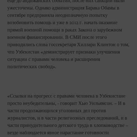
еще до андижанских событий, после них санкции были
ужесточены. Однако администрация Барака Обамы в
сентябре предприняла неоднозначную попытку
возобновить помощь и уже в 2012 г. начать оказание
прямой военной помощи в раках Закона о зарубежном
военном финансировании. В СМИ после этого
приводились слова госсекретаря Хиллари Клинтон о том,
что Узбекистан «демонстрирует признаки улучшения
ситуации с правами человека и расширения
политических свобод».
«Ссылки на прогресс с правами человека в Узбекистане
просто неубедительны, - говорит Хью Уильямсон. – И в
части продолжающихся уголовных дел против
журналистов, и в части религиозных преследований, и в
части принудительного детского труда в хлопководстве –
везде наблюдается явное нарастание готовности