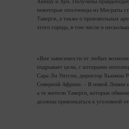
Хейшу и Хун. Получены правдоподобн
некоторые ополченцы из Мисраты ст
Таверги, а также о произвольных ар
этого города, в том числе о несколь
«Вне зависимости от любых возмож
подрывает цели, с которыми оппозиц
Сара Ли Уитсон, директор Хьюман Р
Северной Африке. – В новой Ливии н
а те жители Таверги, которые обвин
должны привлекаться к уголовной от