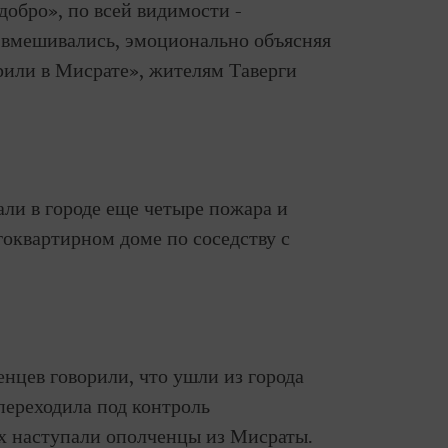
обро», по всей видимости -
 вмешивались, эмоционально объясняя
орили в Мисрате», жителям Таверги
ли в городе еще четыре пожара и
гоквартирном доме по соседству с
цев говорили, что ушли из города
 переходила под контроль
ых наступали ополченцы из Мисраты.