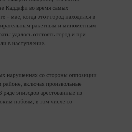
оне Каддафи во время самых
е – мае, когда этот город находился в
збирательным ракетным и минометным
аты удалось отстоять город и при
и в наступление.
ых нарушениях со стороны оппозиции
м районе, включая произвольные
В ряде эпизодов арестованные из
оким побоям, в том числе со