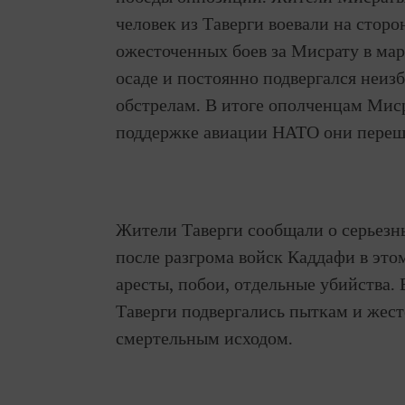
человек из Таверги воевали на стор
ожесточенных боев за Мисрату в март
осаде и постоянно подвергался неи
обстрелам. В итоге ополченцам Миср
поддержке авиации НАТО они перешл
Жители Таверги сообщали о серьезн
после разгрома войск Каддафи в это
аресты, побои, отдельные убийства. 
Таверги подвергались пыткам и жест
смертельным исходом.