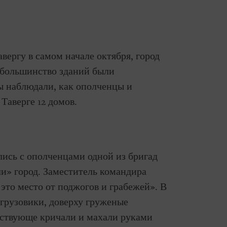
вергу в самом начале октября, город
 большинство зданий были
ы наблюдали, как ополченцы и
Таверге 12 домов.
лись с ополченцами одной из бригад
и» город. Заместитель командира
это место от поджогов и грабежей». В
грузовики, доверху груженые
ествующе кричали и махали руками