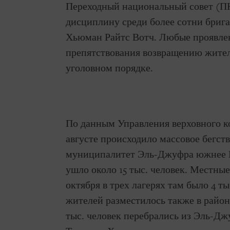
Переходный национальный совет (ПН
дисциплину среди более сотни брига
Хьюман Райтс Вотч. Любые проявле
препятствования возвращению жител
уголовном порядке.
По данным Управления верховного к
августе происходило массовое бегств
муниципалитет Эль-Джуфра южнее М
ушло около 15 тыс. человек. Местные 
октября в трех лагерях там было 4 т
жителей разместилось также в райо
тыс. человек перебрались из Эль-Джу