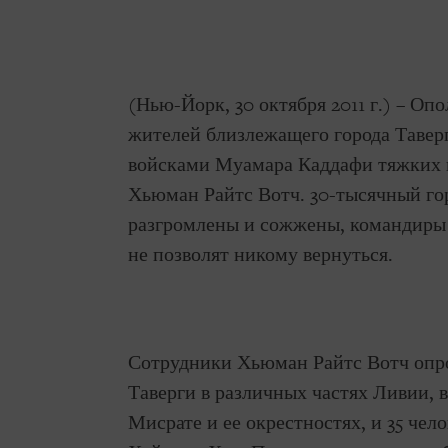
(Нью-Йорк, 30 октября 2011 г.) – О
жителей близлежащего города Таверг
войсками Муамара Каддафи тяжких 
Хьюман Райтс Вотч. 30-тысячный го
разгромлены и сожжены, командиры 
не позволят никому вернуться.
Сотрудники Хьюман Райтс Вотч опро
Таверги в различных частях Ливии, 
Мисрате и ее окрестностях, и 35 чел