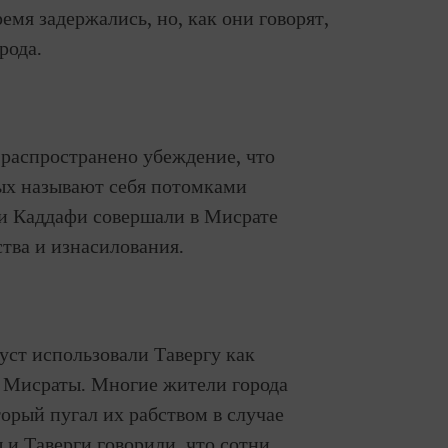
емя задержались, но, как они говорят,
рода.
 распространено убеждение, что
ых называют себя потомками
ми Каддафи совершали в Мисрате
тва и изнасилования.
уст использовали Тавергу как
 Мисраты. Многие жители города
орый пугал их рабством в случае
и Таверги говорили, что сотни