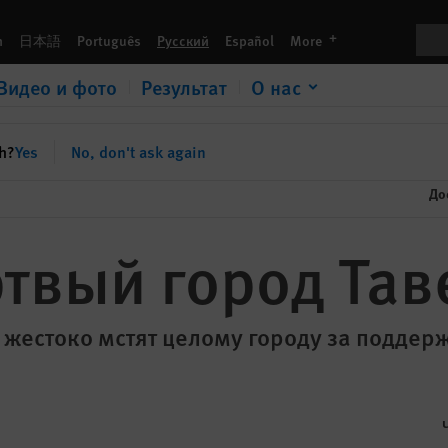
Пои
languages
h
日本語
Português
Русский
Español
More
Видео и фото
Результат
О нас
sh?
Yes
No, don't ask again
До
твый город Тав
жестоко мстят целому городу за поддер