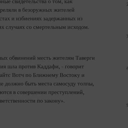
ые свидетельства о том, как
реляли в безоружных жителей
естах и избиениях задержанных из
ких случаях со смертельным исходом.
ных обвинений месть жителям Таверги
ия шла против Каддафи, - говорит
айтс Вотч по Ближнему Востоку и
е должно быть места самосуду толпы,
яются в совершении преступлений,
ветственности по закону».