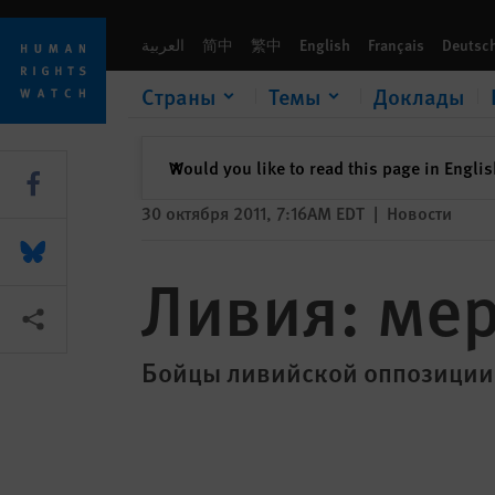
Skip
Skip
Ливия: мертвый город Таверга
to
to
العربية
简中
繁中
English
Français
Deutsc
cookie
main
privacy
content
Страны
Темы
Доклады
notice
закрыть
Would you like to read this page in Engli
✕
Share this via Facebook
30 октября 2011, 7:16AM EDT
|
Новости
Share this via Bluesky
Ливия: мер
Share this via Поделиться
Бойцы ливийской оппозиции 