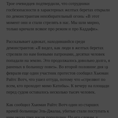
Трое очевидцев подтвердили, что сотрудники
госбезопасности в характерных желтых беретах открыли
по демонстрантам неизбирательный огонь: «В этот
момент они и стали стрелять в нас. Мы шли мирно,
только кричали всякое про режим и про Каддафи».
Рассказывает адвокат, находившийся среди
демонстрантов: «Я видел, как люди в желтых беретах
стреляли по нам боевыми патронами, десятки человек
попадали на землю. Это продолжалось довольно долго, я
раненых в больницу повез». Во второй половине дня 19
февраля еще один участник протестов сообщил Хьюман
Райтс Вотч, что ушел оттуда, потому что «стреляют по
всем, кто проходит мимо Катибы». К вечеру на площади
перед судом оставалось несколько тысяч человек.
Как сообщил Хьюман Райтс Вотч один из старших
врачей больницы Эль-Джалаа, убитые стали поступать к
ним около трех часов пополудни. По его словам, у