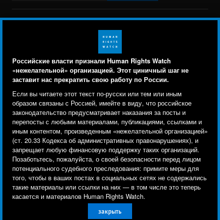
BlueSky
X
Faceboo
YouTu
Ins
Свяжитесь с нами
Footer
Заявление о политике конфиденциальности
Карта сайта
Российские власти признали Human Rights Watch
menu
«нежелательной» организацией. Этот циничный шаг не
Text Version
заставит нас прекратить свою работу по России.
Human Rights Watch cookie preferences
Мы используем файлы cookie, технологии
Если вы читаете этот текст по-русски или тем или иным
© 2026 Human Rights Watch
отслеживания и сторонние аналитические
образом связаны с Россией, имейте в виду, что российское
законодательство предусматривает наказания за посты и
инструменты, чтобы лучше понять, кто посещает
Human Rights Watch
| 350 Fifth Avenue, 34th Floor | New York,
NY
перепосты с любыми материалами, публикациями, ссылками и
сайт, и улучшить ваш опыт взаимодействия с ним.
10118-3299
USA
|
t
1.212.290.4700
иным контентом, произведенным «нежелательной организацией»
(ст. 20.33 Кодекса об административных правонарушениях), и
Используя наш сайт, вы соглашаетесь с этим.
Human Rights Watch
is a 501(C)(3) nonprofit registered in the US
запрещает любую финансовую поддержку таких организаций.
Ознакомьтесь с нашей
политикой
under EIN: 13-2875808
Позаботьтесь, пожалуйста, о своей безопасности перед лицом
потенциального судебного преследования: примите меры для
конфиденциальности,
чтобы узнать, для чего
того, чтобы в ваших постах в социальных сетях не содержались
используются файлы cookie и как изменить ваши
такие материалы или ссылки на них — в том числе это теперь
настройки.
касается и материалов Human Rights Watch.
закрыть
Другое
Принять