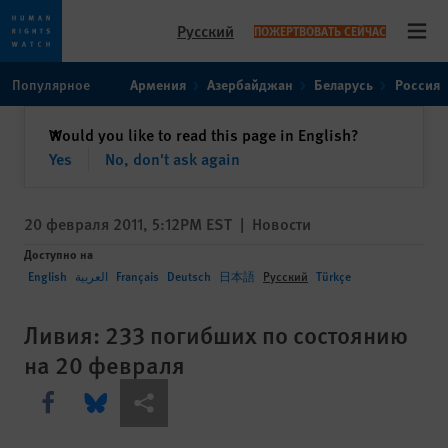
Русский
ПОЖЕРТВОВАТЬ СЕЙЧАС
Open
Skip
Skip
Популярное
Армения
Азербайджан
Беларусь
Россия
to
to
cookie
main
закрыть
Would you like to read this page in English?
✕
privacy
content
Yes
No, don't ask again
notice
20 февраля 2011, 5:12PM EST
|
Новости
Доступно на
English
العربية
Français
Deutsch
日本語
Русский
Türkçe
Ливия: 233 погибших по состоянию
на 20 февраля
Share this via Facebook
Share this via Bluesky
Share this via Поделиться