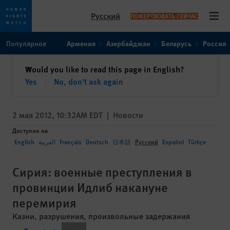
Русский
ПОЖЕРТВОВАТЬ СЕЙЧАС
Open
Skip
Skip
Популярное
Армения
Азербайджан
Беларусь
Россия
to
to
cookie
main
закрыть
Would you like to read this page in English?
✕
privacy
content
Yes
No, don't ask again
notice
2 мая 2012, 10:32AM EDT
|
Новости
Доступно на
English
العربية
Français
Deutsch
日本語
Русский
Español
Türkçe
Сирия: военные преступления в
провинции Идлиб накануне
перемирия
Казни, разрушения, произвольные задержания