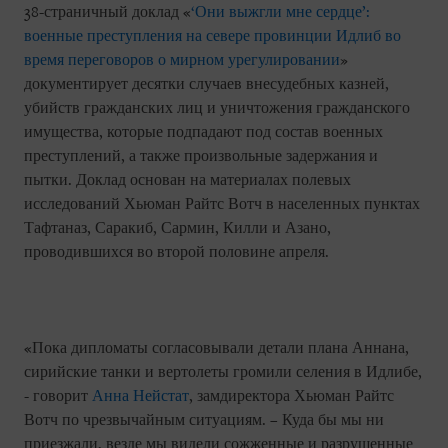
38-страничный доклад «
‘Они выжгли мне сердце’:
военные преступления на севере провинции Идлиб во
время переговоров о мирном урегулировании
»
документирует десятки случаев внесудебных казней,
убийств гражданских лиц и уничтожения гражданского
имущества, которые подпадают под состав военных
преступлений, а также произвольные задержания и
пытки. Доклад основан на материалах полевых
исследований Хьюман Райтс Вотч в населенных пунктах
Тафтаназ, Саракиб, Сармин, Килли и Азано,
проводившихся во второй половине апреля.
«Пока дипломаты согласовывали детали плана Аннана,
сирийские танки и вертолеты громили селения в Идлибе,
- говорит
Анна Нейстат
, замдиректора Хьюман Райтс
Вотч по чрезвычайным ситуациям. – Куда бы мы ни
приезжали, везде мы видели сожженные и разрушенные