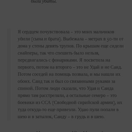
были убиты.
Я сердцем почувствовала – это моих мальчиков
убили [сына и брата]. Выбежала – метрах в 50-ти от
дома у стены девять трупов. По крышам еще сидели
снайперы, так что спешить было нельзя,
передвигались с фонариками. Я посветила на
первого, потом на второго – это не Удай и не Саид.
Потом соседей на помощь позвала, и мы нашли их
обоих. Саид так и был со связанными руками за
спиной. Потом люди сказали, что Удая и Саида
прямо там расстреляли, а остальные семеро – это
боевики из ССА [Свободной сирийской армии], их
туда откуда-то еще привезли. Удаю пули попали в
шею и в затылок, Саиду – в грудь и в шею.