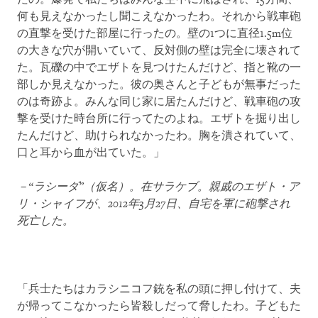
何も見えなかったし聞こえなかったわ。それから戦車砲
の直撃を受けた部屋に行ったの。壁の1つに直径1.5m位
の大きな穴が開いていて、反対側の壁は完全に壊されて
た。瓦礫の中でエザトを見つけたんだけど、指と靴の一
部しか見えなかった。彼の奥さんと子どもが無事だった
のは奇跡よ。みんな同じ家に居たんだけど、戦車砲の攻
撃を受けた時台所に行ってたのよね。エザトを掘り出し
たんだけど、助けられなかったわ。胸を潰されていて、
口と耳から血が出ていた。」
－“ラシーダ”（仮名）。在サラケブ。親戚のエザト・ア
リ・シャイフが、
2012
年
3
月
27
日、自宅を軍に砲撃され
死亡した。
「兵士たちはカラシニコフ銃を私の頭に押し付けて、夫
が帰ってこなかったら皆殺しだって脅したわ。子どもた