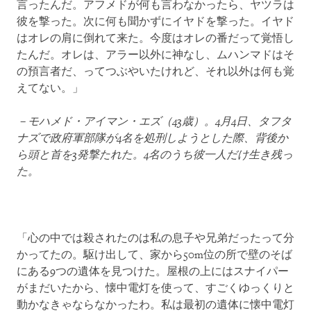
言ったんだ。アフメドが何も言わなかったら、ヤツラは
彼を撃った。次に何も聞かずにイヤドを撃った。イヤド
はオレの肩に倒れて来た。今度はオレの番だって覚悟し
たんだ。オレは、アラー以外に神なし、ムハンマドはそ
の預言者だ、ってつぶやいたけれど、それ以外は何も覚
えてない。」
－モハメド・アイマン・エズ（
43
歳）。
4
月
4
日、タフタ
ナズで政府軍部隊が
4
名を処刑しようとした際、背後か
ら頭と首を
3
発撃たれた。
4
名のうち彼一人だけ生き残っ
た。
「心の中では殺されたのは私の息子や兄弟だったって分
かってたの。駆け出して、家から50m位の所で壁のそば
にある9つの遺体を見つけた。屋根の上にはスナイパー
がまだいたから、懐中電灯を使って、すごくゆっくりと
動かなきゃならなかったわ。私は最初の遺体に懐中電灯