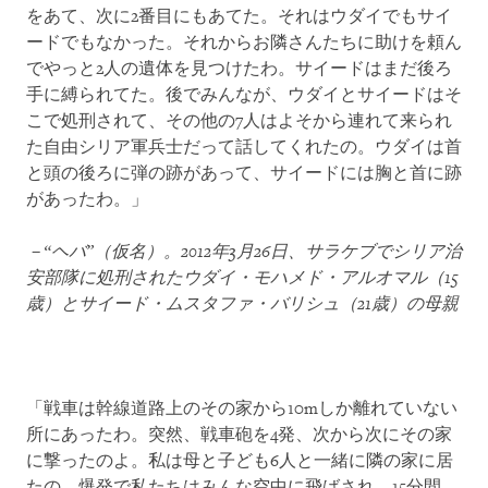
をあて、次に2番目にもあてた。それはウダイでもサイ
ードでもなかった。それからお隣さんたちに助けを頼ん
でやっと2人の遺体を見つけたわ。サイードはまだ後ろ
手に縛られてた。後でみんなが、ウダイとサイードはそ
こで処刑されて、その他の7人はよそから連れて来られ
た自由シリア軍兵士だって話してくれたの。ウダイは首
と頭の後ろに弾の跡があって、サイードには胸と首に跡
があったわ。」
－“ヘバ”（仮名）。
2012
年
3
月
26
日、サラケブでシリア治
安部隊に処刑されたウダイ・モハメド・アルオマル（
15
歳）とサイード・ムスタファ・バリシュ（
21
歳）の母親
「戦車は幹線道路上のその家から10mしか離れていない
所にあったわ。突然、戦車砲を4発、次から次にその家
に撃ったのよ。私は母と子ども6人と一緒に隣の家に居
たの。爆発で私たちはみんな空中に飛ばされ、15分間、