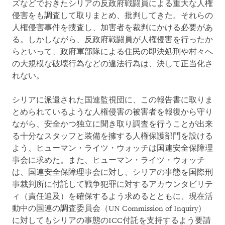
ズなどでおきたシリアの反政府戦闘員による重大な人権
侵害をも調査して取りまとめ、批判してきた。それらの
人権侵害事件を捜査し、加害者を裁判にかける必要があ
る。しかしながら、反政府戦闘員が人権侵害を行ったか
らといって、政府軍部隊による住民の即決処刑や村々へ
の大規模な破壊行為などの違法行為は、決して正当化さ
れない。
シリアに派遣された国連監視団に、この報告書に取りま
とめられているような人権侵害の被害者を報復から守り
ながら、安全かつ独立に聞き取り調査を行うことが出来
る十分なスタッフと装備を擁する人権保護部門を設ける
よう、ヒューマン・ライツ・ウォッチは国連安全保障理
事会に求めた。また、ヒューマン・ライツ・ウォッチ
は、国連安全保障理事会に対し、シリアの事態を国際刑
事裁判所に付託して戦争犯罪に対するアカウンタビリテ
ィ（責任追及）を確保するよう求めるとともに、現在活
動中の国連の調査委員会（UN Commission of Inquiry）
に対してもシリアの事態のICC付託を支持するよう要請