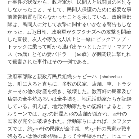
た事件の状況から、政府軍が、民間人と戦闘員の区別を
しなかったこと、そして、民間人保護のために必要な事
前警告措置を取らなかったことを示している。政府軍部
隊は、民間人に対して攻撃に関するいかなる警告もしな
かった。4月3日朝、政府軍がタフタナズへの攻撃を開始
した直後、友人や家族15人以上と一緒にピックアップ・
トラックに乗って町から逃げ出そうとしたアリ・マアソ
ス（76歳）とその妻バドラー（66歳）が機関銃に撃たれ
て殺害された事件はその一例である。
政府軍部隊と親政府民兵組織シャビーハ（shabeeha）
は、町に入ると直ちに、多数の民家、店舗、車、トラク
ターその他の財産を焼き、破壊した。数百軒の民家及び
店舗の全半焼あるいは全半壊を、地元活動家たちが記録
している。例えば、地元活動家たちの記録によると、サ
ルミーンでは、437の部屋と16の店舗が焼かれ、22軒の
民家が完全に破壊された。活動家らによれば、タフタナ
ズでは、約500軒の民家が全半焼、約150軒の民家が戦車
砲あるいは他の爆発物によって全半壊された。ヒューマ