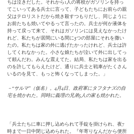
ちは泣きだした。それから1人の将校がガソリンを持っ
てこいってある兵士に言って、子どもたちにお前らの親
父はテロリストだから焼き殺すつもりだし、同じように
お前たちも焼いてやるって言ったの。兵士が何か液体を
持って戻って来て、それはガソリンには見えなかったけ
れど、私たちが居間にいる間に3つの部屋にそれを撒い
たの。私たちは家の外に逃げたかったけれど、兵士は許
してくれなかった。小さな娘たちが泣いて外に出してっ
て頼んだわ。みんな震えてた。結局、私たちは家を出る
のを許してもらえたけど、通りに兵士と戦車がたくさん
いるのを見て、もっと怖くなってしまった。」
－“サルマ”（仮名）。
4
月
4
日、政府軍にタフタナズの自
宅を焼かれた。同時に義理の兄弟
5
人の家も焼かれた。
「兵士たちに車に押し込められて手錠を掛けられ、夜7
時まで一日中閉じ込められた。『年寄りなんだから便所