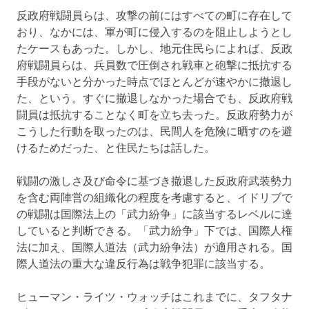
反政府戦闘員らは、攻撃の前にはすべての町に存在して
おり、なかには、軍が町に侵入するのを阻止しようとし
たケースもあった。しかし、地元住民らによれば、反政
府戦闘員らは、兵員数で圧倒され戦車と砲撃に抵抗する
手段がないと分かった時点でほとんどが速やかに撤退し
た、という。すぐに撤退しなかった場合でも、反政府戦
闘員は抵抗することなく町を立ち去った。反政府勢力が
こうした行動を取ったのは、民間人を危険に晒すのを避
けるためだった、と住民たちは話した。
戦闘の激しさ及び命令に基づき撤退した反政府武装勢力
を含む両陣営の組織化の程度を考慮すると、イドリブで
の戦闘は国際法上の「武力紛争」に該当するレベルに達
していると判断できる。「武力紛争」下では、国際人権
法に加え、国際人道法（武力紛争法）が適用される。国
際人道法の重大な違反行為は戦争犯罪に該当する。
ヒューマン・ライツ・ウォッチはこれまでに、タフタナ