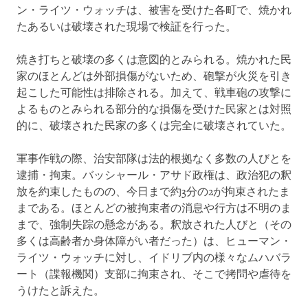
ン・ライツ・ウォッチは、被害を受けた各町で、焼かれ
たあるいは破壊された現場で検証を行った。
焼き打ちと破壊の多くは意図的とみられる。焼かれた民
家のほとんどは外部損傷がないため、砲撃が火災を引き
起こした可能性は排除される。加えて、戦車砲の攻撃に
よるものとみられる部分的な損傷を受けた民家とは対照
的に、破壊された民家の多くは完全に破壊されていた。
軍事作戦の際、治安部隊は法的根拠なく多数の人びとを
逮捕・拘束。バッシャール・アサド政権は、政治犯の釈
放を約束したものの、今日まで約3分の2が拘束されたま
まである。ほとんどの被拘束者の消息や行方は不明のま
まで、強制失踪の懸念がある。釈放された人びと（その
多くは高齢者か身体障がい者だった）は、ヒューマン・
ライツ・ウォッチに対し、イドリブ内の様々なムハバラ
ート（諜報機関）支部に拘束され、そこで拷問や虐待を
うけたと訴えた。