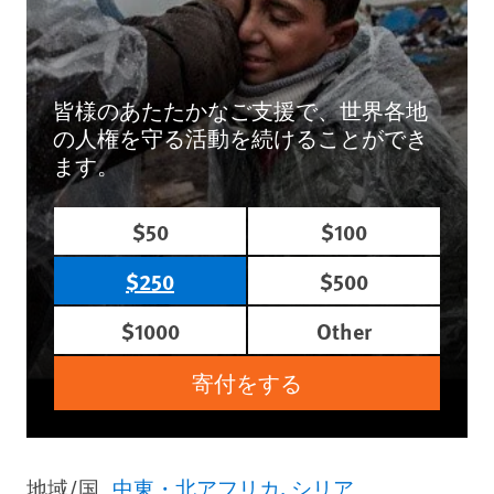
皆様のあたたかなご支援で、世界各地
の人権を守る活動を続けることができ
ます。
$50
$100
$250
$500
$1000
Other
寄付をする
地域/国
中東・北アフリカ
シリア