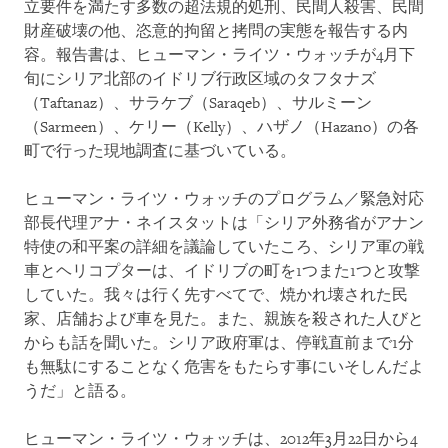
立要件を満たす多数の超法規的処刑、民間人殺害、民間
財産破壊の他、恣意的拘留と拷問の実態を報告する内
容。報告書は、ヒューマン・ライツ・ウォッチが4月下
旬にシリア北部のイドリブ行政区域のタフタナズ
（Taftanaz）、サラケブ（Saraqeb）、サルミーン
（Sarmeen）、ケリー（Kelly）、ハザノ（Hazano）の各
町で行った現地調査に基づいている。
ヒューマン・ライツ・ウォッチのプログラム／緊急対応
部長代理アナ・ネイスタットは「シリア外務省がアナン
特使の和平案の詳細を議論していたころ、シリア軍の戦
車とヘリコプターは、イドリブの町を1つまた1つと攻撃
していた。我々は行く先すべてで、焼かれ壊された民
家、店舗および車を見た。また、親族を殺された人びと
からも話を聞いた。シリア政府軍は、停戦直前まで1分
も無駄にすることなく危害をもたらす事にいそしんだよ
うだ」と語る。
ヒューマン・ライツ・ウォッチは、2012年3月22日から4