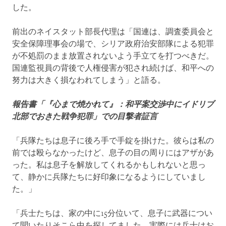
した。
前出のネイスタット部長代理は「国連は、調査委員会と
安全保障理事会の場で、シリア政府治安部隊による犯罪
が不処罰のまま放置されないよう手立てを打つべきだ。
国連監視員の背後で人権侵害が犯され続けば、和平への
努力は大きく損なわれてしまう」と語る。
報告書「『心まで焼かれて』：和平案交渉中にイドリブ
北部でおきた戦争犯罪」での目撃者証言
「兵隊たちは息子に後ろ手で手錠を掛けた。彼らは私の
前では殴らなかったけど、息子の目の周りにはアザがあ
った。私は息子を解放してくれるかもしれないと思っ
て、静かに兵隊たちに好印象になるようにしていまし
た。」
「兵士たちは、家の中に15分位いて、息子に武器につい
て聞いたりそこら中を探してました。実際には兵士はお