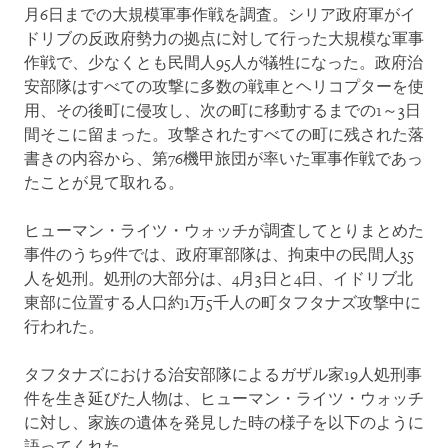
月6日までの大規模軍事作戦を調査。シリア政府軍がイ
ドリブの反政府勢力の拠点に対して行った大規模な軍事
作戦で、少なくとも民間人95人が犠牲になった。政府治
安部隊はすべての攻撃に多数の戦車とヘリコプターを使
用、その後町に侵攻し、次の町に移動するまでの1～3日
間そこに留まった。攻撃されたすべての町に残された落
書きの内容から、第76機甲旅団が率いた軍事作戦であっ
たことが見て取れる。
ヒューマン・ライツ・ウォッチが調査してとりまとめた
事件のうち9件では、政府軍部隊は、拘束中の民間人35
人を処刑。処刑の大部分は、4月3日と4日、イドリブ北
東部に位置する人口約1万5千人の町タフタナズ攻撃中に
行われた。
タフタナズにおける治安部隊によるガザル家19人処刑事
件を生き延びた人物は、ヒューマン・ライツ・ウォッチ
に対し、家族の遺体を発見した時の様子を以下のように
語ってくれた。