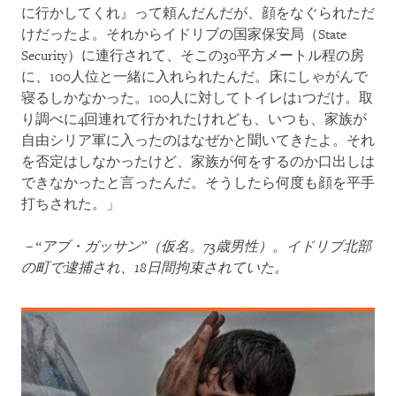
に行かしてくれ』って頼んだんだが、顔をなぐられただ
けだったよ。それからイドリブの国家保安局（State
Security）に連行されて、そこの30平方メートル程の房
に、100人位と一緒に入れられたんだ。床にしゃがんで
寝るしかなかった。100人に対してトイレは1つだけ。取
り調べに4回連れて行かれたけれども、いつも、家族が
自由シリア軍に入ったのはなぜかと聞いてきたよ。それ
を否定はしなかったけど、家族が何をするのか口出しは
できなかったと言ったんだ。そうしたら何度も顔を平手
打ちされた。」
－“アブ・ガッサン”（仮名。
73
歳男性）。イドリブ北部
の町で逮捕され、
18
日間拘束されていた。