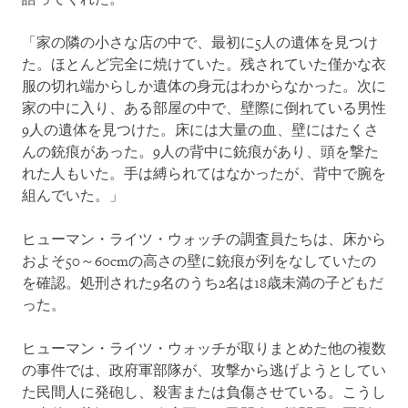
「家の隣の小さな店の中で、最初に5人の遺体を見つけ
た。ほとんど完全に焼けていた。残されていた僅かな衣
服の切れ端からしか遺体の身元はわからなかった。次に
家の中に入り、ある部屋の中で、壁際に倒れている男性
9人の遺体を見つけた。床には大量の血、壁にはたくさ
んの銃痕があった。9人の背中に銃痕があり、頭を撃た
れた人もいた。手は縛られてはなかったが、背中で腕を
組んでいた。」
ヒューマン・ライツ・ウォッチの調査員たちは、床から
およそ50～60cmの高さの壁に銃痕が列をなしていたの
を確認。処刑された9名のうち2名は18歳未満の子どもだ
った。
ヒューマン・ライツ・ウォッチが取りまとめた他の複数
の事件では、政府軍部隊が、攻撃から逃げようとしてい
た民間人に発砲し、殺害または負傷させている。こうし