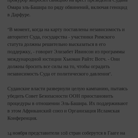
прокурор запросил санкцию на арест президента Судана
Омара эль-Башира по ряду обвинений, включая геноцид
в Дарфуре.
"В момент, когда на карту поставлены независимость и
авторитет Суда, государства - участники Римского
статута должны решительно высказаться в его
поддержку, - говорит Элизабет Ивинсон из программы
международной юстиции Хьюман Райтс Вотч. - Они
должны бросить все силы на то, чтобы оградить
независимость Суда от политического давления".
Суданские власти развернули целую кампанию, пытаясь
убедить Совет Безопасности ООН приостановить
процедуры в отношении Эль-Башира. Их поддерживают
в этом Африканский союз и Организация Исламская
Конференция.
14 ноября представители 108 стран соберутся в Гааге на