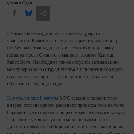
устава Суда
Share this via Facebook
Share this via Bluesky
Share this via Поделиться
(Гаага)- На ежегодной Ассамблее государств -
участников Римского статута, которая открывается 14
ноября, все страны должны выступить в поддержку
независимости Суда и его мандата, заявила Хьюман
Райтс Вотч. Необходимо также обсудить активизацию
международного сотрудничества в исполнении ордеров
на арест и договориться о конкретных шагах в этой
области в следующем году.
За пять лет своей работы
МУС серьезно продвинулся
вперед, хотя ни одного реального процесса пока не было.
Ожидается, что первый процесс может начаться в 2009 г.
Последние месяцы Суд стал мишенью активного
дипломатического лоббирования, после того как в июле