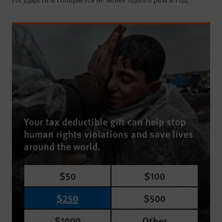
государств и собирается не менее одного раза в год.
Your tax deductible gift can help stop
human rights violations and save lives
around the world.
$50
$100
$250
$500
$1000
Other