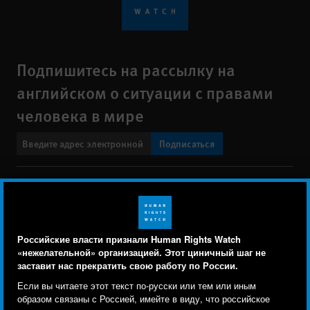
Подпишитесь на рассылку на
английском о ситуации с правами
человека в мире
Подписаться
BlueSky
X
Faceboo
YouTu
Ins
Свяжитесь с нами
Footer
Заявление о политике конфиденциальности
Карта сайта
Российские власти признали Human Rights Watch
menu
«нежелательной» организацией. Этот циничный шаг не
Text Version
заставит нас прекратить свою работу по России.
Human Rights Watch cookie preferences
Мы используем файлы cookie, технологии
Если вы читаете этот текст по-русски или тем или иным
© 2026 Human Rights Watch
отслеживания и сторонние аналитические
образом связаны с Россией, имейте в виду, что российское