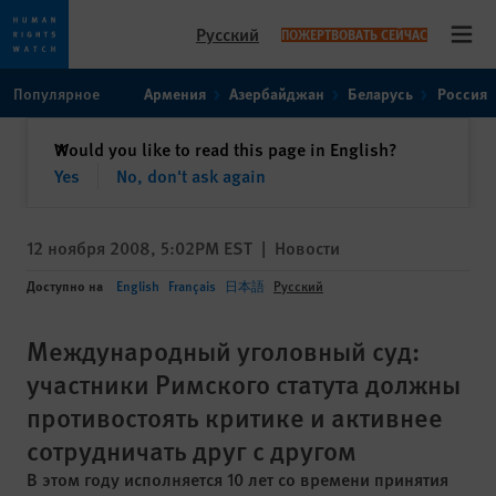
Русский
ПОЖЕРТВОВАТЬ СЕЙЧАС
Open
Skip
Skip
Популярное
Армения
Азербайджан
Беларусь
Россия
to
to
cookie
main
закрыть
Would you like to read this page in English?
✕
privacy
content
Yes
No, don't ask again
notice
12 ноября 2008, 5:02PM EST
|
Новости
Доступно на
English
Français
日本語
Русский
Международный уголовный суд:
участники Римского статута должны
противостоять критике и активнее
сотрудничать друг с другом
В этом году исполняется 10 лет со времени принятия