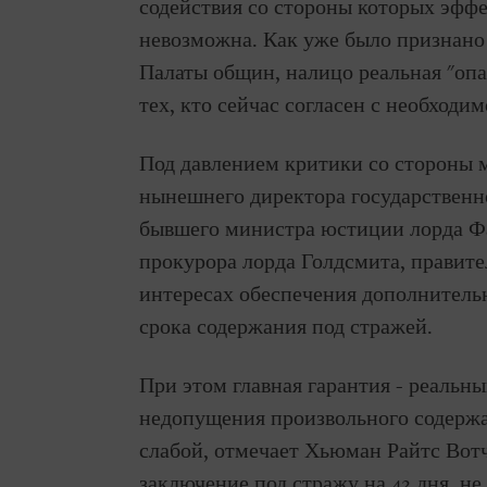
содействия со стороны которых эфф
невозможна. Как уже было признано
Палаты общин, налицо реальная "опас
тех, кто сейчас согласен с необходи
Под давлением критики со стороны м
нынешнего директора государственн
бывшего министра юстиции лорда Фа
прокурора лорда Голдсмита, правите
интересах обеспечения дополнитель
срока содержания под стражей.
При этом главная гарантия - реальн
недопущения произвольного содержан
слабой, отмечает Хьюман Райтс Вотч
заключение под стражу на 42 дня, н