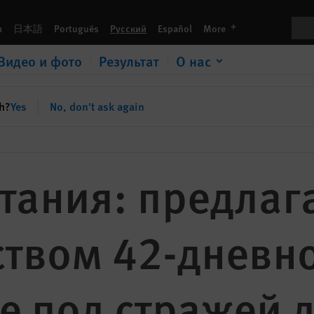
Пои
languages
h
日本語
Português
Русский
Español
More
Видео и фото
Результат
О нас
sh?
Yes
No, don't ask again
тания: предлаг
ством 42-дневн
е под стражей 