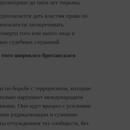
дусмотрено до пяти лет тюрьмы.
дполагается дать властям право по
опасности засекречивать
смерти того или иного лица и
ьных судебных слушаний.
 того широкого британского
ы по борьбе с терроризмом, которые
е только нарушают международное
вными. Они идут вразрез с усилиями
ению радикализации и сужению
ты отчуждением тех сообществ, без