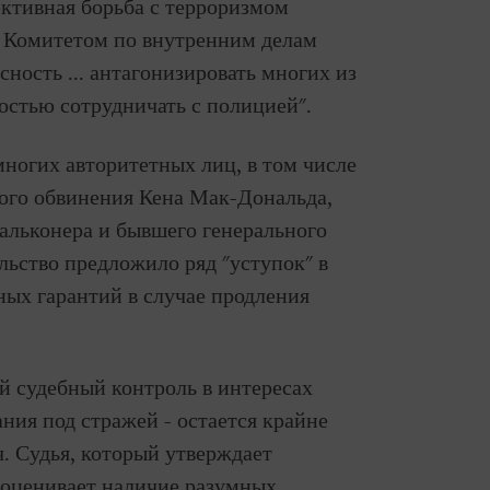
ективная борьба с терроризмом
 Комитетом по внутренним делам
ность ... антагонизировать многих из
мостью сотрудничать с полицией".
ногих авторитетных лиц, в том числе
ого обвинения Кена Мак-Дональда,
льконера и бывшего генерального
льство предложило ряд "уступок" в
ных гарантий в случае продления
ый судебный контроль в интересах
ия под стражей - остается крайне
. Судья, который утверждает
е оценивает наличие разумных