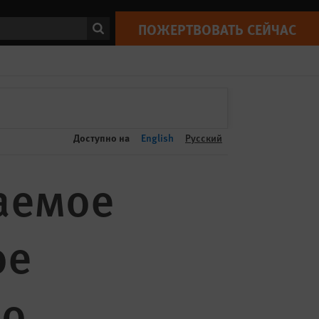
ПОЖЕРТВОВАТЬ
Великобритания: предлагаемое правительством 42-дневное содержание под стражей до предъявления обвинения нарушает права и свободы
Print
СЕЙЧАС
ск
ПОЖЕРТВОВАТЬ СЕЙЧАС
Доступно на
English
Русский
аемое
ое
до