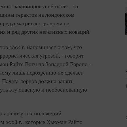
ению законопроекта 8 июля - на
вщины терактов на лондонском
 предусматривает 42-дневное
ия и ряд других негативных новаций.
ов 2005 г. напоминает о том, что
ррористическая угрозой, - говорит
ан Райтс Вотч по Западной Европе. -
ному лишь подозрению не сделает
. Палата лордов должна занять
уть эту опасную и необоснованную
н анализу тех положений
ом 2008 г., которые Хьюман Райтс