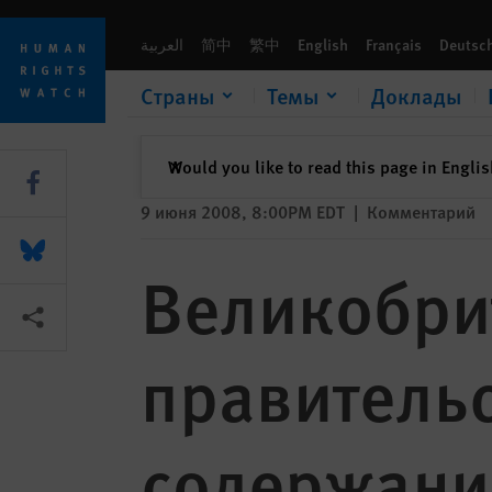
Skip
Skip
to
to
العربية
简中
繁中
English
Français
Deutsc
cookie
main
privacy
content
Страны
Темы
Доклады
notice
закрыть
Would you like to read this page in Engli
✕
Share this via Facebook
9 июня 2008, 8:00PM EDT
|
Комментарий
Share this via Bluesky
Великобри
Share this via Поделиться
правитель
содержани