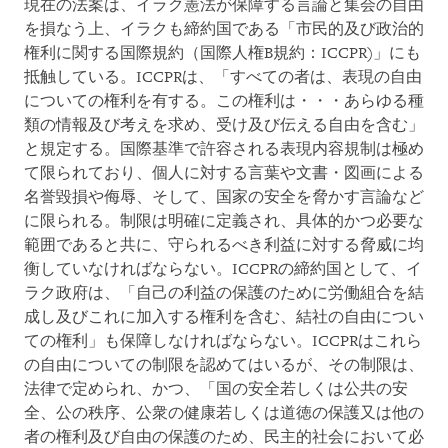
現在の法案は、イラク憲法が保障する言論と集会の自由
を損なう上、イラクも締約国である「市民的及び政治的
権利に関する国際規約（国際人権B規約：ICCPR)」にも
抵触している。ICCPRは、「すべての者は、表現の自由
についての権利を有する。この権利は・・・あらゆる種
類の情報及び考えを求め、受け及び伝える自由を含む」
と規定する。国際基準で許容される表現内容規制は極め
て限られており、個人に対する言葉や文書・図画による
名誉毀損や侮辱、そして、国家の安全を脅かす言論など
に限られる。制限は明確に定義され、具体的かつ必要な
範囲であると共に、守られるべき利益に対する脅威に均
衡していなければならない。ICCPRの締約国として、イ
ラク政府は、「自己の利益の保護のために労働組合を結
成し及びこれに加入する権利を含む、結社の自由につい
ての権利」も保障しなければならない。ICCPRはこれら
の自由についての制限を認めてはいるが、その制限は、
法律で定められ、かつ、「国の安全若しくは公共の安
全、公の秩序、公衆の健康若しくは道徳の保護又は他の
者の権利及び自由の保護のため、民主的社会において必