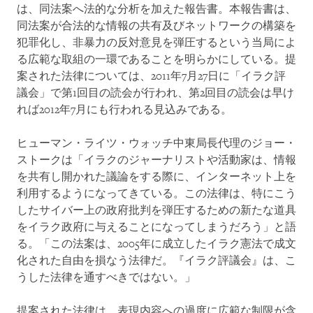
は、同法案へ法的な分析を加えた報告書。本報告書は、
同法案が合法的な情報の共有及びネットワークの構築を
犯罪化し、非暴力の反対意見を弾圧するという当局によ
る広範な取組の一環であることを明らかにしている。提
案された法律については、2011年7月27日に「イラク評
議会」で第1回目の読会が行われ、第2回目の読会は早け
れば2012年7月にも行われる見込みである。
ヒューマン・ライツ・ウォッチ中東局長代理のジョー・
ストークは「イラクのジャーナリストや活動家は、情報
を共有し開かれた議論をする際に、インターネット上を
利用するようになってきている。この法律は、特にこう
したサイバー上の政府批判を弾圧するための新たな道具
をイラク政府に与えることになってしまうだろう」と語
る。「この法案は、2005年に成立したイラク憲法で成文
化された自由を損なう法律だ。『イラク評議会』は、こ
うした法律を通すべきではない。」
提案された法律は、表現内容への過度に広範な制限が含