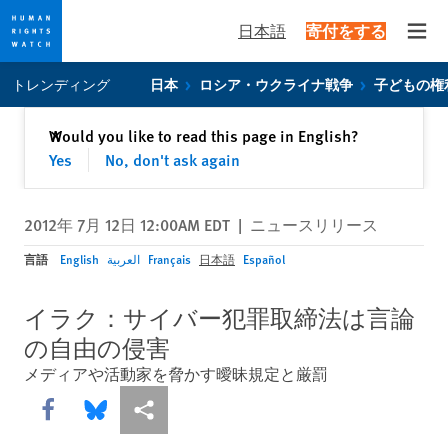
日本語
寄付をする
Open
Skip
Skip
トレンディング
日本
ロシア・ウクライナ戦争
子どもの権
to
to
cookie
main
閉じる
Would you like to read this page in English?
✕
privacy
content
Yes
No, don't ask again
notice
2012年 7月 12日 12:00AM EDT
|
ニュースリリース
言語
English
العربية
Français
日本語
Español
イラク：サイバー犯罪取締法は言論
の自由の侵害
メディアや活動家を脅かす曖昧規定と厳罰
Share this via Facebook
Share this via Bluesky
More sharing options