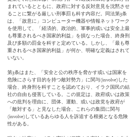
まれているとともに、政府に対する反対意見を沈黙させ
ることに繋がる厳しい刑事罰も科す内容だ。同法第3条
は、「故意に」コンピューター機器や情報ネットワーク
を使用して、「経済的、政治的、軍事的或いは安全上最
も尊重されるべき国家的利益」を損なった場合、終身刑
及び多額の罰金を科すと定めている。しかし、「最も尊
重されるべき国家的利益」が何か、明確な定義はされて
いない。
第3条はまた、「安全と公の秩序を脅かす或いは国家を
危険にさらす目的を持つ敵対勢力」に関与(involve)した
場合、終身刑を科すことを認めており、イラク国民の結
社の自由も侵害している。この規定は、政府或いは政策
への批判を理由に、団体、運動、或いは政党を政府が
「敵対する」と見なした場合、これらの集団に関与
(involve)しているあらゆる人を訴追する根拠となる危険
性がある。