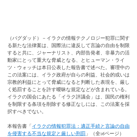
（バグダッド）－イラクの情報テクノロジー犯罪に関す
る新たな法律案は、国際法に違反して言論の自由を制限
すると共に、ジャーナリスト、内部告発者、非暴力の活
動家にとって重大な脅威となる、とヒューマン・ライ
ツ・ウォッチは本日公表した報告書で述べた。審理中の
この法案には、イラク政府が自らの利益、社会的或いは
宗教的利益にとって脅威になると判断した表現を、厳し
く処罰することを許す曖昧な規定などが含まれている。
イラクの国会にあたる「イラク評議会」は、国民の権利
を制限する条項を削除する修正なしには、この法案を採
択すべきでない。
本報告書「
イラクの情報犯罪法：適正手続と言論の自由
を侵害する不当な規定と厳しい刑罰
」（全16ページ）