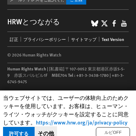
BlueSky
X
Faceb
You
HRWとつながる
Footer
訂正
プライバシーポリシー
サイトマップ
Text Version
menu
© 2026 Human Rights Watch
Human Rights Watch
| [私書箱] 〒107-0052 東京都港区赤坂5-5-
9 赤坂スバルビル1F MBE704
Tel :
+81-3-3438-1780 | +81-3-
6745-9475
Human Rights Watch
is a 501(C)(3) nonprofit registered in the US
Human Rights Watch cookie preferences
当ウェブサイトでは、ユーザーの体験向上のためク
under EIN: 13-2875808
ッキーを使用しています。お客様は、ヒューマン・
ライツ・ウォッチがクッキーを設定することに同意
しています。
https://www.hrw.org/ja/privacy-policy
その他
許可する
ルビOFF