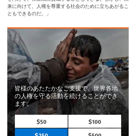
来に向けて、人権を尊重する社会のために立ちあがるこ
ともできるのだ。」
皆様のあたたかなご支援で、世界各地
の人権を守る活動を続けることができ
ます。
$50
$100
$250
$500