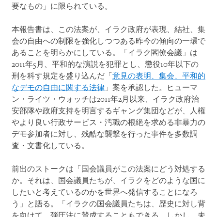
要なもの」に限られている。
本報告書は、この法案が、イラク政府が表現、結社、集
会の自由への制限を強化しつつある昨今の傾向の一環で
あることを明らかにしている。「イラク閣僚会議」は
2011年5月、平和的な演説を犯罪とし、懲役10年以下の
刑を科す規定を盛り込んだ「
意見の表明、集会、平和的
なデモの自由に関する法律
」案を承認した。ヒューマ
ン・ライツ・ウォッチは2011年2月以来、イラク政府治
安部隊や政府支持を明言するギャング集団などが、人権
やより良い行政サービス・汚職の根絶を求める非暴力の
デモ参加者に対し、残酷な襲撃を行った事件を多数調
査・文書化している。
前出のストークは「国会議員がこの法案にどう対処する
か。それは、国会議員たちが、イラクをどのような国に
したいと考えているのかを世界へ発信することになろ
う」と語る。「イラクの国会議員たちは、歴史に対し背
を向けて、弾圧法に賛成することもできる。しかし、未