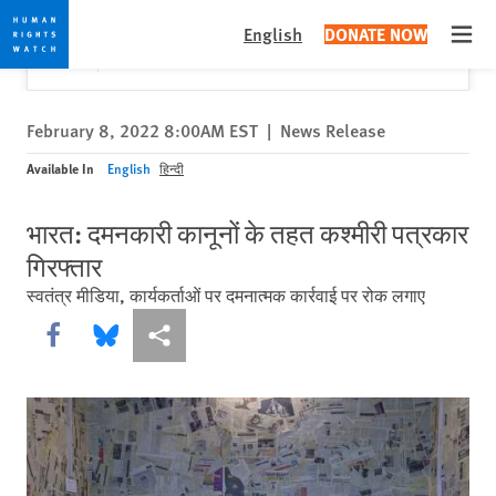
Skip
Skip
Close
Would you like to read this page in English?
✕
English
DONATE NOW
to
to
Open
Yes
No, don't ask again
cookie
main
privacy
content
notice
February 8, 2022 8:00AM EST
|
News Release
Available In
English
हिन्दी
भारत: दमनकारी कानूनों के तहत कश्मीरी पत्रकार
गिरफ्तार
स्वतंत्र मीडिया, कार्यकर्ताओं पर दमनात्मक कार्रवाई पर रोक लगाए
Share this via Facebook
Share this via Bluesky
More sharing options