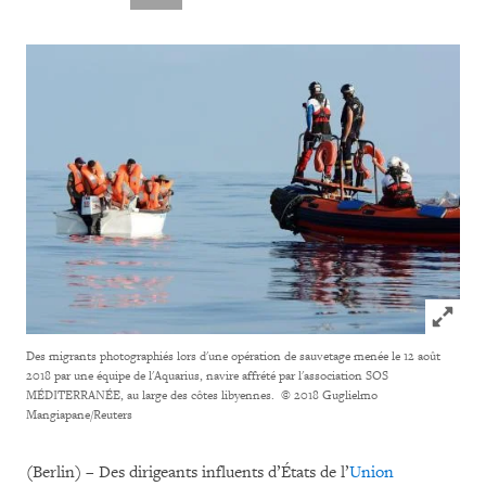
Click to
Des migrants photographiés lors d'une opération de sauvetage menée le 12 août
2018 par une équipe de l'Aquarius, navire affrété par l'association SOS
MÉDITERRANÉE, au large des côtes libyennes.
© 2018 Guglielmo
Mangiapane/Reuters
(Berlin) – Des dirigeants influents d’États de l’
Union