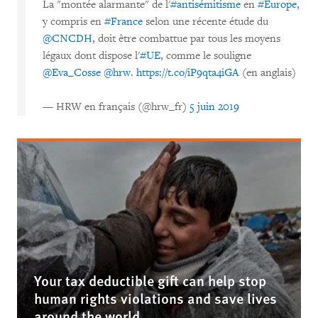
La "montée alarmante" de l'
#antisémitisme
en
#Europe
,
y compris en
#France
selon une récente étude du
@CNCDH
, doit être combattue par tous les moyens
légaux dont dispose l'
#UE
, comme le souligne
@Eva_Cosse
@hrw
.
https://t.co/iP9qta4iGA
(en anglais)
— HRW en français (@hrw_fr)
5 juin 2019
Your tax deductible gift can help stop
human rights violations and save lives
around the world.