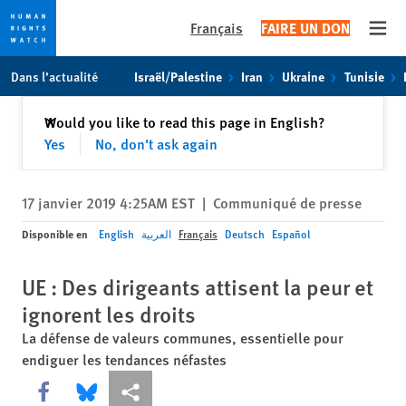
Français
FAIRE UN DON
Open
Skip
Skip
Dans l’actualité
Israël/Palestine
Iran
Ukraine
Tunisie
to
to
cookie
main
Fermer
Would you like to read this page in English?
✕
privacy
content
Yes
No, don't ask again
notice
17 janvier 2019 4:25AM EST
|
Communiqué de presse
Disponible en
English
العربية
Français
Deutsch
Español
UE : Des dirigeants attisent la peur et
ignorent les droits
La défense de valeurs communes, essentielle pour
endiguer les tendances néfastes
Share this via Facebook
Share this via Bluesky
Share this via Partagez