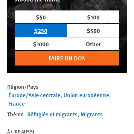
$50
$100
$250
$500
$1000
Other
FAIRE UN DON
Région/Pays
Europe/Asie centrale
Union européenne
France
Thème
Réfugiés et migrants
Migrants
À LIRE AUSSI