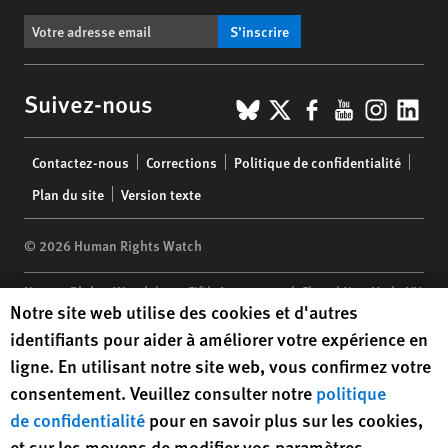
S’inscrire
BlueSky
X
Facebook
YouTub
Insta
Lin
Suivez-nous
Footer
Contactez-nous
Corrections
Politique de confidentialité
menu
Plan du site
Version texte
© 2026 Human Rights Watch
Human Rights Watch
| 350 Fifth Avenue, 34th Floor | New York,
NY
Human Rights Watch cookie preferences
Notre site web utilise des cookies et d'autres
10118-3299
USA
|
t
1.212.290.4700
identifiants pour aider à améliorer votre expérience en
Human Rights Watch
is a 501(C)(3) nonprofit registered in the US
ligne. En utilisant notre site web, vous confirmez votre
under EIN: 13-2875808
consentement. Veuillez consulter notre
politique
de confidentialité
pour en savoir plus sur les cookies,
et sur les moyens de modifier vos paramètres.