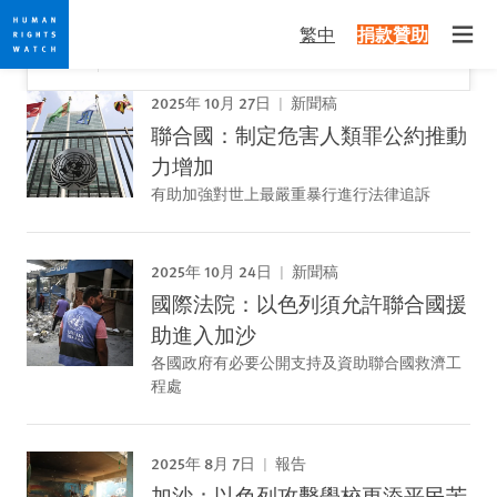
Skip
Skip
關閉
Would you like to read this page in English?
✕
繁中
捐款贊助
to
to
Open
Yes
No, don't ask again
cookie
main
privacy
content
2025年 10月 27日
新聞稿
notice
聯合國：制定危害人類罪公約推動
力增加
有助加強對世上最嚴重暴行進行法律追訴
2025年 10月 24日
新聞稿
國際法院：以色列須允許聯合國援
助進入加沙
各國政府有必要公開支持及資助聯合國救濟工
程處
2025年 8月 7日
報告
加沙：以色列攻擊學校更添平民苦