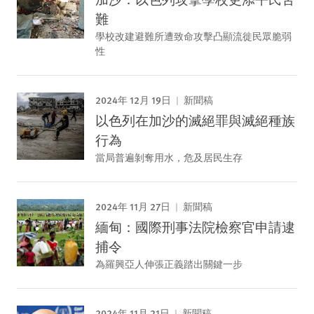
難
學校改建避難所遭致命攻擊凸顯流徙民眾脆弱
性
2024年 12月 19日
新聞稿
以色列在加沙的滅絕罪與滅絕種族
行為
當局普遍剝奪用水，危及居民生存
2024年 11月 27日
新聞稿
緬甸：國際刑事法院檢察官申請逮
捕令
為羅興亞人伸張正義踏出關鍵一步
2024年 11月 21日
新聞稿