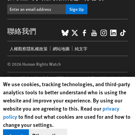
Sign Up
BlueSky
X
Facebook
YouTube
Instagr
Linke
Tik
聯絡我們
Footer
人權觀察隱私權政策
網站地圖
純文字
menu
© 2026 Human Rights Watch
Human Rights Watch
| 350 Fifth Avenue, 34th Floor | New York,
NY
Human Rights Watch cookie preferences
We use cookies, tracking technologies, and third-party
10118-3299
USA
|
t
1.212.290.4700
analytics tools to better understand who is using the
Human Rights Watch
is a 501(C)(3) nonprofit registered in the US
website and improve your experience. By using our
under EIN: 13-2875808
website you are agreeing to this. Read our
privacy
policy
to find out what cookies are used for and how to
change your settings.