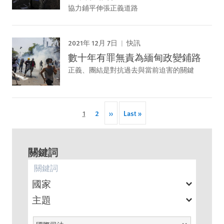
協力鋪平伸張正義道路
2021年 12月 7日
快訊
數十年有罪無責為緬甸政變鋪路
正義、團結是對抗過去與當前迫害的關鍵
Pagination
Current
1
Page
2
Next
››
Last
Last »
page
page
page
關鍵詞
國家
主題