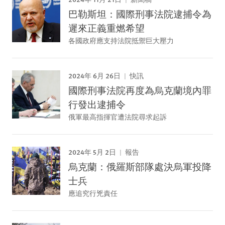
巴勒斯坦：國際刑事法院逮捕令為
遲來正義重燃希望
各國政府應支持法院抵禦巨大壓力
2024年 6月 26日
快訊
國際刑事法院再度為烏克蘭境內罪
行發出逮捕令
俄軍最高指揮官遭法院尋求起訴
2024年 5月 2日
報告
烏克蘭：俄羅斯部隊處決烏軍投降
士兵
應追究行兇責任