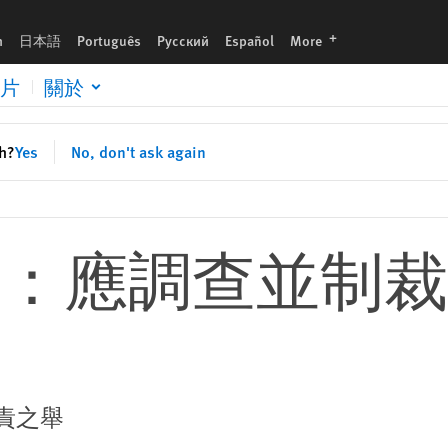
languages
h
日本語
Português
Русский
Español
More
片
關於
sh?
Yes
No, don't ask again
：應調查並制裁
責之舉