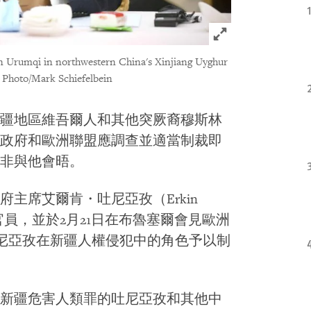
Click to expand 
in Urumqi in northwestern China's Xinjiang Uyghur
 Photo/Mark Schiefelbein
疆地區維吾爾人和其他突厥裔穆斯林
政府和歐洲聯盟應調查並適當制裁即
非與他會晤。
主席艾爾肯・吐尼亞孜（Erkin
官員，並於2月21日在布魯塞爾會見歐洲
於吐尼亞孜在新疆人權侵犯中的角色予以制
新疆危害人類罪的吐尼亞孜和其他中