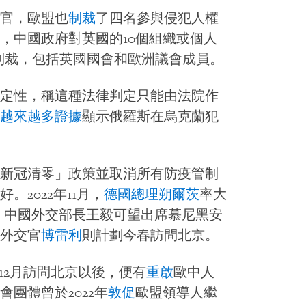
官，歐盟也
制裁
了四名參與侵犯人權
，中國政府對英國的10個組織或個人
施制裁，包括英國國會和歐洲議會成員。
定性，稱這種法律判定只能由法院作
越來越多證據
顯示俄羅斯在烏克蘭犯
新冠清零」政策並取消所有防疫管制
2022年11月，
德國總理朔爾茨
率大
旬，中國外交部長王毅可望出席慕尼黑安
外交官
博雷利
則計劃今春訪問北京。
年12月訪問北京以後，便有
重啟
歐中人
團體曾於2022年
敦促
歐盟領導人繼