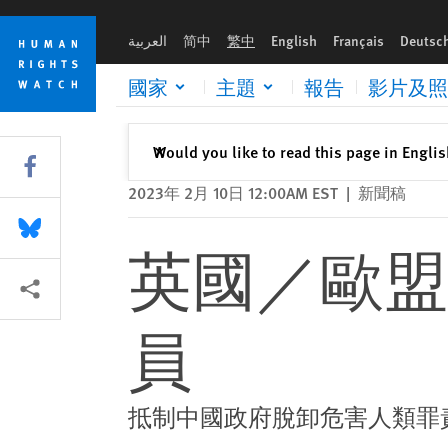
Skip
Skip
英國／歐盟：應調查並制裁新疆來訪官員
to
to
العربية
简中
繁中
English
Français
Deutsc
cookie
main
privacy
content
國家
主題
報告
影片及照
notice
關閉
Would you like to read this page in Engli
✕
Share this via Facebook
2023年 2月 10日 12:00AM EST
|
新聞稿
Share this via Bluesky
英國／歐盟
More sharing options
員
抵制中國政府脫卸危害人類罪