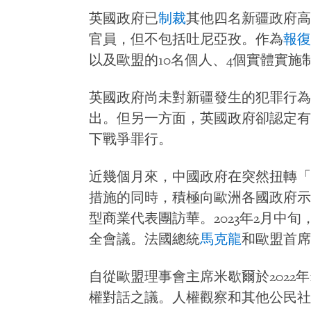
英國政府已
制裁
其他四名新疆政府高
官員，但不包括吐尼亞孜。作為
報復
以及歐盟的10名個人、4個實體實
英國政府尚未對新疆發生的犯罪行為
出。但另一方面，英國政府卻認定有
下戰爭罪行。
近幾個月來，中國政府在突然扭轉「
措施的同時，積極向歐洲各國政府示好。
型商業代表團訪華。2023年2月中
全會議。法國總統
馬克龍
和歐盟首席
自從歐盟理事會主席米歇爾於2022
權對話之議。人權觀察和其他公民社會