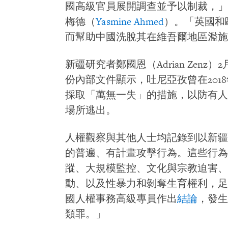
國高級官員展開調查並予以制裁，」
梅德（
Yasmine Ahmed
）。「英國和
而幫助中國洗脫其在維吾爾地區濫施
新疆研究者鄭國恩（Adrian Zenz）2
份內部文件顯示，吐尼亞孜曾在201
採取「萬無一失」的措施，以防有人
場所逃出。
人權觀察與其他人士均記錄到以新疆
的普遍、有計畫攻擊行為。這些行為
蹤、大規模監控、文化與宗教迫害、
動、以及性暴力和剝奪生育權利，足
國人權事務高級專員作出
結論
，發生
類罪。」