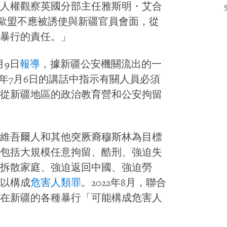
人權觀察英國分部主任雅斯明・艾合
歐盟不應被誘使與新疆官員會面，從
暴行的責任。」
月9日
報導
，據新疆公安機關流出的一
8年7月6日的講話中指示有關人員必須
從新疆地區的政治教育營和公安拘留
維吾爾人和其他突厥裔穆斯林為目標
包括大規模任意拘留、酷刑、強迫失
拆散家庭、強迫返回中國、強迫勞
以構成
危害人類罪
。2022年8月，聯合
在新疆的各種暴行「可能構成危害人