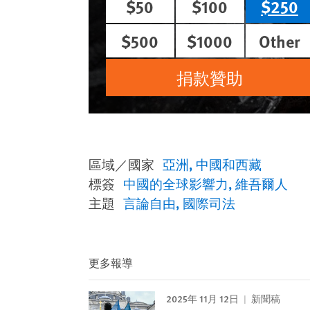
$50
$100
$250
$500
$1000
Other
捐款贊助
區域／國家
亞洲
中國和西藏
標簽
中國的全球影響力
維吾爾人
主題
言論自由
國際司法
更多報導
2025年 11月 12日
新聞稿