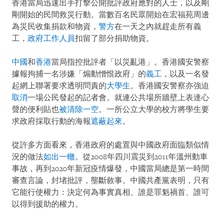
香港當局迅速出手打擊公開批評政府應對的人士，以及剛
剛開始的民間救災行動。當數百名民眾開始在宏福苑周邊
為災民收集捐款和物資，
警方
在一天之內就趕走所有義
工，
政府工作人員
扣留了部分捐助物資。
中國
和
香港
當局指控批評者「以災亂港」。香港國安警察
據報拘捕一名涉嫌「煽動憎恨政府」的
義工
，以及一名發
起網上聯署要求透明問責的
大學生
。香港國安警察亦強迫
取消
一場公民發起的記者會。就連公共場所牆壁上表達心
聲的便利貼也
被清除一空
。一所公立大學的校方將學生要
求政府採取行動的海報
遮蔽起來
。
從許多方面看來，香港政府的處置與中國政府面臨類似情
況的做法
如出一轍
。從2008年四川震災到2011年溫州動車
事故，再到2020年新冠疫情爆發，中國當局總是第一時間
審查言論，封堵批評，壟斷敘事。中國共產黨表明，只有
它能行使權力：決定何為事實真相、誰是罪魁禍首、誰可
以得到援助的權力。