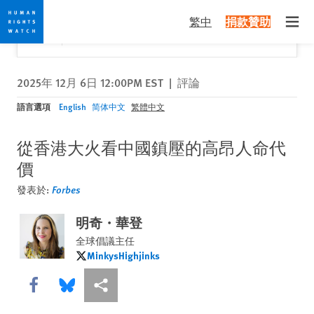
Skip
Skip
關閉
Would you like to read this page in English?
✕
繁中
捐款贊助
to
to
Open
Yes
No, don't ask again
cookie
main
privacy
content
notice
2025年 12月 6日 12:00PM EST
|
評論
語言選項
English
简体中文
繁體中文
從香港大火看中國鎮壓的高昂人命代
價
發表於:
Forbes
明奇・華登
全球倡議主任
MinkysHighjinks
MinkysHighjinks
Share this via Facebook
Share this via Bluesky
More sharing options