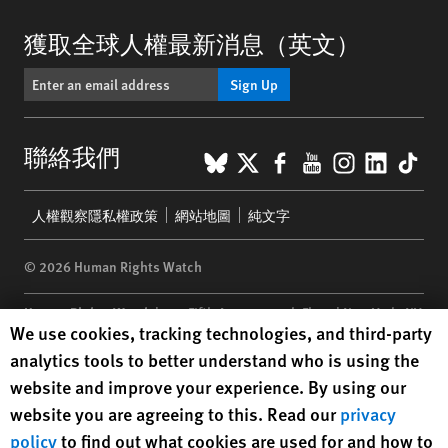
獲取全球人權最新消息（英文）
Sign Up
BlueSky
X
Facebook
YouTube
Instagr
Linke
Tik
聯絡我們
Footer
人權觀察隱私權政策
網站地圖
純文字
menu
© 2026 Human Rights Watch
Human Rights Watch
| 350 Fifth Avenue, 34th Floor | New York,
NY
Human Rights Watch cookie preferences
We use cookies, tracking technologies, and third-party
10118-3299
USA
|
t
1.212.290.4700
analytics tools to better understand who is using the
Human Rights Watch
is a 501(C)(3) nonprofit registered in the US
website and improve your experience. By using our
under EIN: 13-2875808
website you are agreeing to this. Read our
privacy
policy
to find out what cookies are used for and how to