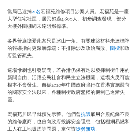
當局已逮捕
21名
宏福苑維修項目涉案人員。宏福苑是一座
大型住宅社區，居民超過4,600人。初步調查發現，部分
大樓外圍棚網未達阻燃標準。
各界普遍擔憂此案只是冰山一角。有關建築材料未達標準
的報導指向更深層弊端：不排除涉及政治腐敗、
圍標
和政
府監管疏失。
這場慘劇也引發疑問，若香港仍保有足以發揮制衡作用的
新聞自由、活躍公民社會和民主立法機關，這場火災可能
根本不會發生。自從2020年中國政府強行在香港實施嚴苛
的國家安全法以來，各種制衡政府濫權的機制已逐漸失
靈。
宏福苑居民早就預先示警。他們曾
抗議
雇用合規紀錄不良
的維修廠商，也曾向政府投訴安全隱患，包括棚網易燃和
工人在工地吸煙等問題，奈何皆
徒勞無功
。