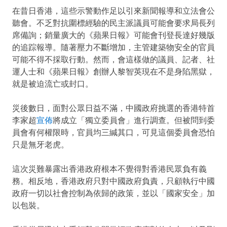
在昔日香港，這些示警動作足以引來新聞報導和立法會公
聽會。不乏對抗圍標經驗的民主派議員可能會要求局長列
席備詢；銷量廣大的《蘋果日報》可能會刊登長達好幾版
的追踪報導。隨著壓力不斷增加，主管建築物安全的官員
可能不得不採取行動。然而，會這樣做的議員、記者、社
運人士和《蘋果日報》創辦人黎智英現在不是身陷黑獄，
就是被迫流亡或封口。
災後數日，面對公眾日益不滿，中國政府挑選的香港特首
李家超
宣佈
將成立「獨立委員會」進行調查。但被問到委
員會有何權限時，官員均三緘其口，可見這個委員會恐怕
只是無牙老虎。
這次災難暴露出香港政府根本不覺得對香港民眾負有義
務。相反地，香港政府只對中國政府負責，只顧執行中國
政府一切以社會控制為依歸的政策，並以「國家安全」加
以包裝。