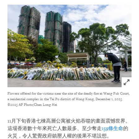
Click to
Flowers offered for the victims near the site of the deadly fire at Wang Fuk Court,
a residential complex in the Tai Po district of Hong Kong, December 1, 2025.
©2025 AP Photo/Chan Long Hei
11月下旬香港七棟高層公寓被火焰吞噬的畫面震憾世界。
這場香港數十年來死亡人數最多、至少奪走
159條生命
的
火災，令人驚覺政府鎮壓人權的後果不堪設想。