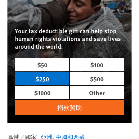
Your tax deductible gift can help stop
human rights violations and save lives
around the world.
$50
$100
$250
$500
$1000
Other
捐款贊助
區域／國家
亞洲
中國和西藏