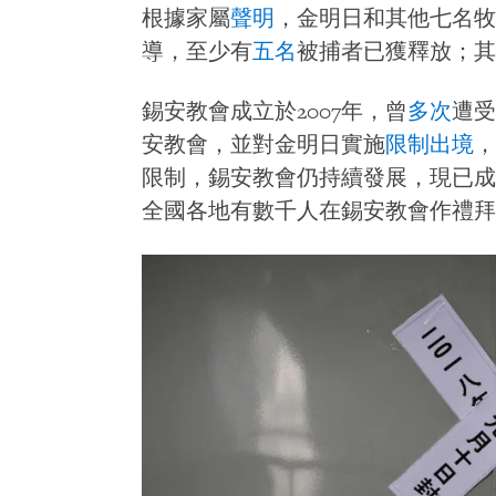
根據家屬
聲明
，金明日和其他七名牧
導，至少有
五名
被捕者已獲釋放；其
錫安教會成立於2007年，曾
多次
遭受
安教會，並對金明日實施
限制出境
，
限制，錫安教會仍持續發展，現已成
全國各地有數千人在錫安教會作禮拜