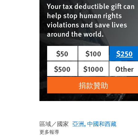
Your tax deductible gift can
help stop human rights
violations and save lives
around the world.
$50
$100
$250
$500
$1000
Other
捐款贊助
區域／國家
亞洲
中國和西藏
更多報導