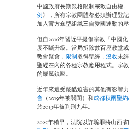
中國政府長期嚴格限制宗教自由權。根
例
》，所有宗教團體都必須辦理登記
加入官方傘型組織三自愛國運動的壓
但自2016年習近平提倡宗教「中國
度不斷升級。當局拆除數百座教堂或
教會聚會，
限制
取得聖經，
沒收
未經
聖經在內的各種宗教應用程式。宗教
的嚴厲鎮壓。
近年來遭受嚴酷迫害的其他有影響力
會
（2019年被關閉）和
成都秋雨聖約
於2019年被判刑九年。
2025年稍早，法院以詐騙罪將山西