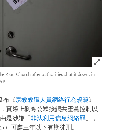
Click to expand 
 the Zion Church after authorities shut it down, in
 AP
發布《
宗教教職人員網絡行為規範
》，
，實際上剝奪公眾接觸共產黨控制以
由是涉嫌「
非法利用信息網絡罪
」，
之1）可處三年以下有期徒刑。