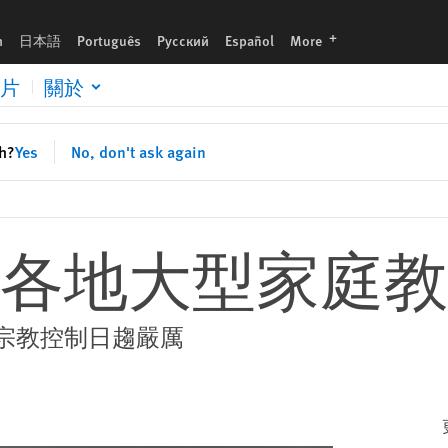
languages
h
日本語
Português
Русский
Español
More
片
關於
sh?
Yes
No, don't ask again
各地大型家庭教
宗教控制日趨嚴厲