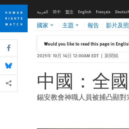
Skip
Skip
中國：全國各地大型家庭教會遭鎮壓
to
to
العربية
简中
繁中
English
Français
Deutsc
cookie
main
privacy
content
國家
主題
報告
影片及照
notice
關閉
Would you like to read this page in Engli
✕
Share this via Facebook
2025年 10月 14日 12:00AM EDT
|
新聞稿
Share this via Bluesky
中國：全國
More sharing options
錫安教會神職人員被捕凸顯對