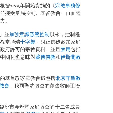
據2005年開始實施的《
宗教事務條
並接受當局控制。基督教會一再面臨
力。
化」並
加強意識形態控制
以來，控制程
教堂頂端
十字架
，阻止信徒參加家庭
政府許可的宗教資料，並且
禁用
包括
中國化也意味對
藏傳佛教
和
伊斯蘭教
的基督教家庭教會還包括
北京守望教
教會
。秋雨聖約教會的創會牧師王怡
省臨汾市金燈堂家庭教會的十二名成員