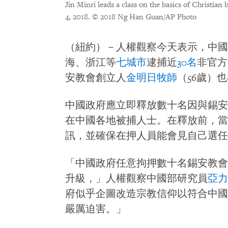
Jin Minri leads a class on the basics of Christian 
4, 2018.
© 2018 Ng Han Guan/AP Photo
（紐約）－人權觀察今天表示，中國當局於
海、浙江等
七城市
逮捕近
30名
非官方
安教會創立人
金明日牧師
（56歲）
中國政府應立即釋放數十名因與錫安
在中國各地被捕人士。在釋放前，當
訊，並確保在押人員能會見自己選任
「中國政府任意拘押數十名錫安教會
升級，」人權觀察中國部研究員
亞力
府似乎企圖改造宗教信仰以符合中國
嚴厲迫害。」