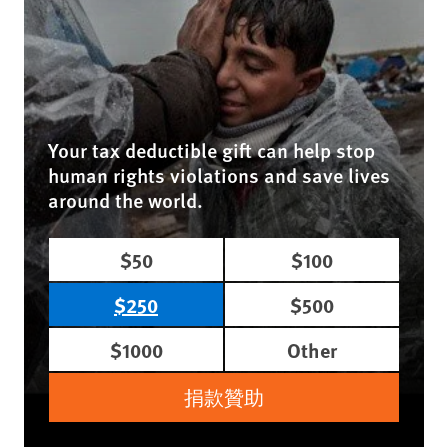
Your tax deductible gift can help stop
human rights violations and save lives
around the world.
$50
$100
$250
$500
$1000
Other
捐款贊助