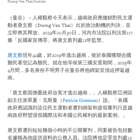
Duong Van Thai/Youtube
（曼谷）－人權觀察今天表示，越南政府應撤銷對民主運
動者唐文蔡（Duong Van Thai）出於政治動機的判決，並
立即將其釋放。2024年10月30日，河內市法院以刑法第117
條「反國家宣傳罪」將唐文蔡判處12年監禁。
唐文蔡
現年42歲，於2019年逃出越南，後於泰國獲聯合國
難民署登記為難民。就在他等候第三國安置期間，2023年
4月間，多名身份不明男子在曼谷將他綁架並強迫押返越
南。
「唐文蔡因擔憂政府迫害才逃出越南，」人權觀察亞洲區
副主任派翠夏・戈斯曼（
Patricia Gossman
）說。「各國
政府應認識到這位民主運動者遭到綁架和虛假審判只是越
南政府野蠻漠視國際法和本國公民權利的最新案例。」
唐文蔡遭到短短幾個小時的不公開審判，同案被告包括數
名據稱為他提供資料的公務人員。法院將他定罪並判處12