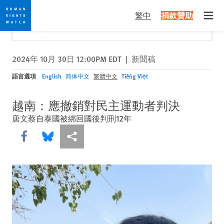
Skip
Skip
關閉
Would you like to read this page in English?
✕
繁中
捐款贊助
to
to
Open
Yes
No, don't ask again
cookie
main
privacy
content
notice
2024年 10月 30日 12:00PM EDT
|
新聞稿
語言選項
English
简体中文
繁體中文
Tiếng Việt
越南：應撤銷對民主運動者判決
唐文蔡自泰國被綁回國後判刑12年
Share this via Facebook
Share this via Bluesky
More sharing options