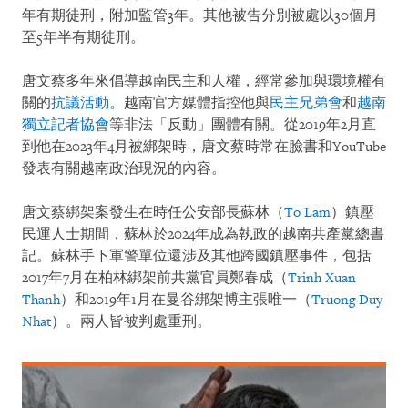
年有期徒刑，附加監管3年。其他被告分別被處以30個月
至5年半有期徒刑。
唐文蔡多年來倡導越南民主和人權，經常參加與環境權有
關的
抗議活動
。越南官方媒體指控他與
民主兄弟會
和
越南
獨立記者協會
等非法「反動」團體有關。從2019年2月直
到他在2023年4月被綁架時，唐文蔡時常在臉書和YouTube
發表有關越南政治現況的內容。
唐文蔡綁架案發生在時任公安部長蘇林（
To Lam
）鎮壓
民運人士期間，蘇林於2024年成為執政的越南共產黨總書
記。蘇林手下軍警單位還涉及其他跨國鎮壓事件，包括
2017年7月在柏林綁架前共黨官員鄭春成（
Trinh Xuan
Thanh
）和2019年1月在曼谷綁架博主張唯一（
Truong Duy
Nhat
）。兩人皆被判處重刑。