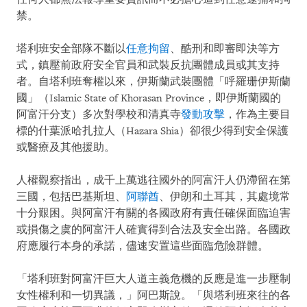
禁。
塔利班安全部隊不斷以
任意拘留
、酷刑和即審即決等方
式，鎮壓前政府安全官員和武裝反抗團體成員或其支持
者。自塔利班奪權以來，伊斯蘭武裝團體「呼羅珊伊斯蘭
國」（Islamic State of Khorasan Province，即伊斯蘭國的
阿富汗分支）多次對學校和清真寺
發動攻擊
，作為主要目
標的什葉派哈扎拉人（Hazara Shia）卻很少得到安全保護
或醫療及其他援助。
人權觀察指出，成千上萬逃往國外的阿富汗人仍滯留在第
三國，包括巴基斯坦、
阿聯酋
、伊朗和土耳其，其處境常
十分艱困。與阿富汗有關的各國政府有責任確保面臨迫害
或損傷之虞的阿富汗人確實得到合法及安全出路。各國政
府應履行本身的承諾，儘速安置這些面臨危險群體。
「塔利班對阿富汗巨大人道主義危機的反應是進一步壓制
女性權利和一切異議，」阿巴斯說。「與塔利班來往的各