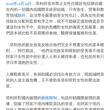
2022年12月24日
，塔利班宣布禁止女性任職於包括聯合國
在內的一切國內或國際非政府組織，只有衛生、營養和教
育領域
除外
。這項禁令嚴重損害女性生計，因為女性若被
排除在分配和監督程序之外，就不可能確定援助物資是否
遞送到女性手中。當前的危機對女性的傷害尤其嚴重，她
們原本就比較不容易獲得食物、醫療保健服務和住屋。
「塔利班的厭女政策反映出他們完全不尊重女性的基本權
利，」阿巴斯說。「他們這些政策和限制的受害者不僅是
阿富汗女性當中的社運人士和人權捍衛者，也包括所有只
求日常溫飽的女性。」
人權觀察表示，各捐助國必須找出有效方法，既能減輕當
前的人道主義危機，又不會助長塔利班對女性的壓迫政
策。
塔利班對國內媒體的
嚴格限制
，包括封鎖國際媒體的廣
播，阻礙了阿富汗境內獲取資訊的管道。在阿富汗境內，
任何人都無法報導重要資訊而不必擔心遭到任意逮捕和拘