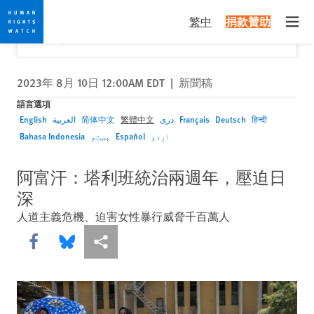
Skip
Skip
關閉
Would you like to read this page in English?
✕
繁中
捐款贊助
to
to
Open
Yes
No, don't ask again
cookie
main
privacy
content
notice
2023年 8月 10日 12:00AM EDT
|
新聞稿
語言選項
English
العربية
简体中文
繁體中文
دری
Français
Deutsch
हिन्दी
Bahasa Indonesia
پښتو
Español
اردو
阿富汗：塔利班統治兩週年，壓迫日
深
人道主義危機、迫害女性暴行威脅千百萬人
Share this via Facebook
Share this via Bluesky
More sharing options