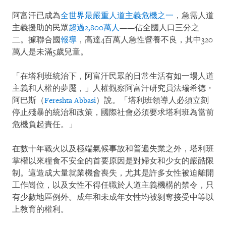
阿富汗已成為
全世界最嚴重人道主義危機之一
，急需人道
主義援助的民眾
超過2,800萬人
——佔全國人口三分之
二。據聯合國
報導
，高達4百萬人急性營養不良，其中320
萬人是未滿5歲兒童。
「在塔利班統治下，阿富汗民眾的日常生活有如一場人道
主義和人權的夢魘，」人權觀察阿富汗研究員法瑞希德・
阿巴斯（
Fereshta Abbasi
）說。「塔利班領導人必須立刻
停止殘暴的統治和政策，國際社會必須要求塔利班為當前
危機負起責任。」
在數十年戰火以及極端氣候事故和普遍失業之外，塔利班
掌權以來糧食不安全的首要原因是對婦女和少女的嚴酷限
制。這造成大量就業機會喪失，尤其是許多女性被迫離開
工作崗位，以及女性不得任職於人道主義機構的禁令，只
有少數地區例外。成年和未成年女性均被剝奪接受中等以
上教育的權利。