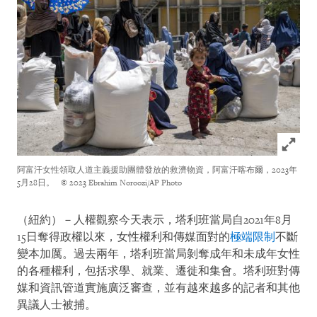
Click to
阿富汗女性領取人道主義援助團體發放的救濟物資，阿富汗喀布爾，2023年
5月28日。
© 2023 Ebrahim Noroozi/AP Photo
（紐約）－人權觀察今天表示，塔利班當局自2021年8月
15日奪得政權以來，女性權利和傳媒面對的
極端限制
不斷
變本加厲。過去兩年，塔利班當局剝奪成年和未成年女性
的各種權利，包括求學、就業、遷徙和集會。塔利班對傳
媒和資訊管道實施廣泛審查，並有越來越多的記者和其他
異議人士被捕。