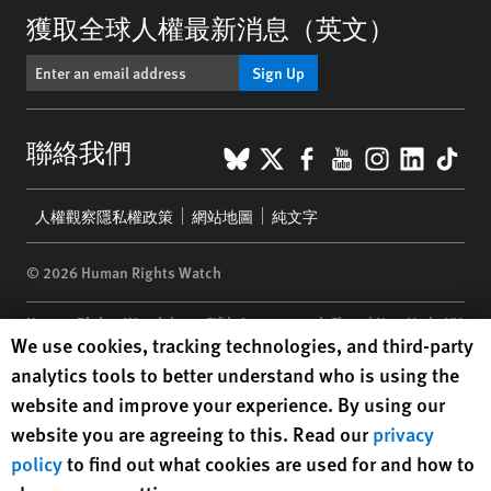
獲取全球人權最新消息（英文）
Sign Up
BlueSky
X
Facebook
YouTube
Instagr
Linke
Tik
聯絡我們
Footer
人權觀察隱私權政策
網站地圖
純文字
menu
© 2026 Human Rights Watch
Human Rights Watch
| 350 Fifth Avenue, 34th Floor | New York,
NY
Human Rights Watch cookie preferences
We use cookies, tracking technologies, and third-party
10118-3299
USA
|
t
1.212.290.4700
analytics tools to better understand who is using the
Human Rights Watch
is a 501(C)(3) nonprofit registered in the US
website and improve your experience. By using our
under EIN: 13-2875808
website you are agreeing to this. Read our
privacy
policy
to find out what cookies are used for and how to