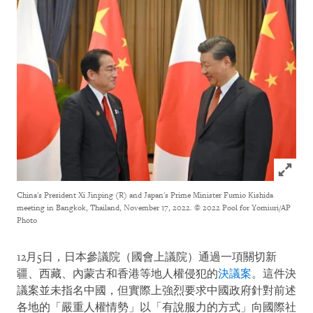
Click to
China's President Xi Jinping (R) and Japan's Prime Minister Fumio Kishida
meeting in Bangkok, Thailand, November 17, 2022.
© 2022 Pool for Yomiuri/AP
Photo
12月5日，日本參議院（國會上議院）通過一項關切新
疆、西藏、內蒙古和香港等地人權侵犯的
決議案
。這件決
議案並未指名中國，但實際上強烈要求中國政府針對前述
各地的「嚴重人權情勢」以「有說服力的方式」向國際社