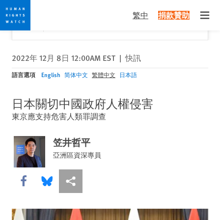
Skip
Skip
關閉
Would you like to read this page in English?
✕
繁中
捐款贊助
to
to
Open
Yes
No, don't ask again
cookie
main
privacy
content
notice
2022年 12月 8日 12:00AM EST
|
快訊
語言選項
English
简体中文
繁體中文
日本語
日本關切中國政府人權侵害
東京應支持危害人類罪調查
笠井哲平
亞洲區資深專員
Share this via Facebook
Share this via Bluesky
More sharing options