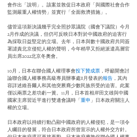
會作出「說明」。該案並敦促日本政府「與國際社會合作
監測嚴重人權情勢」並實行「全面救濟措施」。
儘管這項新決議幾乎完全照抄眾議院（國會下議院）今月
2月作成的決議，但仍可反映日本對於中國政府的迫害行
為採取日益堅定的立場。去年，日本與數十國政府共同簽
署譴責北京侵犯人權的聲明，今年稍早又拒絕派遣高層官
員出席2022北京冬奧會。
10月，日本在聯合國人權理事會
投下贊成票
，呼籲開會討
論聯合國人權事務高級專員辦事處8月發表的
報告
，其內
容詳述維吾爾人和其他突厥裔少數民族所受的迫害。此案
僅以兩票之差功虧一簣。11月，日本首相岸田文雄與中國
國家主席習近平進行雙邊會議時「
重申
」日本政府關注人
權的立場。
日本政府以持續行動凸顯中國政府的人權侵犯，是一項令
人矚目的發展，符合日本政府所曾宣示的人權外交方針。