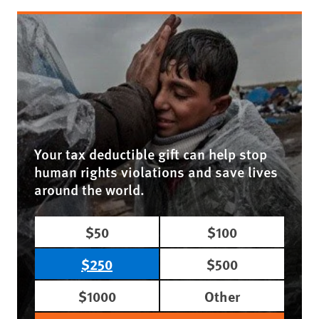
Your tax deductible gift can help stop
human rights violations and save lives
around the world.
$50
$100
$250
$500
$1000
Other