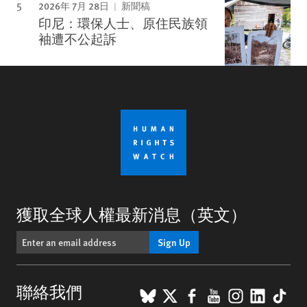
2026年 7月 28日
新聞稿
印尼：環保人士、原住民族領
袖遭不公起訴
獲取全球人權最新消息（英文）
Sign Up
BlueSky
X
Facebook
YouTube
Instagr
Linke
Tik
聯絡我們