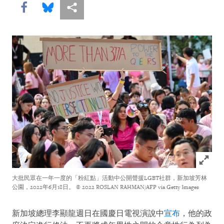
Share this via Facebook
Share this via Bluesky
More sharing options
Click to
大批民眾在一年一度的「粉紅點」活動中公開聲援LGBT社群，新加坡芳林
公園，2022年6月18日。
© 2022 ROSLAN RAHMAN/AFP via Getty Images
新加坡總理李顯龍週日在國慶日電視演說中
宣布
，他的政