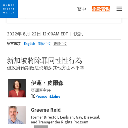
Skip
Skip
關閉
Would you like to read this page in English?
✕
繁中
捐款贊助
to
to
Open
Yes
No, don't ask again
cookie
main
privacy
content
notice
2022年 8月 22日 12:00AM EDT
|
快訊
語言選項
English
简体中文
繁體中文
新加坡將除罪同性性行為
但政府預期做法恐加深其他方面不平等
伊蓮・皮爾森
亞洲區主任
PearsonElaine
PearsonElaine
Graeme Reid
Former Director, Lesbian, Gay, Bisexual,
and Transgender Rights Program