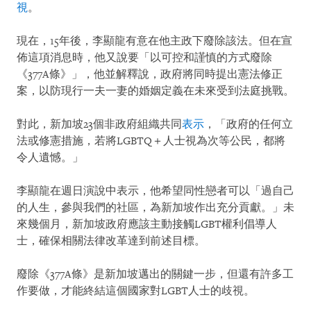
視
。
現在，15年後，李顯龍有意在他主政下廢除該法。但在宣
佈這項消息時，他又說要「以可控和謹慎的方式廢除
《377A條》」，他並解釋說，政府將同時提出憲法修正
案，以防現行一夫一妻的婚姻定義在未來受到法庭挑戰。
對此，新加坡23個非政府組織共同
表示
，「政府的任何立
法或修憲措施，若將LGBTQ＋人士視為次等公民，都將
令人遺憾。」
李顯龍在週日演說中表示，他希望同性戀者可以「過自己
的人生，參與我們的社區，為新加坡作出充分貢獻。」未
來幾個月，新加坡政府應該主動接觸LGBT權利倡導人
士，確保相關法律改革達到前述目標。
廢除《377A條》是新加坡邁出的關鍵一步，但還有許多工
作要做，才能終結這個國家對LGBT人士的歧視。