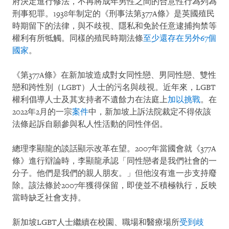
府決定進行修法，不再將成年男性之間的合意性行為列為
刑事犯罪。1938年制定的《刑事法第377A條》是英國殖民
時期留下的法律，與不歧視、隱私和免於任意逮捕拘禁等
權利有所牴觸。同樣的殖民時期法條
至少還存在另外67個
國家
。
《第377A條》在新加坡造成對女同性戀、男同性戀、雙性
戀和跨性別（LGBT）人士的污名與歧視。近年來，LGBT
權利倡導人士及其支持者不遺餘力在法庭上
加以挑戰
。在
2022年2月的一宗
案件
中，新加坡上訴法院裁定不得依該
法條起訴自願參與私人性活動的同性伴侶。
總理李顯龍的談話顯示改革在望。2007年當國會就《377A
條》進行辯論時，李顯龍承認「同性戀者是我們社會的一
分子。他們是我們的親人朋友。」但他沒有進一步支持廢
除。該法條於2007年獲得保留，即使並不積極執行，反映
當時缺乏社會支持。
新加坡LGBT人士繼續在校園、職場和醫療場所
受到歧