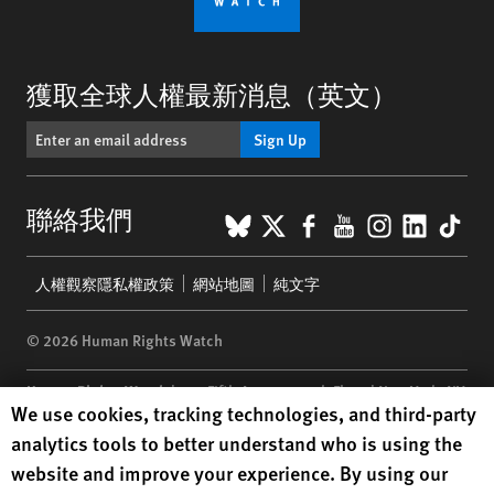
獲取全球人權最新消息（英文）
Sign Up
BlueSky
X
Facebook
YouTube
Instagr
Linke
Tik
聯絡我們
Footer
人權觀察隱私權政策
網站地圖
純文字
menu
© 2026 Human Rights Watch
Human Rights Watch
| 350 Fifth Avenue, 34th Floor | New York,
NY
Human Rights Watch cookie preferences
We use cookies, tracking technologies, and third-party
10118-3299
USA
|
t
1.212.290.4700
analytics tools to better understand who is using the
Human Rights Watch
is a 501(C)(3) nonprofit registered in the US
website and improve your experience. By using our
under EIN: 13-2875808