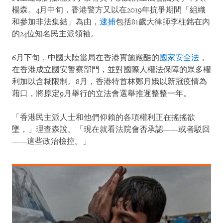
楊森。4月中旬，香港警方又以在2019年抗爭期間「組織
和參加非法集結」為由，
逮捕
包括81歲大律師李柱銘在內
的24位知名民主派領袖。
6月下旬，中國大陸當局在香港實施嚴酷的
國家安全法
，
在香港成立國安警察部門，並對國際人權法保障的眾多權
利加以含糊限制。8月，香港特首林鄭月娥以新冠疫情為
藉口，將原定9月舉行的立法會選舉推遲整整一年。
「香港民主派人士和他們仰賴的各項權利正在搖搖欲
墜，」理查森說。「現在就看法院會否承認——或者駁回
——這些政治檢控。」