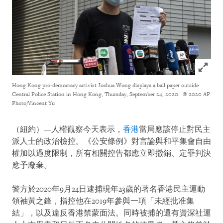
Click to
Hong Kong pro-democracy activist Joshua Wong displays a bail paper outside
Central Police Station in Hong Kong, Thursday, September 24, 2020.
© 2020 AP
Photo/Vincent Yu
（紐約）—人權觀察今天表示，
香港
當局應該停止對民主
派人士的政治檢控。《公安條例》對言論與和平集會自由
權加以過度限制，所有相關控告都應立即撤銷、定罪判決
應予廢棄。
警方於2020年9月24日逮捕現年23歲的著名香港民主運動
領袖黃之鋒，指控他在2019年參與一項「未經批准集
結」，以及違反香港禁蒙面法。同時被捕的還有資深社運