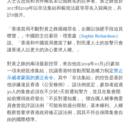
人士古思堯和另外兩名未公開姓名的抗爭者。黃之鋒曾於
2017到2019年以非法集結和藐視法庭等罪名入獄兩次，共
計8個月。
「香港當局不斷對黃之鋒羅織罪名，企圖以強硬手段迫其
噤聲，」中國部主任索菲・理查森（
Sophie Richardson
）
說。「香港和中國當局應當了解，對民運人士的攻擊只會
讓香港人以更大的決心要求人權。」
對黃之鋒的兩項最新控罪，來自他在2019年10月5日參加
一項未經批准集結，抗議香港特首動用緊急權力制定
禁止
示威者蒙面的廣泛命令
。其中「非法集結」的控告是基於
他涉嫌違反香港《公安條例》。該法例規定，參加者超過
30人的集會必須在不少於7天前通知警方，並且在集會開
始前獲得政府發出「不反對通知書」。聯合國人權事務委
員會曾批評該法例「可能有助過分限制」基本權利。人權
觀察曾要求香港政府修正該法例，因其不符合保障集會自
由的國際標準。