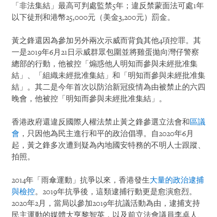
「非法集結」最高可判處監禁5年；違反禁蒙面法可處1年
以下徒刑和港幣25,000元（美金3,200元）罰金。
黃之鋒還因為參加另外兩次示威而背負其他4項控罪。其
一是2019年6月21日示威群眾包圍並將雞蛋拋向灣仔警察
總部的行動，他被控「煽惑他人明知而參與未經批准集
結」、「組織未經批准集結」和「明知而參與未經批准集
結」。其二是今年首次以防治新冠疫情為由被禁止的六四
晚會，他被控「明知而參與未經批准集結」。
香港政府還違反國際人權法禁止黃之鋒參選立法會和
區議
會
，只因他為民主進行和平的政治倡導。自2020年6月
起，黃之鋒多次遭到疑為內地國安特務的不明人士跟蹤、
拍照。
2014年「雨傘運動」抗爭以來，香港發生
大量的政治逮捕
與檢控
。2019年抗爭後，這類逮捕行動更是愈演愈烈。
2020年2月，當局以參加2019年抗議活動為由，逮捕支持
民主運動的媒體大亨黎智英，以及前立法會議員李卓人、