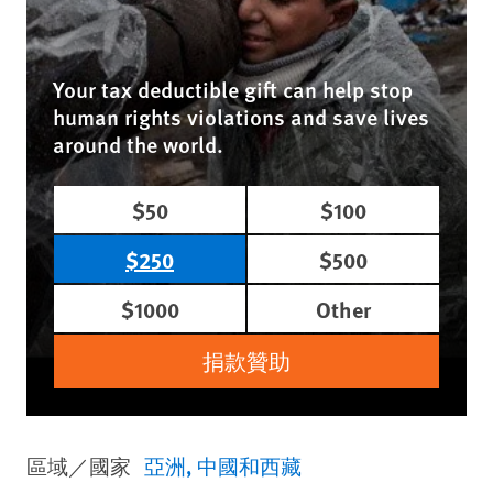
Your tax deductible gift can help stop
human rights violations and save lives
around the world.
$50
$100
$250
$500
$1000
Other
捐款贊助
區域／國家
亞洲
中國和西藏