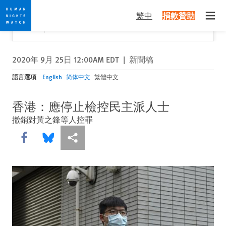
Skip
Skip
關閉
Would you like to read this page in English?
✕
繁中
捐款贊助
to
to
Open
Yes
No, don't ask again
cookie
main
privacy
content
notice
2020年 9月 25日 12:00AM EDT
|
新聞稿
語言選項
English
简体中文
繁體中文
香港：應停止檢控民主派人士
撤銷對黃之鋒等人控罪
Share this via Facebook
Share this via Bluesky
More sharing options